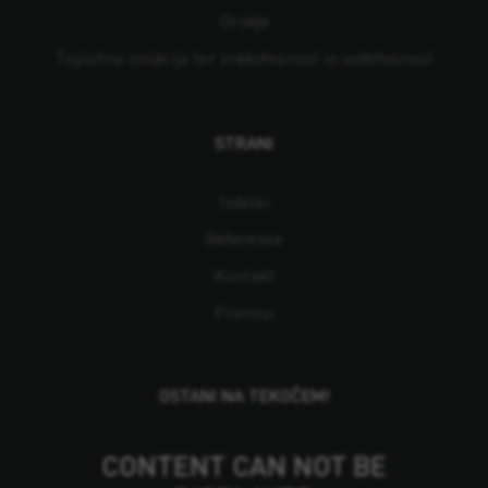
Orodje
Toplotna izolacija ter zrakotesnost in vodotesnost
STRANI
Izdelki
Reference
Kontakt
Prenosi
OSTANI NA TEKOČEM!
CONTENT CAN NOT BE