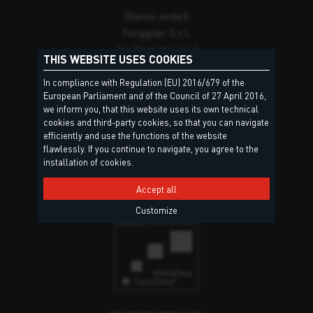
Glavni sedež
Torggler S.r.l.
Via Prati Nuovi 9
THIS WEBSITE USES COOKIES
39020 Marlengo (BZ)
South Tyrol – Italy
In compliance with Regulation (EU) 2016/679 of the
European Parliament and of the Council of 27 April 2016,
we inform you, that this website uses its own technical
Distributer
cookies and third-party cookies, so that you can navigate
MPL Trade d.o.o.
efficiently and use the functions of the website
Šalka vas 101b
flawlessly. If you continue to navigate, you agree to the
1330 Kočevje
installation of cookies.
Sedeži in kontakti
Accept all
Customize