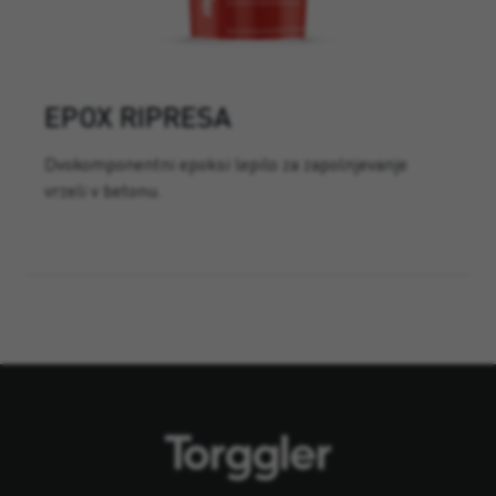
EPOX RIPRESA
Dvokomponentni epoksi lepilo za zapolnjevanje
vrzeli v betonu.