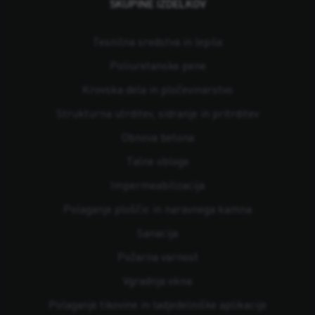
SKUPINE IZDELKOV
Tesnilna sredstva in lepila
Poliuretanske pene
Krovska dela in pločevinarstvo
Strukturna utrditev, sidranje in pritrditev
Obnova betona
Talne obloge
Impermeabilizacija
Polaganje ploščic in naravnega kamna
Sanacija
Požarna varnost
Vgradnja okna
Polaganje tikovine in ladjedelniške aplikacije