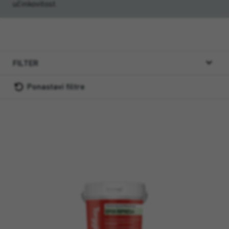
učinkovitost.
FILTER
Ponastavi filtre