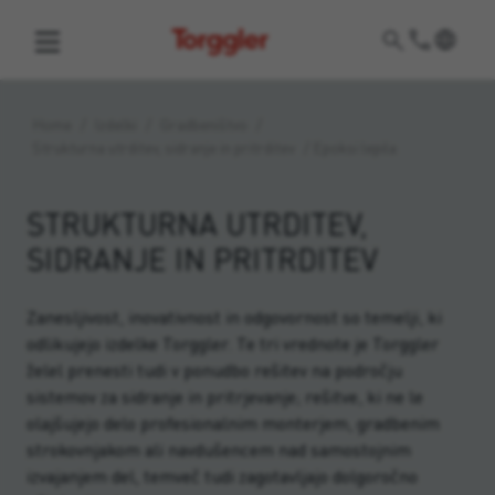
Torggler
Home
/
Izdelki
/
Gradbeništvo
/
Strukturna utrditev, sidranje in pritrditev
/
Epoksi lepila
STRUKTURNA UTRDITEV,
SIDRANJE IN PRITRDITEV
Zanesljivost, inovativnost in odgovornost so temelji, ki
odlikujejo izdelke Torggler. Te tri vrednote je Torggler
želel prenesti tudi v ponudbo rešitev na področju
sistemov za sidranje in pritrjevanje; rešitve, ki ne le
olajšujejo delo profesionalnim monterjem, gradbenim
strokovnjakom ali navdušencem nad samostojnim
izvajanjem del, temveč tudi zagotavljajo dolgoročno