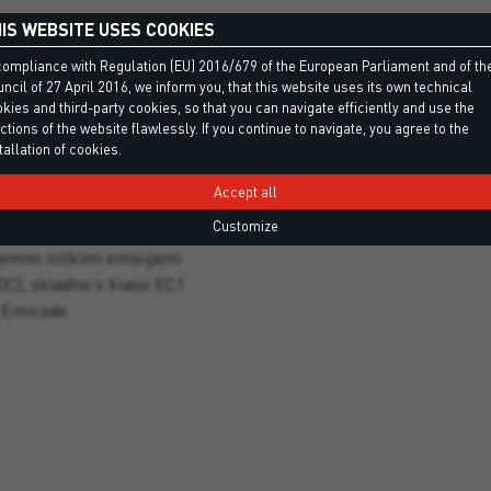
IS WEBSITE USES COOKIES
compliance with Regulation (EU) 2016/679 of the European Parliament and of th
ncil of 27 April 2016, we inform you, that this website uses its own technical
kies and third-party cookies, so that you can navigate efficiently and use the
ctions of the website flawlessly. If you continue to navigate, you agree to the
tallation of cookies.
o, visokozmogljivo, plesni
Accept all
vezivo in strjevalno
Customize
skladu z EN 13888, za
zjemno nizkimi emisijami
OC), skladno s klaso EC1
 Emicode.