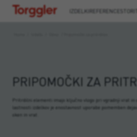
Torggler
IZDELKI
REFERENCE
STORI
Home
/
Izdelki
/
Okno
/
Pripomočki za pritrditev
PRIPOMOČKI ZA PRITR
Pritrdilni elementi imajo ključno vlogo pri vgradnji vrat in
lastnosti izdelkov je enostavnost uporabe pomemben dejav
oken in vrat.