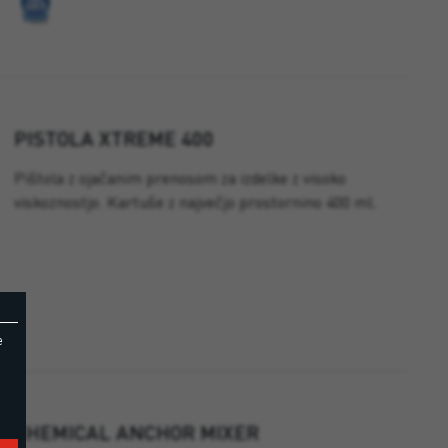
PISTOLA XTREME 400
Pištola z ojačanim prenosom za izdelke z visoko
viskoznostjo. Kartuše z največjo prostornino 400 ml.
e
CHEMICAL ANCHOR MIXER