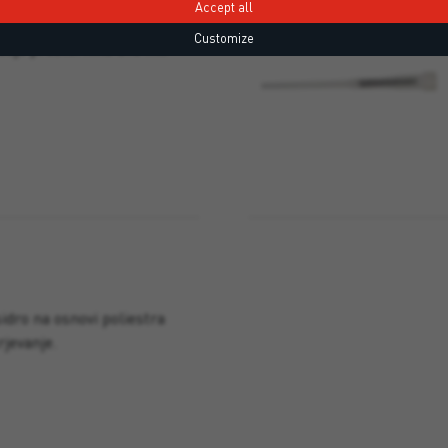
Accept all
 za izdelke z visoko
Customize
večjo prostornino 310 ml.
ro na osnovi poliestra
rjevanje.