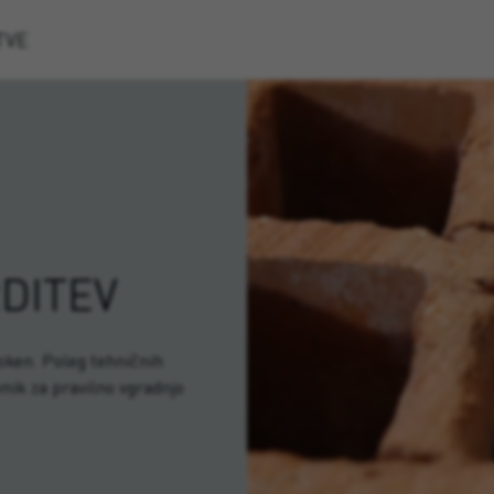
TVE
DITEV
 oken. Poleg tehničnih
nik za pravilno vgradnjo