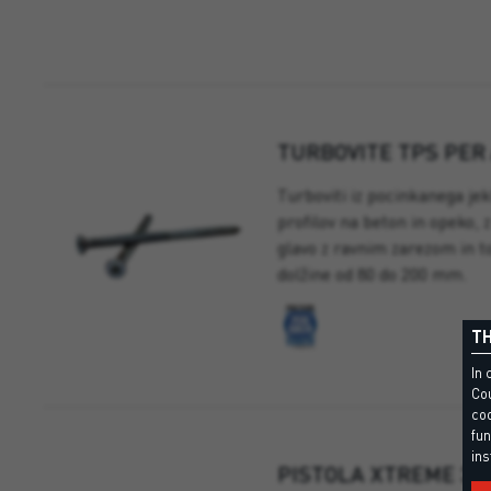
TURBOVITE TPS PER
Turboviti iz pocinkanega jek
profilov na beton in opeko, 
glavo z ravnim zarezom in t
dolžine od 80 do 200 mm.
TH
In 
Cou
coo
fun
ins
PISTOLA XTREME 30