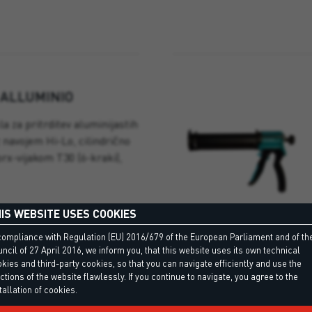
 ALLUMINIO
la za pritrditev aluminijastih
z navojem Hi-Lo, cilindrično
orx-vijakom T30 (6-kraki),
IS WEBSITE USES COOKIES
compliance with Regulation (EU) 2016/679 of the European Parliament and of th
ncil of 27 April 2016, we inform you, that this website uses its own technical
kies and third-party cookies, so that you can navigate efficiently and use the
ctions of the website flawlessly. If you continue to navigate, you agree to the
tallation of cookies.
0