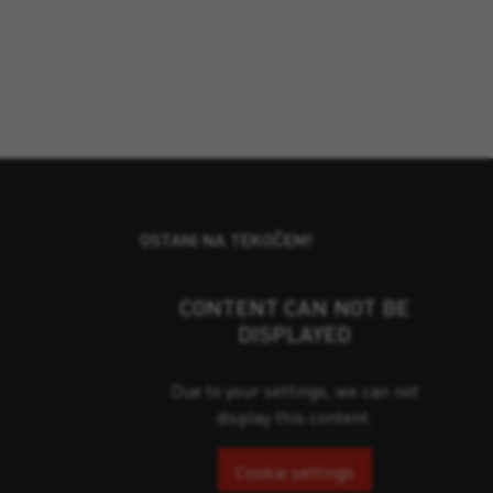
OSTANI NA TEKOČEM!
CONTENT CAN NOT BE
DISPLAYED
Due to your settings, we can not
display this content.
Cookie settings