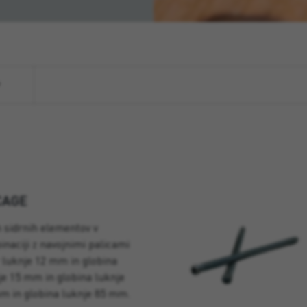
CAGE
 sidrnih elementov v
naciji z navojnimi palicami
 luknje 12 mm in globina
e 15 mm in globina luknje
m in globina luknje 85 mm.