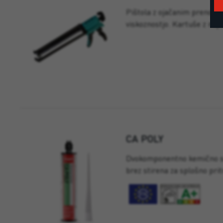
Pištola z ojačanim prenosom
viskoznostjo. Kartuše z naj
CA POLY
Dvokomponentno kemično sid
brez stirena za splošno prit