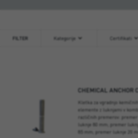
FILTER
Kategorije
Certifikati
CHEMICAL ANCHOR 
Kletka za vgradnjo kemičnih
elemente z luknjami v kombi
različnih premerov: premer
luknje 80 mm; premer luknj
85 mm; premer luknje 20 m