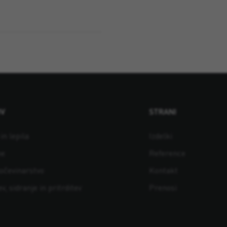
OV
STRANI
in lepila
Izdelki
ne
Reference
ločevinarstvo
Kontakt
v, sidranje in pritrditev
Prenosi