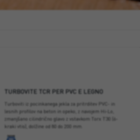
TURBOVITE TCR PER PVC E LEGNO
Turboviti iz pocinkanega jekla za pritrditev PVC- in
lesnih profilov na beton in opeko, z navojem Hi-Lo,
zmanjšano cilindrično glavo z vstavkom Torx T30 (6-
kraki vtis), dolžine od 80 do 200 mm.