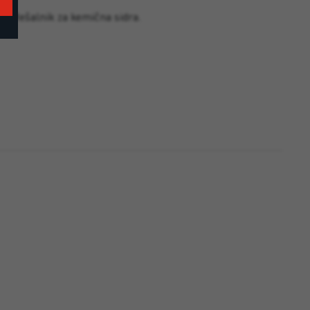
Mešalnik za kemična sidra.