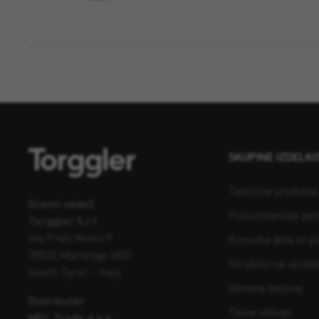
SKUPINE IZDELK
Tesnilna sredstva 
Glavni sedež
Poliuretanske pe
Torggler S.r.l.
Via Prati Nuovi 9
Krovska dela in p
39020 Marlengo (BZ)
Strukturna utrdite
South Tyrol – Italy
Obnova betona
Distributer
Talne obloge
MPL Trade d.o.o.