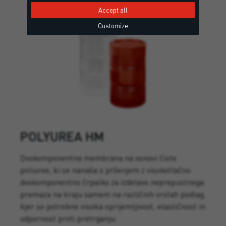
Accept all
Customize
POLYUREA HM
Dvokomponentna membrana na osnovi čiste
poliuree, ki se nanaša s pršenjem z visokotlačno
dvokomponentno črpalko za izdelavo neprepustnega
premaza na kraju samem na različnih vrstah podlag,
kjer so potrebne visoka oprijemljivost, elastičnost in
odpornost proti pretrganju.