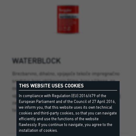
WATERBLOCK
Brezbarvno, dihalno, vpijajoče tekoče impregnačno
sredstvo brez oblikovanja filma, brez silikona, na
THIS WEBSITE USES COOKIES
osnovi mineralnih topil, pripravljeno za takojšnjo
uporabo za talne površine, namenjene hoji, posebej
In compliance with Regulation (EU) 2016/679 of the
European Parliament and of the Council of 27 April 2016,
za keramične ploščice, gres, kamen, klinker,
we inform you, that this website uses its own technical
terakoto in les.
cookies and third-party cookies, so that you can navigate
efficiently and use the functions of the website
flawlessly. If you continue to navigate, you agree to the
installation of cookies.