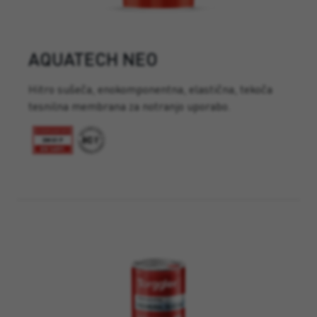
AQUATECH NEO
Hitro sušeča, enokomponentna, elastična, tekoča
tesnilna membrana za notranjo uporabo.