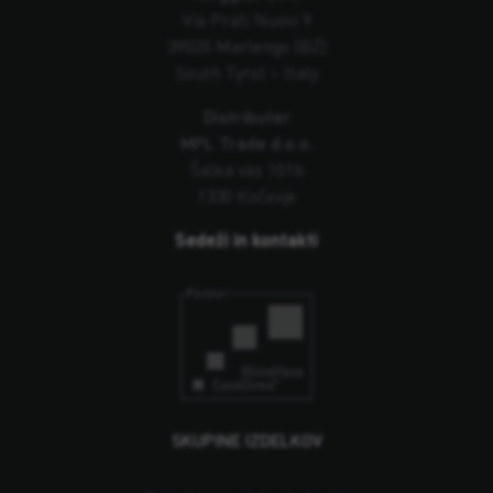
Via Prati Nuovi 9
39020 Marlengo (BZ)
South Tyrol – Italy
Distributer
MPL Trade d.o.o.
Šalka vas 101b
1330 Kočevje
Sedeži in kontakti
SKUPINE IZDELKOV