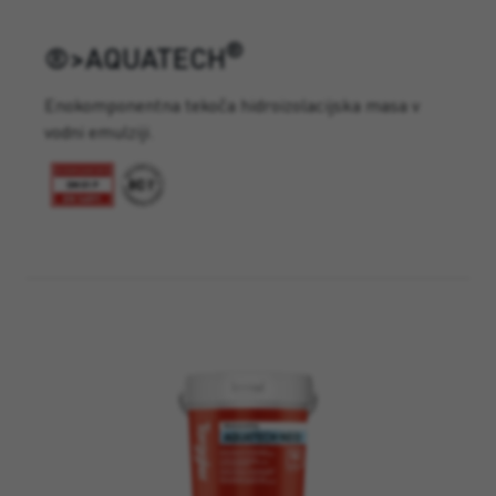
®
®>AQUATECH
Enokomponentna tekoča hidroizolacijska masa v
vodni emulziji.