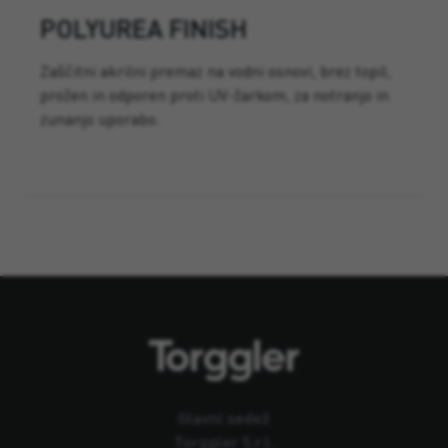
POLYUREA FINISH
Zaščitni akrilni premaz na vodni osnovi, brez topil,
prožen in odporen proti UV-žarkom, za notranjo in
zunanjo uporabo.
Glavni sedež
Torggler S.r.l.