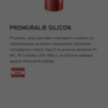
PROMURAL® SILICON
Prozoren, takoj uporaben impregnirni sredstvo za
hidrofobizacijo na osnovi siloksanskih polimerov,
raztopljenih v topilu, tipa H za osnovne sestavine PI,
MC, IR v skladu z EN 1504-2, za zaščitno obdelavo
vpojnih mineralnih podlag.