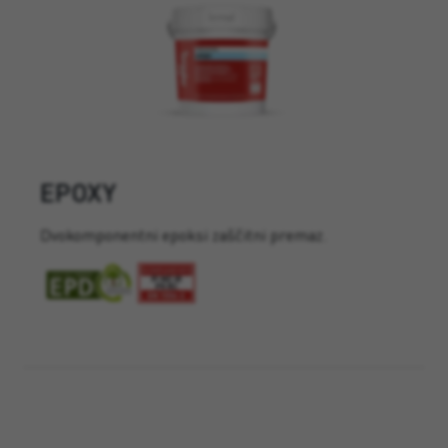
EPOXY
Dvokomponentni epoksi zaščitni premaz.