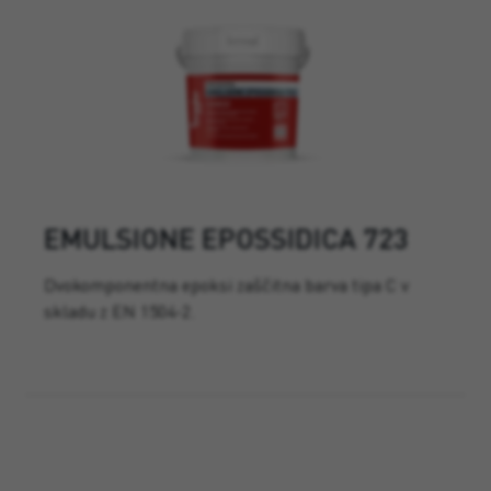
EMULSIONE EPOSSIDICA 723
Dvokomponentna epoksi zaščitna barva tipa C v
skladu z EN 1504-2.