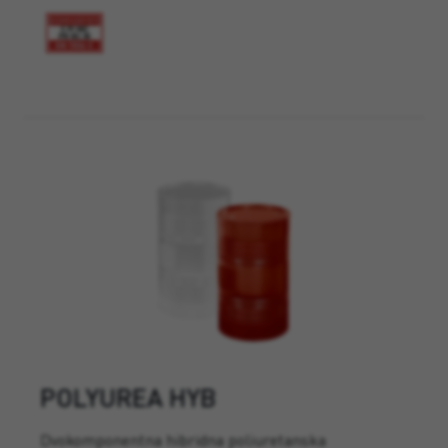
POLYUREA HYB
Dvokomponentna hibridna poliuretanska