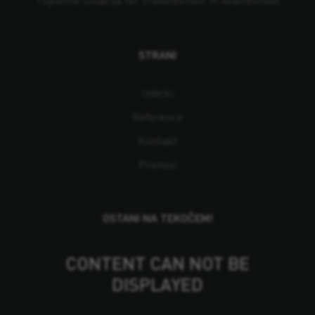
Toplotna izolacija ter zrakotesnost in vodotesnost
STRANI
Izdelki
Reference
Kontakt
Prenosi
OSTANI NA TEKOČEM!
CONTENT CAN NOT BE
DISPLAYED