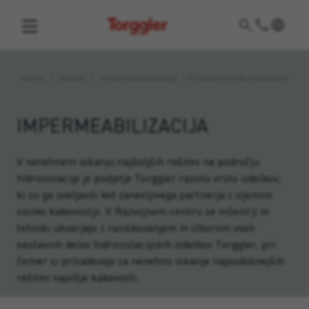
Torggler
Home
/
Izdelki
/
Impermeabilizacija
/
Polimerne hidroizolacije
IMPERMEABILIZACIJA
V nenehnem iskanju najboljših rešitev na področju
hidroizolacije je podjetje Torggler razvilo vrsto izdelkov,
ki so ga uveljavili kot zanesljivega partnerja z izjemno
visoko kakovostjo. V Razvojnem centru se inženirji in
tehniki ukvarjajo z raziskovanjem in izborom vseh
sestavnih delov hidroizolacijskih izdelkov Torggler, pri
čemer si prizadevajo za nenehno iskanje najsodobnejših
rešitev najvišje kakovosti.