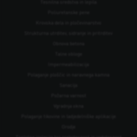
Tesnilna sredstva in lepila
Poliuretanske pene
Krovska dela in pločevinarstvo
Strukturna utrditev, sidranje in pritrditev
Obnova betona
Talne obloge
Impermeabilizacija
Polaganje ploščic in naravnega kamna
Sanacija
Požarna varnost
Vgradnja okna
Polaganje tikovine in ladjedelniške aplikacije
Orodje