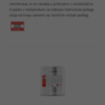
membrana, ki se nanaša s pršenjem z visokotlačno
črpalko z mešalnikom za izdelavo hidroizolacijskega
sloja na kraju samem na različnih vrstah podlag.