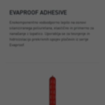
EVAPROOF ADHESIVE
Enokomponentno vodoodporno lepilo na osnovi
silaniziranega poliuretana, elastično in primerno za
nanašanje z lopatico. Uporablja se za tesnjenje in
hidroizolacijo prekrivnih spojev pločevin iz serije
Evaproof.