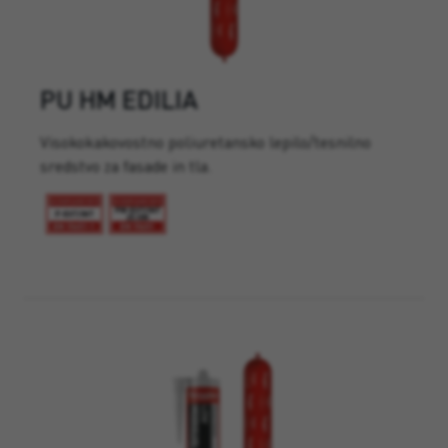
PU HM EDILIA
Visokokakovostno poliuretansko lepilo/tesnilno
sredstvo za fasade in tla.