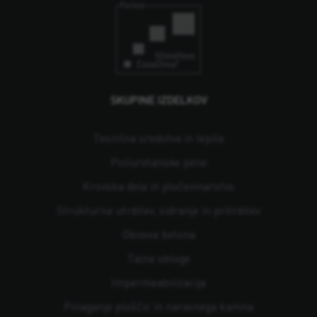
SKUPINE IZDELKOV
Tesnilna sredstva in lepila
Poliuretanske pene
Krovska dela in pločevinarstvo
Strukturna utrditev, sidranje in pritrditev
Obnova betona
Talne obloge
Impermeabilizacija
Polaganje ploščic in naravnega kamna