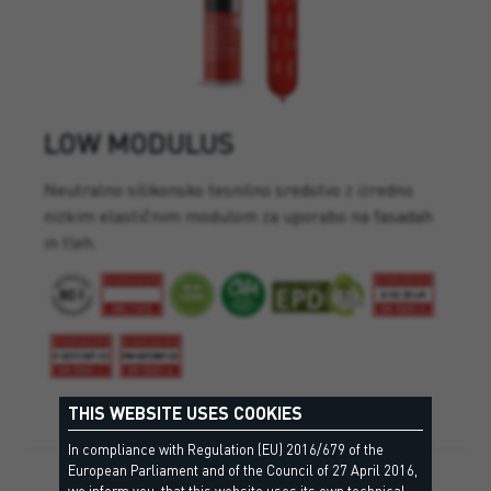
LOW MODULUS
Neutralno silikonsko tesnilno sredstvo z izredno
nizkim elastičnim modulom za uporabo na fasadah
in tleh.
THIS WEBSITE USES COOKIES
In compliance with Regulation (EU) 2016/679 of the
European Parliament and of the Council of 27 April 2016,
we inform you, that this website uses its own technical