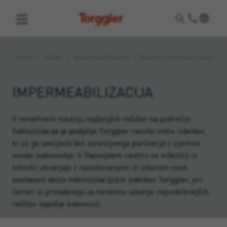
Torggler
Home
/
Izdelki
/
Impermeabilizacija
/
Tesnilna sredstva in lepila
IMPERMEABILIZACIJA
V nenehnem iskanju najboljših rešitev na področju
hidroizolacije je podjetje Torggler razvilo vrsto izdelkov,
ki so ga uveljavili kot zanesljivega partnerja z izjemno
visoko kakovostjo. V Razvojnem centru se inženirji in
tehniki ukvarjajo z raziskovanjem in izborom vseh
sestavnih delov hidroizolacijskih izdelkov Torggler, pri
čemer si prizadevajo za nenehno iskanje najsodobnejših
rešitev najvišje kakovosti.