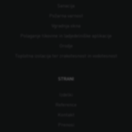
Sanacija
Požarna varnost
Vgradnja okna
Polaganje tikovine in ladjedelniške aplikacije
Orodje
Toplotna izolacija ter zrakotesnost in vodotesnost
STRANI
Izdelki
Reference
Kontakt
Prenosi