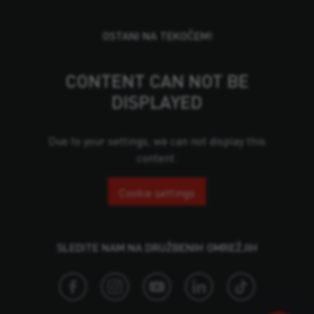
OSTANI NA TEKOČEM!
CONTENT CAN NOT BE
DISPLAYED
Due to your settings, we can not display this
content.
Cookie settings
SLEDITE NAM NA DRUŽBENIH OMREŽJIH