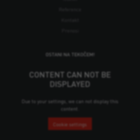
Reference
Kontakt
Prenosi
OSTANI NA TEKOČEM!
CONTENT CAN NOT BE
DISPLAYED
Due to your settings, we can not display this
content.
Cookie settings