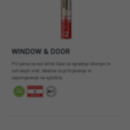
WINDOW & DOOR
PU-pena za vse letne čase za vgradnjo okvirjev in
notranjih vrat, idealna za pritrjevanje in
zapolnjevanje na splošno.