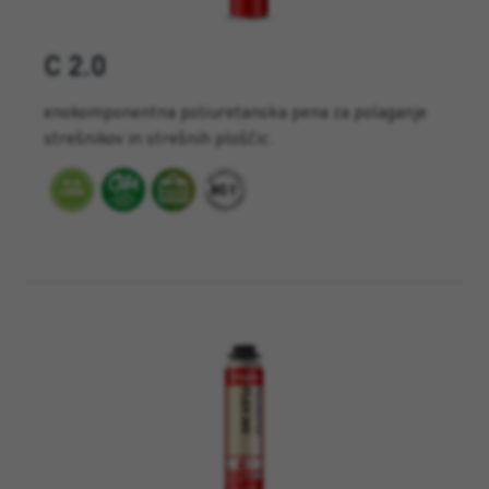
C 2.0
enokomponentna poliuretanska pena za polaganje
strešnikov in strešnih ploščic.