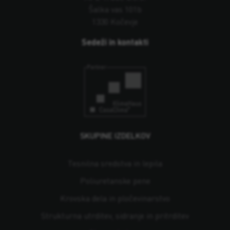
Šalka vas 101b
1330 Kočevje
Sedeži in kontakti
SKUPINE IZDELKOV
Tesnilna sredstva in lepila
Poliuretanske pene
Krovska dela in pločevinarstvo
Strukturna utrditev, sidranje in pritrditev