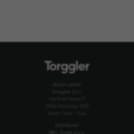
Glavni sedež
Torggler S.r.l.
Via Prati Nuovi 9
39020 Marlengo (BZ)
South Tyrol – Italy
Distributer
MPL Trade d.o.o.