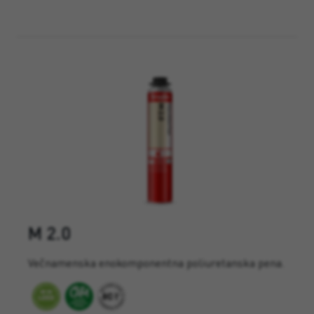
M 2.0
Večnamenska enokomponentna poliuretanska pena.