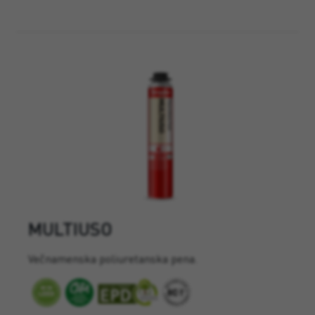
MULTIUSO
Večnamenska poliuretanska pena.