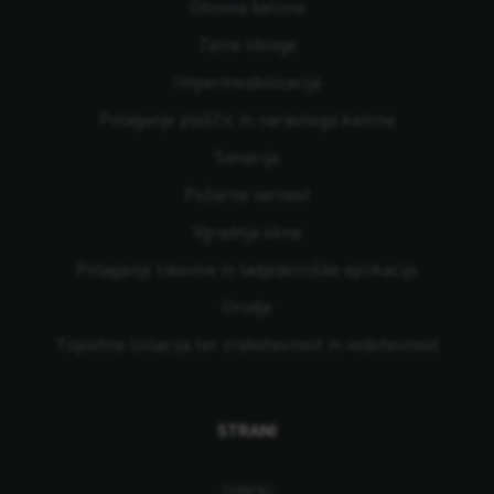
Obnova betona
Talne obloge
Impermeabilizacija
Polaganje ploščic in naravnega kamna
Sanacija
Požarna varnost
Vgradnja okna
Polaganje tikovine in ladjedelniške aplikacije
Orodje
Toplotna izolacija ter zrakotesnost in vodotesnost
STRANI
Izdelki