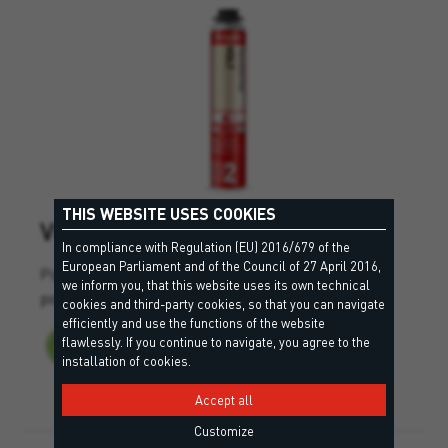
THIS WEBSITE USES COOKIES
VOLT
In compliance with Regulation (EU) 2016/679 of the
European Parliament and of the Council of 27 April 2016,
Poliuretanska pena, odporna proti žarilni žici, za
we inform you, that this website uses its own technical
polaganje električnih napeljav.
cookies and third-party cookies, so that you can navigate
efficiently and use the functions of the website
flawlessly. If you continue to navigate, you agree to the
installation of cookies.
Accept all
Customize