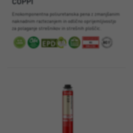
COPPI
Enokomponentna poliuretanska pena z zmanjšanim
naknadnim raztezanjem in odlično oprijemljivostjo
za polaganje strešnikov in strešnih ploščic.