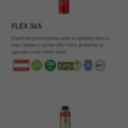
FLEX 365
Elastična poliuretanska pena za vgradnjo oken in
vrat v skladu z normo UNI 11673, primerna za
uporabo v vseh letnih časih.