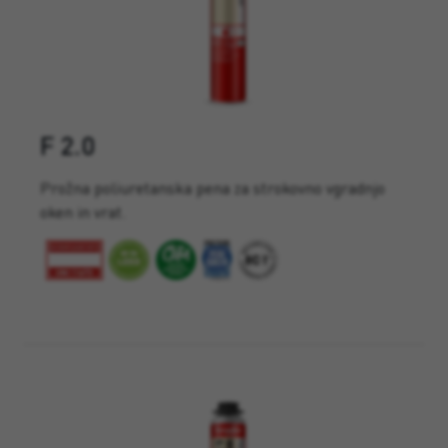
F 2.0
Prožna poliuretanska pena za strokovno vgradnjo
oken in vrat.