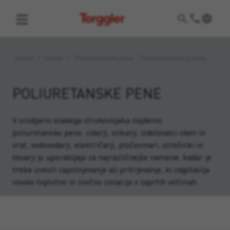
Torggler
Home
/
Izdelki
/
Poliuretanske pene
/
Poliuretanska polnila
POLIURETANSKE PENE
V orodjarni vsakega strokovnjaka najdemo
poliuretansko peno: zidarji, slikarji, izdelovalci oken in
vrat, vodovodarji, električarji, pločevinari, strešniki in
tesarji jo uporabljajo za najrazličnejše namene, kadar je
treba izvesti zapolnjevanje ali pritrjevanje, ki zagotavlja
visoko toplotno in zvočno izolacijo v zaprtih votlinah.