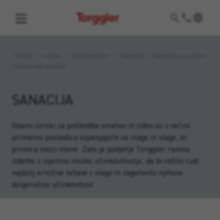
Torggler
Home
/
Izdelki
/
Gradbeništvo
/
Sanacija
/
Sanacija na osnovi
kalcijevega silikata
SANACIJA
Glavni vzroki za poškodbe ometov in zidov so v večini
primerov posledica vzpenjajoče se vlage in vlage, ki
pronica skozi stene. Zato je podjetje Torggler razvilo
izdelke z izjemno visoko učinkovitostjo, da bi rešilo tudi
najbolj kritične težave z vlago in zagotovilo njihovo
dolgoročno učinkovitost.