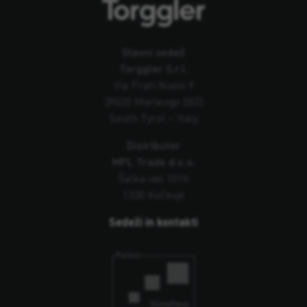
Glavni sedež
Torggler S.r.l.
Via Prati Nuovi 9
39020 Marlengo (BZ)
South Tyrol – Italy
Distributer
MPL Trade d.o.o.
Šalka vas 101b
1330 Kočevje
Sedeži in kontakti