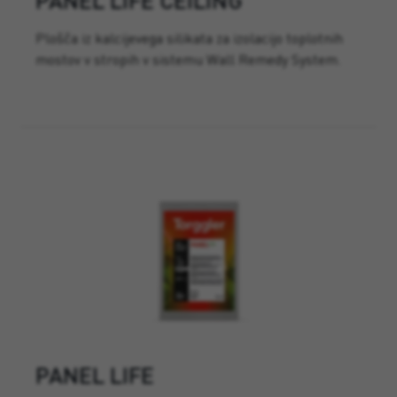
Plošča iz kalcijevega silikata za izolacijo toplotnih
mostov v stropih v sistemu Wall Remedy System.
PANEL LIFE