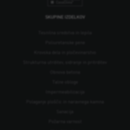
SKUPINE IZDELKOV
Tesnilna sredstva in lepila
Poliuretanske pene
Krovska dela in pločevinarstvo
Strukturna utrditev, sidranje in pritrditev
Obnova betona
Talne obloge
Impermeabilizacija
Polaganje ploščic in naravnega kamna
Sanacija
Požarna varnost