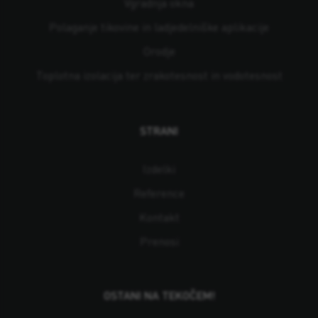
Vgradnja okna
Polaganje tikovine in ladjedelniške aplikacije
Orodje
Toplotna izolacija ter zrakotesnost in vodotesnost
STRANI
Izdelki
Reference
Kontakt
Prenosi
OSTANI NA TEKOČEM!