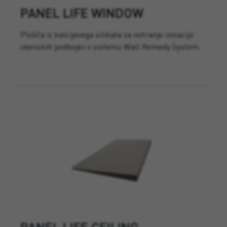
PANEL LIFE WINDOW
Plošča iz kalcijevega silikata za notranjo izolacijo
okenskih podbojev v sistemu Wall Remedy System.
PANEL LIFE CEILING