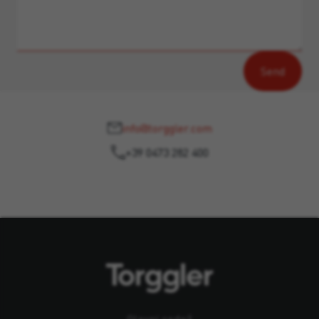
info@torggler.com
+39 0473 282 400
Glavni sedež