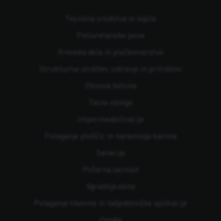
Tesnilna sredstva in lepila
Poliuretanske pene
Krovska dela in pločevinarstvo
Strukturna utrditev, sidranje in pritrditev
Obnova betona
Talne obloge
Impermeabilizacija
Polaganje ploščic in naravnega kamna
Sanacija
Požarna varnost
Vgradnja okna
Polaganje tikovine in ladjedelniške aplikacije
Orodje