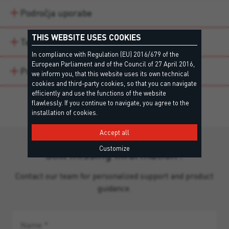
Področja uporabe
THIS WEBSITE USES COOKIES
Technical data
In compliance with Regulation (EU) 2016/679 of the
European Parliament and of the Council of 27 April 2016,
Prenosi
we inform you, that this website uses its own technical
cookies and third-party cookies, so that you can navigate
efficiently and use the functions of the website
flawlessly. If you continue to navigate, you agree to the
installation of cookies.
Accept all
Customize
Still missing information?
Contact our team for personalized support and product
guidance.