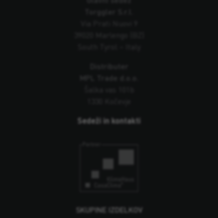
Torggler S.r.l.
Via Prati Nuovi 9
39020 Marlengo (BZ)
South Tyrol – Italy
Distributer
MPL Trade d.o.o.
Šalka vas 101b
1330 Kočevje
Sedeži in kontakti
SKUPINE IZDELKOV