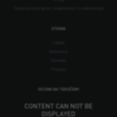
Toplotna izolacija ter zrakotesnost in vodotesnost
STRANI
Izdelki
Reference
Kontakt
Prenosi
OSTANI NA TEKOČEM!
CONTENT CAN NOT BE
DISPLAYED