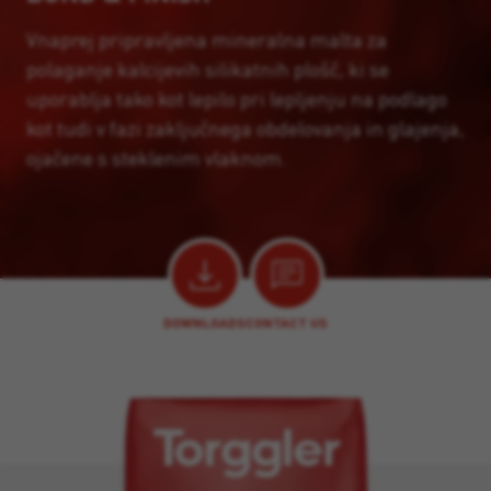
Vnaprej pripravljena mineralna malta za
polaganje kalcijevih silikatnih plošč, ki se
uporablja tako kot lepilo pri lepljenju na podlago
kot tudi v fazi zaključnega obdelovanja in glajenja,
ojačene s steklenim vlaknom.
DOWNLOADS
CONTACT US