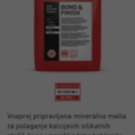
Vnaprej pripravljena mineralna malta
za polaganje kalcijevih silikatnih