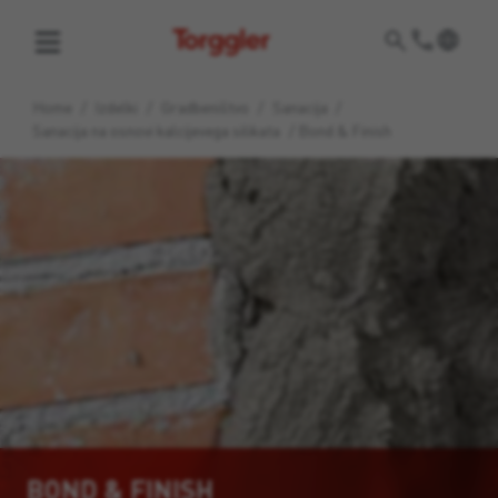
Torggler
Home
/
Izdelki
/
Gradbeništvo
/
Sanacija
/
Sanacija na osnovi kalcijevega silikata
/
Bond & Finish
BOND & FINISH