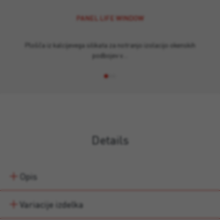
PANEL LIFE WINDOW
Plošča iz kalcijevega silikata za notranjo izolacijo okenskih
podbojev v…
Details
Opis
Variacije izdelka