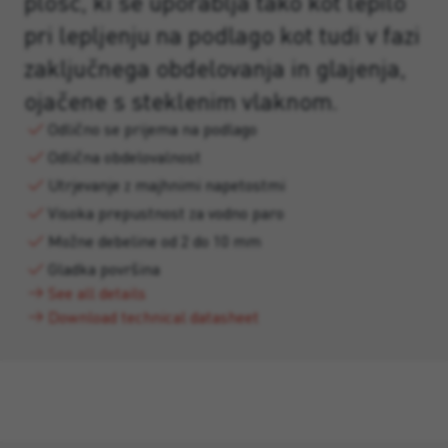
plošč, ki se uporablja tako kot lepilo
pri lepljenju na podlago kot tudi v fazi
zaključnega obdelovanja in glajenja,
ojačene s steklenim vlaknom.
Odlično se prijema na podlago
Odlična obdelovalnost
Utrjevanje z majhnimi napetostmi
Visoka prepustnost za vodno paro
Možne debeline od 2 do 10 mm
Gladka površina
See all details
Download technical datasheet