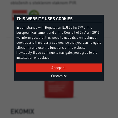
obloženih s steklenim vlaknom PIR.
THIS WEBSITE USES COOKIES
In compliance with Regulation (EU) 2016/679 of the
European Parliament and of the Council of 27 April 2016,
we inform you, that this website uses its own technical
cookies and third-party cookies, so that you can navigate
efficiently and use the functions of the website
flawlessly. If you continue to navigate, you agree to the
installation of cookies.
Accept all
Customize
EKOMIX