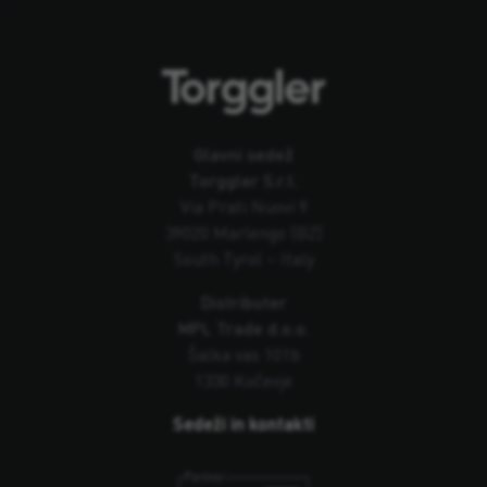
Glavni sedež
Torggler S.r.l.
Via Prati Nuovi 9
39020 Marlengo (BZ)
South Tyrol – Italy
Distributer
MPL Trade d.o.o.
Šalka vas 101b
1330 Kočevje
Sedeži in kontakti