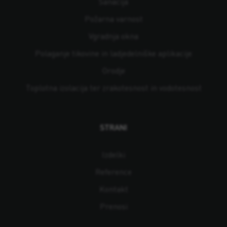
Sanacija
Požarna varnost
Vgradnja okna
Polaganje tikovine in ladjedelniške aplikacije
Orodje
Toplotna izolacija ter zrakotesnost in vodotesnost
STRANI
Izdelki
Reference
Kontakt
Prenosi