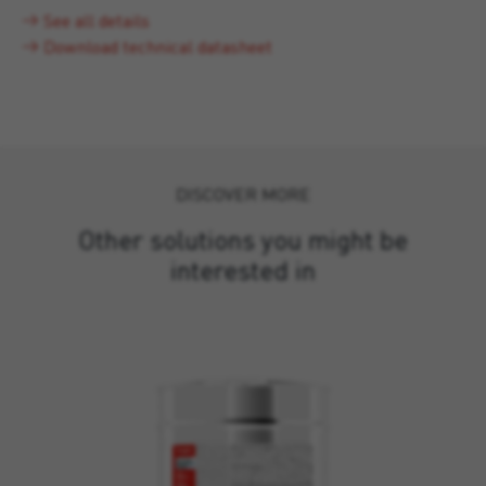
See all details
Download technical datasheet
DISCOVER MORE
Other solutions you might be
interested in