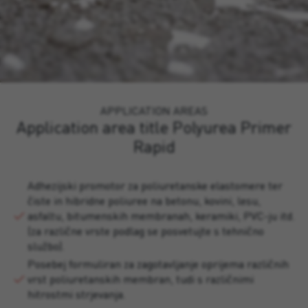
APPLICATION AREAS
Application area title Polyurea Primer
Rapid
Adhezijski promotor za poliuretanske elastomere ter
čiste in hibridne poliuree na betonu, kovini, lesu,
asfaltu, bitumenskih membranah, keramiki, PVC-ju itd.
(za različne vrste podlag se posvetujte s tehnično
službo).
Posebej formuliran za zagotavljanje oprijema različnih
vrst poliuretanskih membran, tudi s različnimi
hitrostmi strjevanja.