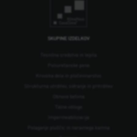
SKUPINE IZDELKOV
Tesnilna sredstva in lepila
Poliuretanske pene
Krovska dela in pločevinarstvo
Strukturna utrditev, sidranje in pritrditev
Obnova betona
Talne obloge
Impermeabilizacija
Polaganje ploščic in naravnega kamna