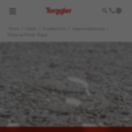
Torggler
Home
/
Izdelki
/
Gradbeništvo
/
Impermeabilizacija
/
Polyurea Primer Rapid