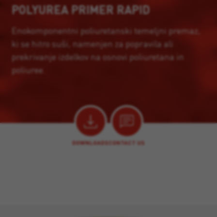
POLYUREA PRIMER RAPID
Enokomponentni poliuretanski temeljni premaz,
ki se hitro suši, namenjen za popravila ali
prekrivanje izdelkov na osnovi poliuretana in
poliuree.
DOWNLOADS
CONTACT US