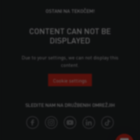
OSTANI NA TEKOČEM!
CONTENT CAN NOT BE
DISPLAYED
Due to your settings, we can not display this
content.
Cookie settings
SLEDITE NAM NA DRUŽBENIH OMREŽJIH