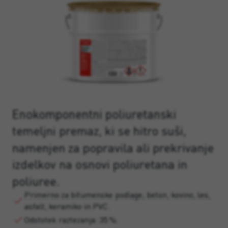
Enokomponentni poliuretanski
temeljni premaz, ki se hitro suši,
namenjen za popravila ali prekrivanje
izdelkov na osnovi poliuretana in
poliuree.
Primerno za bitumenske podlage, beton, kovino, les,
asfalt, keramiko in PVC.
Odstotek raztezanja: 35 %.