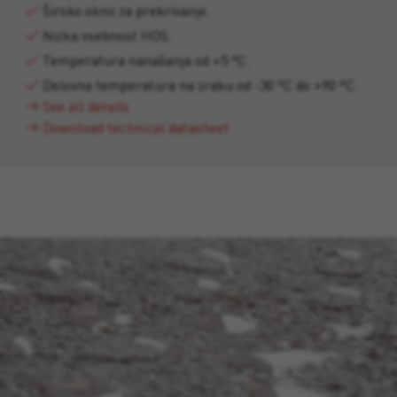
Široko okno za prekrivanje.
Nizka vsebnost HOS.
Temperatura nanašanja od +5 °C.
Delovna temperatura na zraku od -30 °C do +90 °C.
See all details
Download technical datasheet