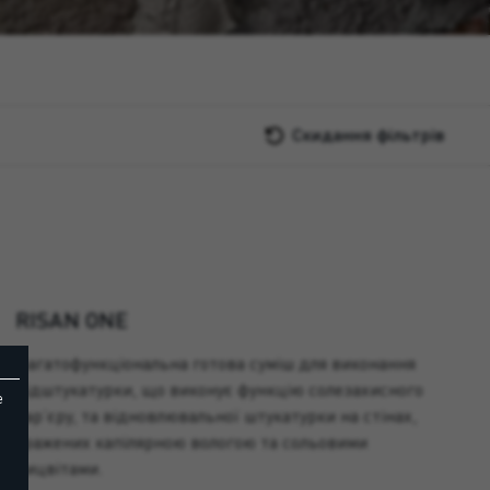
Скидання фільтрів
RISAN ONE
Багатофункціональна готова суміш для виконання
підштукатурки, що виконує функцію солезахисного
e
бар’єру, та відновлювальної штукатурки на стінах,
уражених капілярною вологою та сольовими
вицвітами.