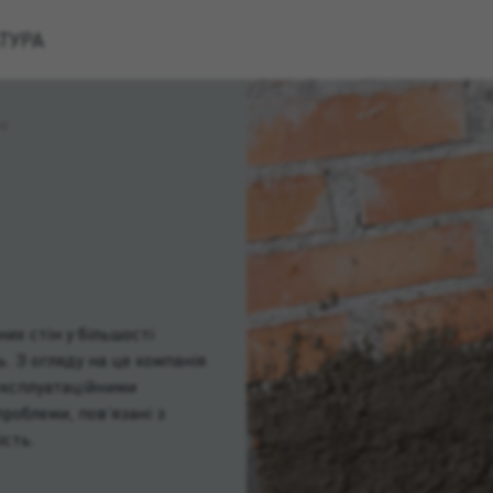
ТУРА
чі
х стін у більшості
ь. З огляду на це компанія
експлуатаційними
роблеми, пов’язані з
ість.