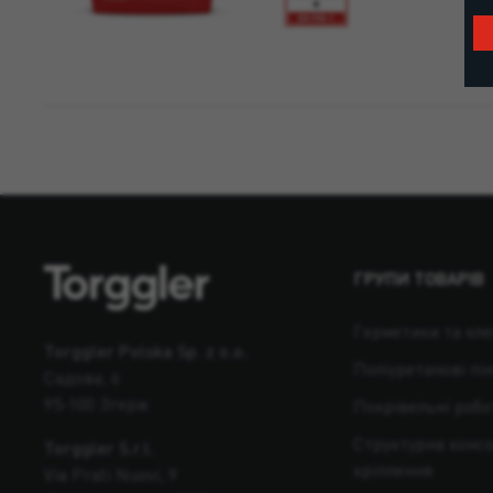
ГРУПИ ТОВАРІВ
Герметики та кле
Torggler Polska Sp. z o.o.
Поліуретанові пі
Садова, 6
95-100 Згерж
Покрівельні робо
Структурна консо
Torggler S.r.l.
кріплення
Via Prati Nuovi, 9