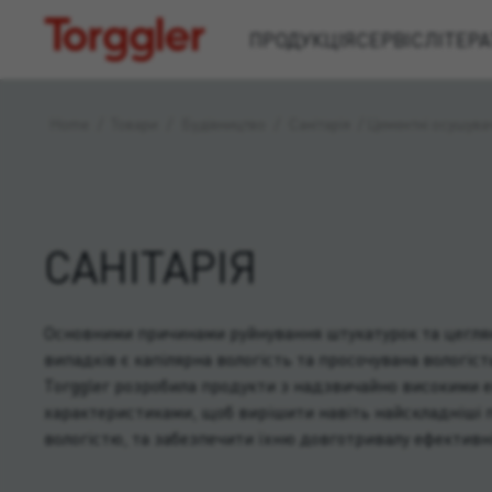
Torggler
ПРОДУКЦІЯ
СЕРВІС
ЛІТЕРА
Home
/
Товари
/
Будівництво
/
Санітарія
/
Цементні осушува
САНІТАРІЯ
Основними причинами руйнування штукатурок та цегляни
випадків є капілярна вологість та просочувана вологіст
Torggler розробила продукти з надзвичайно високими 
характеристиками, щоб вирішити навіть найскладніші п
вологістю, та забезпечити їхню довготривалу ефективн