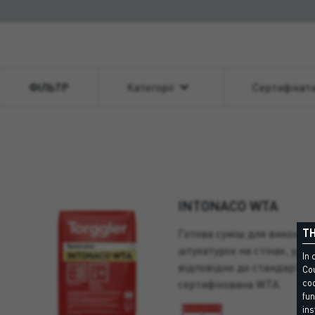
ФІЛЬТР
Категорії
Сертифікат
INTONACO WTA
TH
Готова суміш для виконан
штукатурок на стінах, ура
In 
відповідно до стандарту E
Cou
coo
сертифікована WTA.
fun
ins