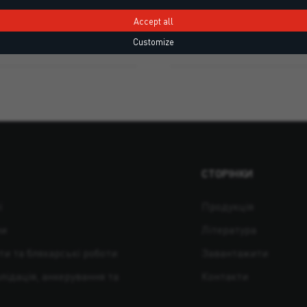
Accept all
Customize
СТОРІНКИ
ї
Продукція
ни
Література
ти та бляхарські роботи
Завантажити
лідація, анкерування та
Контакти