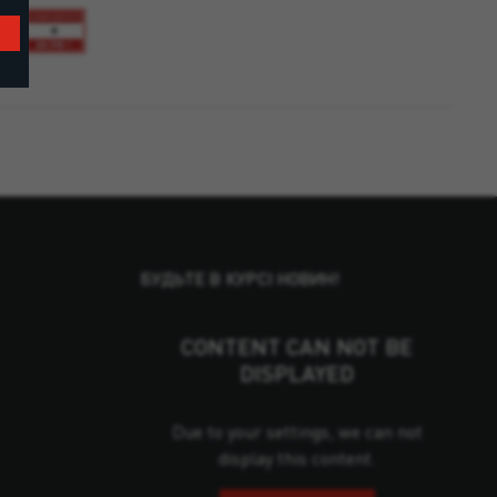
БУДЬТЕ В КУРСІ НОВИН!
CONTENT CAN NOT BE
DISPLAYED
Due to your settings, we can not
display this content.