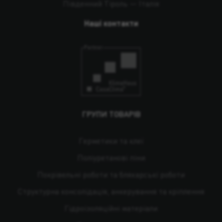
Південний Тіроль — Італія
Наші контакти
ГРУПИ ТОВАРІВ
Герметики та клеї
Поліуретанові піни
Покрівельні роботи та бляхарські роботи
Структурна консолідація, анкерування та кріплення
Гідроізоляційні матеріали