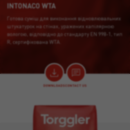
INTONACO WTA
Готова суміш для виконання відновлювальних
штукатурок на стінах, уражених капілярною
вологою, відповідно до стандарту EN 998-1, тип
R, сертифікована WTA.
DOWNLOADS
CONTACT US