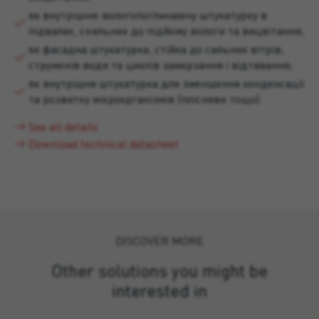
як внутрішню вологопоглинаючу штукатурку в
підвалах, схильних до підйому вологи та вицвітання;
як фасадна штукатурка, стійка до сильних вітрів,
струменів води та циклів замерзання і відтавання;
як внутрішня штукатурка для зменшення конденсації
та розвитку мікроорганізмів (плісняви тощо).
See all details
Download technical datasheet
DISCOVER MORE
Other solutions you might be
interested in