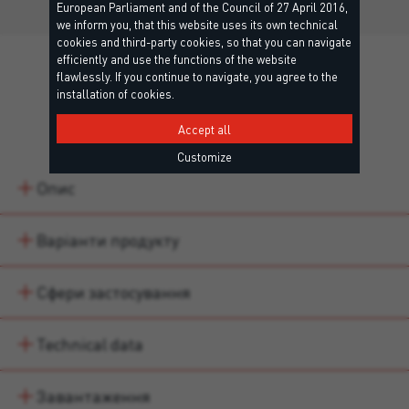
European Parliament and of the Council of 27 April 2016,
we inform you, that this website uses its own technical
cookies and third-party cookies, so that you can navigate
efficiently and use the functions of the website
flawlessly. If you continue to navigate, you agree to the
installation of cookies.
Details
Accept all
Customize
Опис
Варіанти продукту
Сфери застосування
Technical data
Завантаження