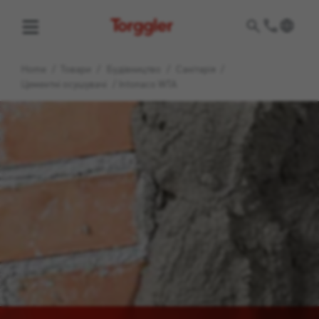
Torggler
Home
/
Товари
/
Будівництво
/
Санітарія
/
Цементні осушувачі
/
Intonaco WTA