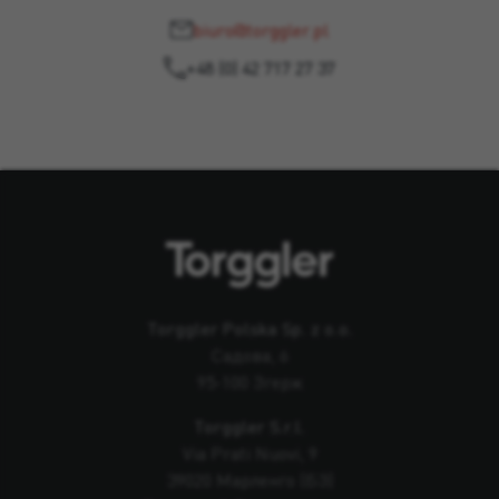
biuro@torggler.pl
+48 (0) 42 717 27 37
Torggler Polska Sp. z o.o.
Садова, 6
95-100 Згерж
Torggler S.r.l.
Via Prati Nuovi, 9
39020 Марленго (БЗ)