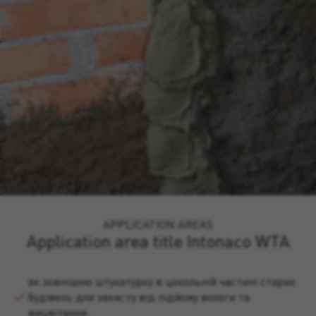
APPLICATION AREAS
Application area title Intonaco WTA
як зовнішню штукатурку в цокольній частині старих
будівель для захисту від підйому вологи та
вицвітання;