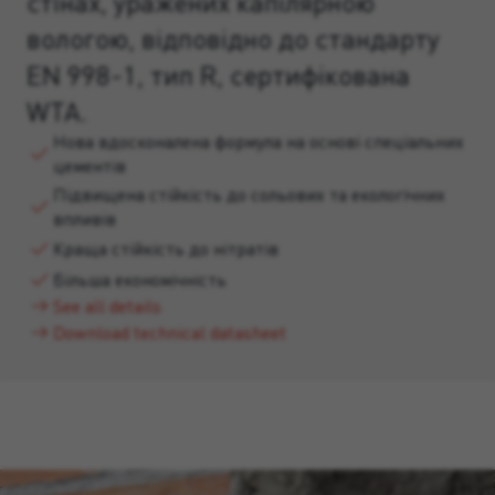
стінах, уражених капілярною
вологою, відповідно до стандарту
EN 998-1, тип R, сертифікована
WTA.
Нова вдосконалена формула на основі спеціальних
цементів
Підвищена стійкість до сольових та екологічних
впливів
Краща стійкість до нітратів
Більша економічність
See all details
Download technical datasheet