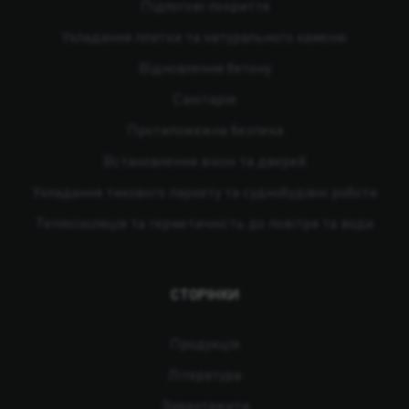
Підлогові покриття
Укладання плитки та натурального каменю
Відновлення бетону
Санітарія
Протипожежна безпека
Встановлення вікон та дверей
Укладання тикового паркету та суднобудівні роботи
Теплоізоляція та герметичність до повітря та води
СТОРІНКИ
Продукція
Література
Завантажити