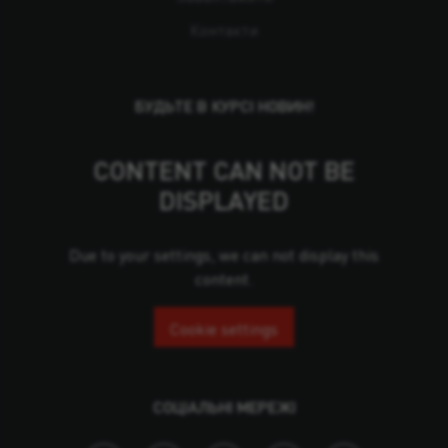
Контакти
БУДЬТЕ В КУРСІ НОВИН!
CONTENT CAN NOT BE
DISPLAYED
Due to your settings, we can not display this
content.
Cookie settings
СОЦІАЛЬНІ МЕРЕЖІ