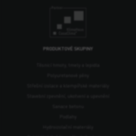
PRODUKTOVÉ SKUPINY
Těsnicí hmoty, tmely a lepidla
Polyuretanové pěny
Střešní izolace a klempířské materiály
Stavební zpevnění, ukotvení a upevnění
Sanace betonu
Podlahy
Hydroizolační materiály