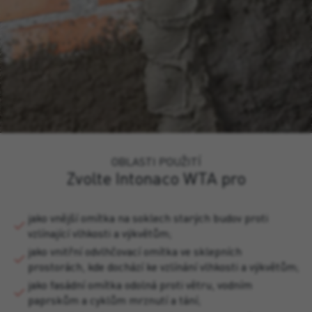
OBLASTI POUŽITÍ
Zvolte Intonaco WTA pro
jako vnější omítka na soklech starých budov proti
vzlínající vlhkosti a výkvětům;
jako vnitřní odvlhčovací omítka ve sklepních
prostorách, kde dochází ke vzlínání vlhkosti a výkvětům;
jako fasádní omítka odolná proti větru, vodním
paprskům a cyklům mrznutí a tání;