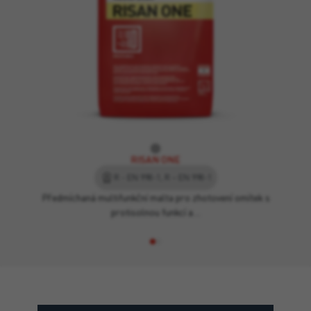
RISAN ONE
R - EN 998-1, R – EN 998-1
Předmíchaná multifunkční malta pro zhotovení omítek s
protisolnou funkcí a…