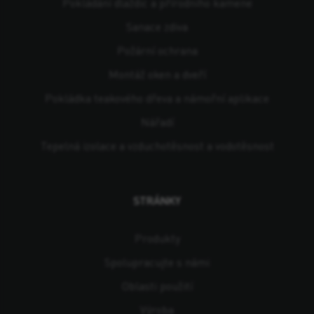
Pokládání dlaždic a přírodního kamene
Sanace zdiva
Požární ochrana
Montáž oken a dveří
Pokládka teakového dřeva a námořní aplikace
Nářadí
Tepelná izolace a vzduchotěsnost a vodotěsnost
STRÁNKY
Produkty
Spolupracujte s námi
Oblasti použití
Výroba