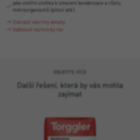
jako vnitřní omítka k omezení kondenzace a růstu
mikroorganismů (plísní atd.).
Zobrazit všechny detaily
Stáhnout technický list
OBJEVTE VÍCE
Další řešení, která by vás mohla
zajímat