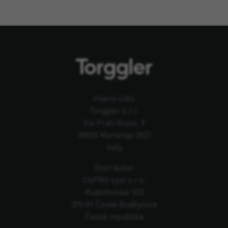
Hlavní sídlo
Torggler S.r.l.
Via Prati Nuovi, 9
39020 Marlengo (BZ)
Italy
Distributor
CAPRO spol s.r.o.
Rudolfovská 103
370 01 České Budějovice
Česká republika