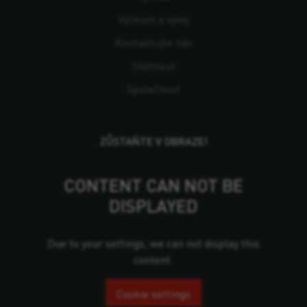
Výzkum a vývoj
Kontaktujte nás
Stáhnout
Společnost
ZŮSTAŇTE V OBRAZE!
CONTENT CAN NOT BE
DISPLAYED
Due to your settings, we can not display this
content.
Cookie settings