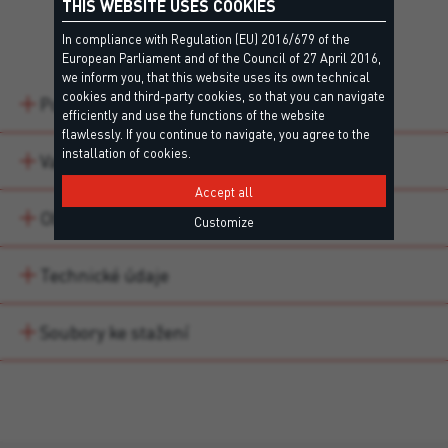
THIS WEBSITE USES COOKIES
Detaily
In compliance with Regulation (EU) 2016/679 of the
European Parliament and of the Council of 27 April 2016,
we inform you, that this website uses its own technical
cookies and third-party cookies, so that you can navigate
Popis
efficiently and use the functions of the website
flawlessly. If you continue to navigate, you agree to the
installation of cookies.
Varianty produktu
Accept all
Oblasti použití
Customize
Technické údaje
Soubory ke stažení