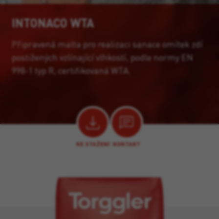
INTONACO WTA
Připravená malta pro realizaci sanace omítek zdí
postižených vzlínající vlhkostí, podle normy EN
998-1 typ R, certifikovaná WTA.
KE STAŽENÍ
KONTAKT