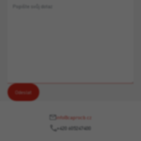
info@caprocb.cz
+420 605247400