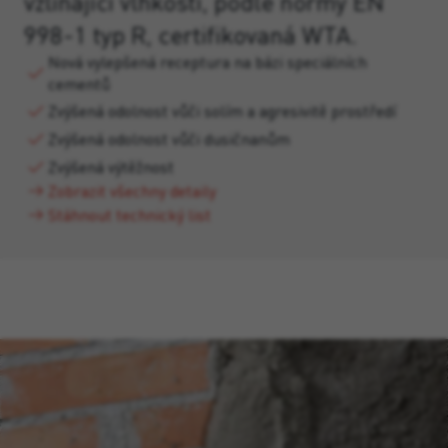
vzlínající vlhkostí, podle normy EN
998-1 typ R, certifikovaná WTA.
Nová vylepšená receptura na bázi speciálních
cementů
Zvýšená odolnost vůči solím a agresivitě prostředí
Zvýšená odolnost vůči dusičnanům
Zvýšená výtěžnost
Zobrazit všechny detaily
Stáhnout technický list