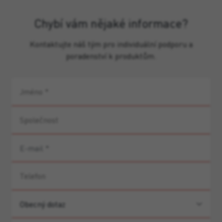
Chybí vám nějaké informace?
Kontaktujte náš tým pro individuální podporu a
poradenství k produktům.