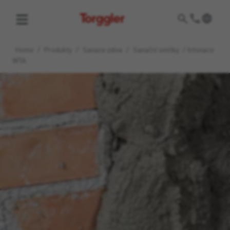
Torggler
Home
/
Produkty
/
Sanace zdiva
/
Sanační omítky
/
Intonaco
WTA