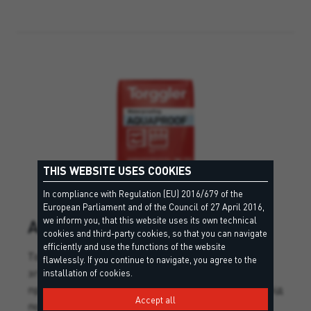
THIS WEBSITE USES COOKIES
In compliance with Regulation (EU) 2016/679 of the
European Parliament and of the Council of 27 April 2016,
we inform you, that this website uses its own technical
AQUAPROOF
cookies and third-party cookies, so that you can navigate
efficiently and use the functions of the website
Тонкошарова цементно-осмотична суміш типу С
flawlessly. If you continue to navigate, you agree to the
згідно з EN 1504-2 за принципами MC – IR,
installation of cookies.
призначена для гідроізоляції цементних основ від
Accept all
позитивного та негативного гідростатичного