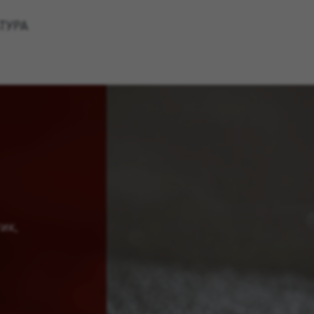
ТУРА
ик,