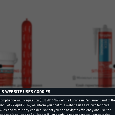
K BONDING LV
SITOL® DEC
 декларація продукту
Мінімальні екологічні крит
 в'язкістю для склеювання
Клей-герметик на основі 
 синтетичного тика. Підходить
подовженим часом відкритої в
IS WEBSITE USES COOKIES
х поверхонь.
синтетично
compliance with Regulation (EU) 2016/679 of the European Parliament and of th
ncil of 27 April 2016, we inform you, that this website uses its own technical
K BONDING LV
SITOL® DEC
kies and third-party cookies, so that you can navigate efficiently and use the
а декларація продукту
ctions of the website flawlessly. If you continue to navigate, you agree to the