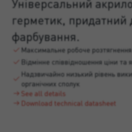
Універсальний акрил
герметик, придатний 
фарбування.
Максимальне робоче розтягнення
Відмінне співвідношення ціни та я
Надзвичайно низький рівень вики
органічних сполук
See all details
Download technical datasheet