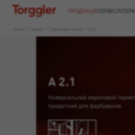
Torggler
ПРОДУКЦІЯ
СЕРВІС
ЛІТЕРА
Home
/
Товари
/
Герметики та клеї
/
A 2.1
A 2.1
Універсальний акриловий гермет
придатний для фарбування.