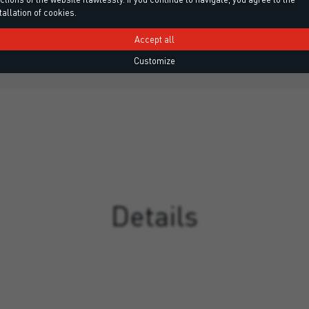
tallation of cookies.
ю в'язкістю для склеювання
Клей-герметик на основі
 натурального…
подовженим часом в
Accept all
Customize
Details