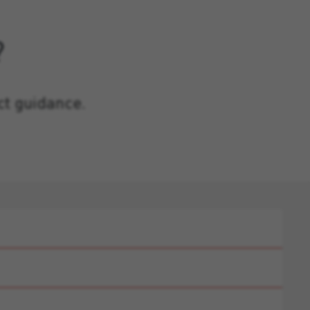
?
ct guidance.