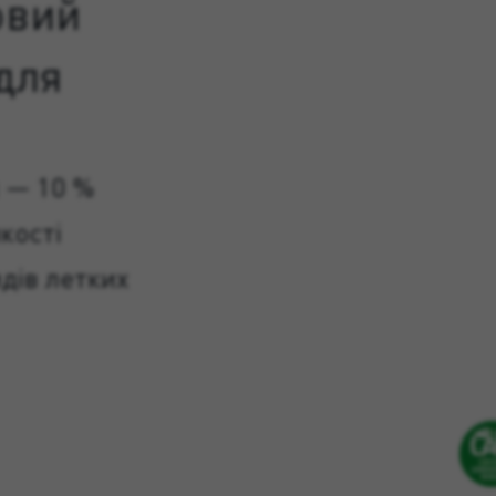
овий
для
 — 10 %
кості
дів летких