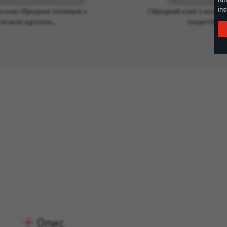
ins
снові гібридних полімерів з
Гібридний клей з низько
тковою адгезією,…
покриттів із
Опис