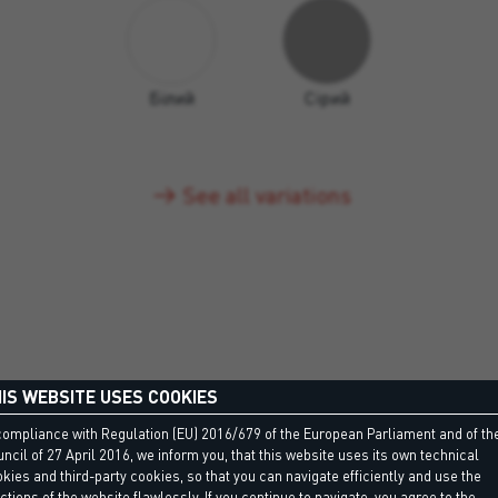
Білий
Сірий
See all variations
IS WEBSITE USES COOKIES
compliance with Regulation (EU) 2016/679 of the European Parliament and of th
ncil of 27 April 2016, we inform you, that this website uses its own technical
DISCOVER MORE
kies and third-party cookies, so that you can navigate efficiently and use the
ctions of the website flawlessly. If you continue to navigate, you agree to the