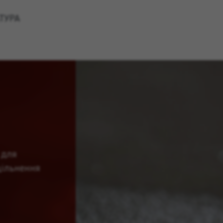
ТУРА
 для
щільнення