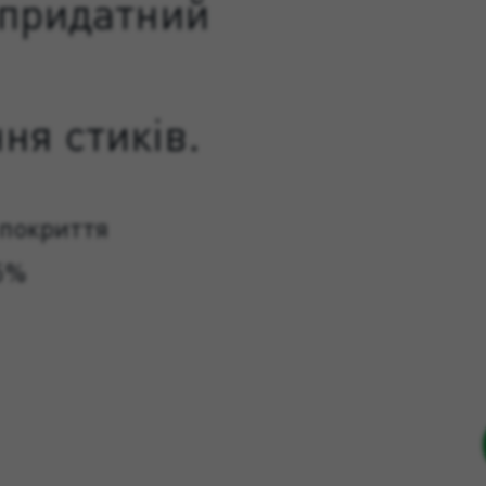
 придатний
ня стиків.
 покриття
5%