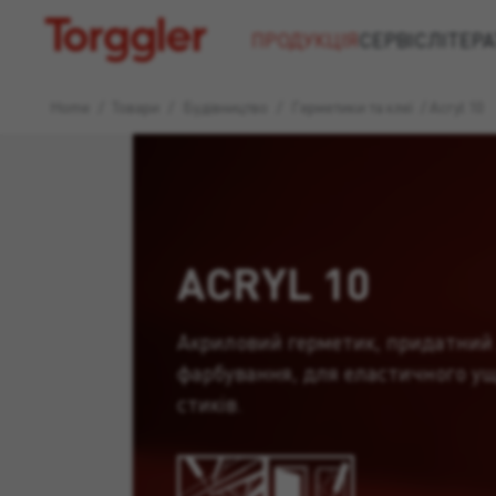
Torggler
ПРОДУКЦІЯ
СЕРВІС
ЛІТЕРА
Home
/
Товари
/
Будівництво
/
Герметики та клеї
/
Acryl 10
ACRYL 10
Акриловий герметик, придатний
фарбування, для еластичного у
стиків.