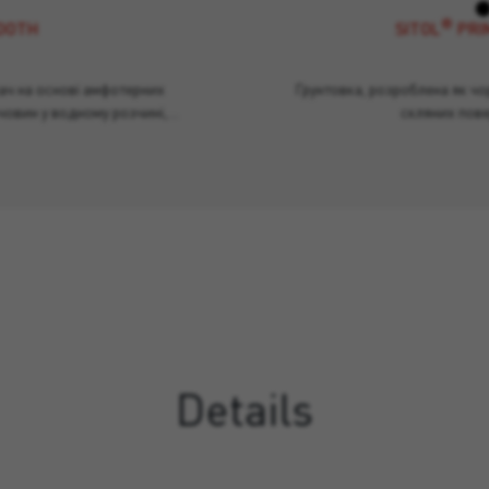
®
OOTH
SITOL
PRI
ач на основі амфотерних
Грунтовка, розроблена як ч
човин у водному розчині,…
скляних пов
Details