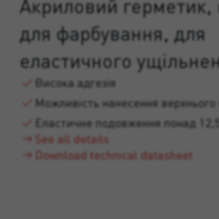
Акриловий герметик,
для фарбування, для
еластичного ущільнен
Висока адгезія
Можливість нанесення верхнього
Еластичне подовження понад 12,
See all details
Download technical datasheet