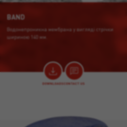
BAND
Водонепроникна мембрана у вигляді стрічки
шириною 140 мм.
DOWNLOADS
CONTACT US