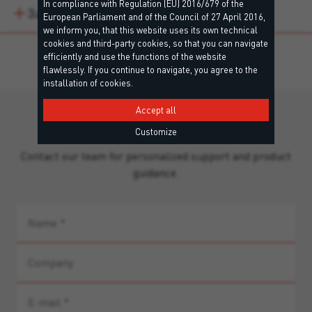
In compliance with Regulation (EU) 2016/679 of the
Завантаження
European Parliament and of the Council of 27 April 2016,
we inform you, that this website uses its own technical
cookies and third-party cookies, so that you can navigate
efficiently and use the functions of the website
flawlessly. If you continue to navigate, you agree to the
installation of cookies.
Accept all
Still missing information?
Customize
Contact our team for personalized support and product
guidance.