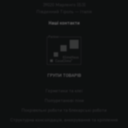
39020 Марленго (БЗ)
Південний Тіроль — Італія
Наші контакти
ГРУПИ ТОВАРІВ
Герметики та клеї
Поліуретанові піни
Покрівельні роботи та бляхарські роботи
Структурна консолідація, анкерування та кріплення