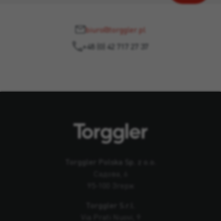
biuro@torggler.pl
+48 (0) 42 717 27 37
Torggler Polska Sp. z o.o.
Садова, 6
95-100 Згерж
Torggler S.r.l.
Via Prati Nuovi, 9