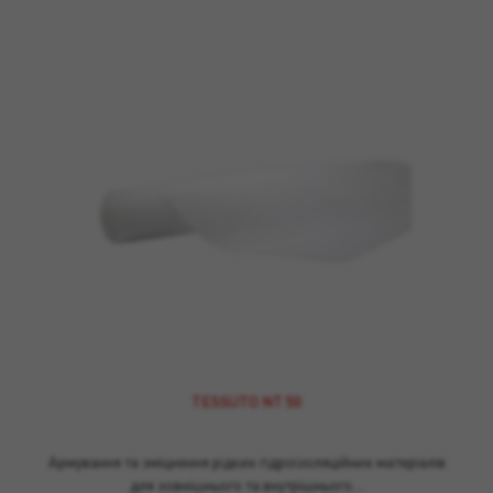
TESSUTO NT 50
Армування та зміцнення рідких гідроізоляційних матеріалів
для зовнішнього та внутрішнього…