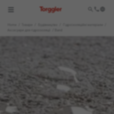
Torggler
Home
/
Товари
/
Будівництво
/
Гідроізоляційні матеріали
/
Аксесуари для гідроізоляції
/
Band