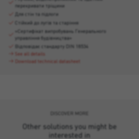
перекривати тріщини
Для стін та підлоги
Стійкий до лугів та старіння
«Сертифікат випробувань Генерального
управління будівництва»
Відповідає стандарту DIN 18534
See all details
Download technical datasheet
DISCOVER MORE
Other solutions you might be
interested in