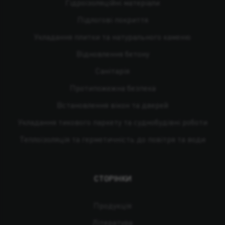
Гідроізоляційні матеріали
Підлогові покриття
Укладання плитки та натурального каменю
Відновлення бетону
Санітарія
Протипожежна безпека
Встановлення вікон та дверей
Укладання тикового паркету та суднобудівні роботи
Теплоізоляція та герметичність до повітря та води
СТОРІНКИ
Продукція
Література