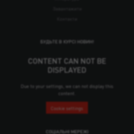
Завантажити
Контакти
БУДЬТЕ В КУРСІ НОВИН!
CONTENT CAN NOT BE
DISPLAYED
Due to your settings, we can not display this
content.
Cookie settings
СОЦІАЛЬНІ МЕРЕЖІ