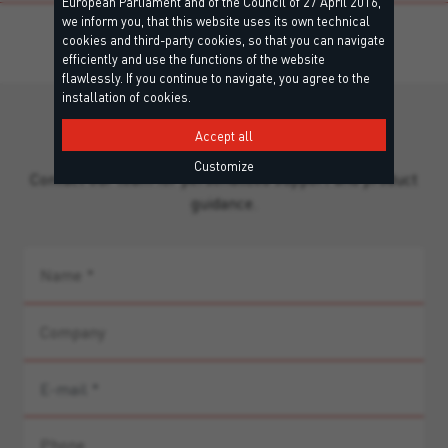
European Parliament and of the Council of 27 April 2016,
we inform you, that this website uses its own technical
cookies and third-party cookies, so that you can navigate
efficiently and use the functions of the website
flawlessly. If you continue to navigate, you agree to the
installation of cookies.
Still missing information?
Accept all
Customize
Contact our team for personalized support and product
guidance.