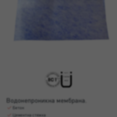
Водонепроникна мембрана.
Бетон
Цементна стяжка