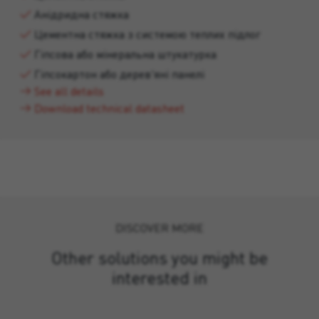
Анідридна стяжка
Цементна стяжка з системою теплих підлог
Гіпсова або мінеральна штукатурка
Гіпсокартон або дерев'яні панелі
See all details
Download technical datasheet
DISCOVER MORE
Other solutions you might be
interested in