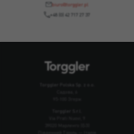
biuro@torggler.pl
+48 (0) 42 717 27 37
Torggler Polska Sp. z o.o.
Садова, 6
95-100 Згерж
Torggler S.r.l.
Via Prati Nuovi, 9
39020 Марленго (БЗ)
Південний Тіроль — Італія