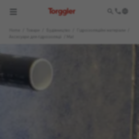
Torggler
Home
/
Товари
/
Будівництво
/
Гідроізоляційні матеріали
/
Аксесуари для гідроізоляції
/
Mat