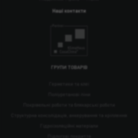
Наші контакти
ГРУПИ ТОВАРІВ
Герметики та клеї
Поліуретанові піни
Покрівельні роботи та бляхарські роботи
Структурна консолідація, анкерування та кріплення
Гідроізоляційні матеріали
Підлогові покриття