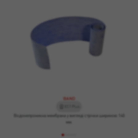
BAND
EC1 Plus
Водонепроникна мембрана у вигляді стрічки шириною 140
мм.