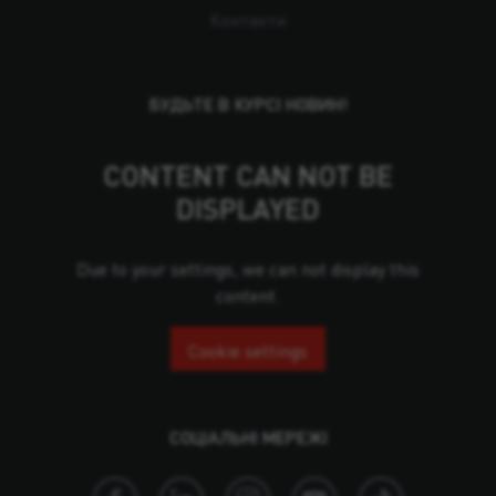
Контакти
БУДЬТЕ В КУРСІ НОВИН!
CONTENT CAN NOT BE
DISPLAYED
Due to your settings, we can not display this
content.
Cookie settings
СОЦІАЛЬНІ МЕРЕЖІ