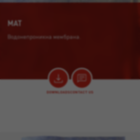
MAT
Водонепроникна мембрана.
DOWNLOADS
CONTACT US