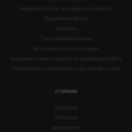
Укладання плитки та натурального каменю
Відновлення бетону
Санітарія
Протипожежна безпека
Встановлення вікон та дверей
Укладання тикового паркету та суднобудівні роботи
Теплоізоляція та герметичність до повітря та води
СТОРІНКИ
Продукція
Література
Завантажити