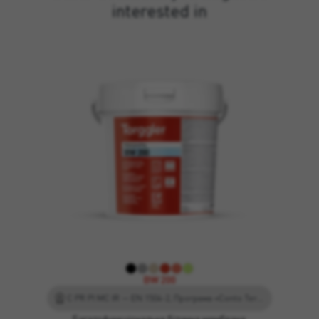
interested in
BW 200
C PR PI MC IR — EN 1504-2, Програма «Conto Termico 3.0», DM O1 — EN 14891
Багатофункціональна бітумна мембрана.