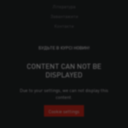
Література
Завантажити
Контакти
БУДЬТЕ В КУРСІ НОВИН!
CONTENT CAN NOT BE
DISPLAYED
Due to your settings, we can not display this
content.
Cookie settings