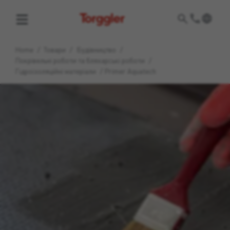
Torggler
Home
/
Товари
/
Будівництво
/
Покрівельні роботи та бляхарські роботи
/
Гідроізоляційні матеріали
/
Primer Aquatech