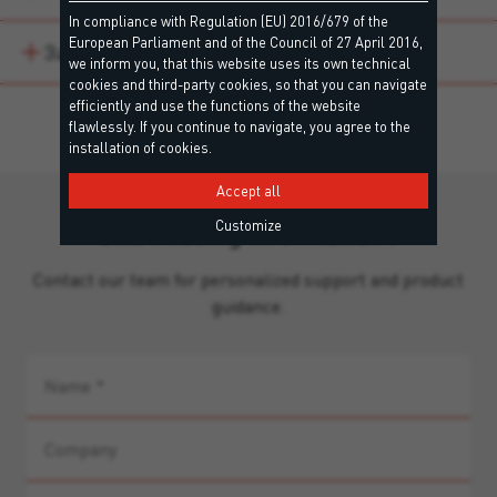
In compliance with Regulation (EU) 2016/679 of the
European Parliament and of the Council of 27 April 2016,
Завантаження
we inform you, that this website uses its own technical
cookies and third-party cookies, so that you can navigate
efficiently and use the functions of the website
flawlessly. If you continue to navigate, you agree to the
installation of cookies.
Accept all
Customize
Still missing information?
Contact our team for personalized support and product
guidance.