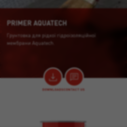
PRIMER AQUATECH
Грунтовка для рідкої гідроізоляційної
мембрани Aquatech.
DOWNLOADS
CONTACT US