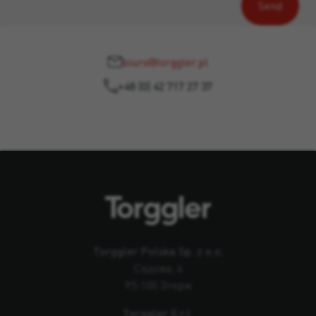
biuro@torggler.pl
+48 (0) 42 717 27 37
Torggler Polska Sp. z o.o.
Садова, 6
95-100 Згерж
Torggler S.r.l.