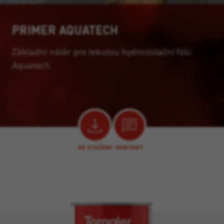
PRIMER AQUATECH
Základní nátěr pro tekutou hydroizolační fólii
Aquatech.
KE STAŽENÍ
KONTAKT