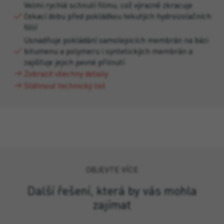
Velmi rychlé schnutí filmu, což výrazně zkracuje
čekací dobu před pokládkou tekutých hydroizolačních
fólií
Usnadňuje pokládání samolepicích membrán na bázi
bitumenu a polymeru i syntetických membrán a
zajišťuje jejich pevné přilnutí
Zobrazit všechny detaily
Stáhnout technický list
OBJEVTE VÍCE
Další řešení, která by vás mohla
zajímat