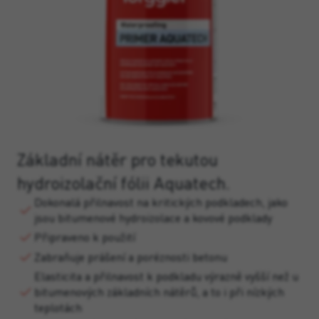
Základní nátěr pro tekutou
hydroizolační fólii Aquatech.
Dokonalá přilnavost na kritických podkladech, jako
jsou bitumenové hydroizolace a kovové podklady
Připraveno k použití
Zabraňuje prášení a poréznosti betonu
Elasticita a přilnavost k podkladu výrazně vyšší než u
bitumenových základních nátěrů, a to i při nízkých
teplotách