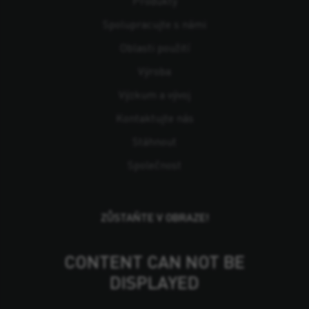
Produkty
Spolupracujte s námi
Oblasti použití
Výroba
Výzkum a vývoj
Kontaktujte nás
Stáhnout
Společnost
ZŮSTAŇTE V OBRAZE!
CONTENT CAN NOT BE
DISPLAYED