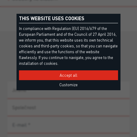
THIS WEBSITE USES COOKIES
In compliance with Regulation (EU) 2016/679 of the
European Parliament and of the Council of 27 April 2016,
we inform you, that this website uses its own technical
Chybí vám nějaké informace?
cookies and third-party cookies, so that you can navigate
efficiently and use the functions of the website
flawlessly. If you continue to navigate, you agree to the
Kontaktujte náš tým pro individuální podporu a
installation of cookies.
poradenství k produktům.
Accept all
Customize