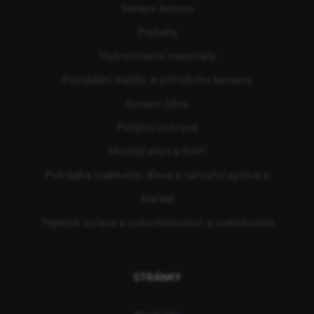
Sanace betonu
Podlahy
Hydroizolační materiály
Pokládání dlaždic a přírodního kamene
Sanace zdiva
Požární ochrana
Montáž oken a dveří
Pokládka teakového dřeva a námořní aplikace
Nářadí
Tepelná izolace a vzduchotěsnost a vodotěsnost
STRÁNKY