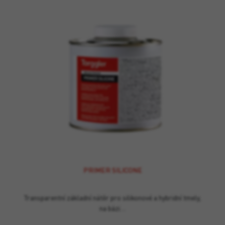
PRIMER SILICONE
Transparentní základní nátěr pro silikonové a hybridní tmely,
na bázi…