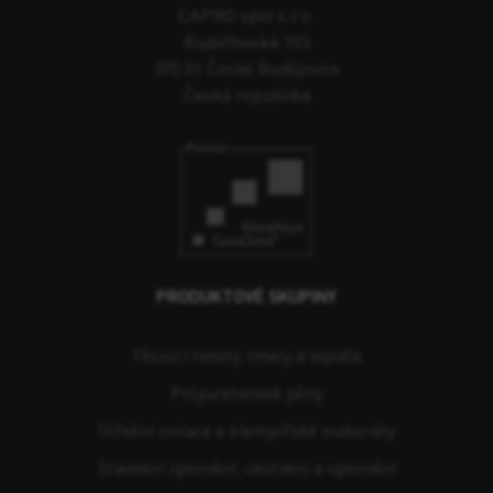
CAPRO spol s.r.o.
Rudolfovská 103
370 01 České Budějovice
Česká republika
PRODUKTOVÉ SKUPINY
Těsnicí hmoty, tmely a lepidla
Polyuretanové pěny
Střešní izolace a klempířské materiály
Stavební zpevnění, ukotvení a upevnění