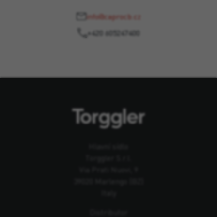
info@caprocb.cz
+420 605247400
Hlavní sídlo
Torggler S.r.l.
Via Prati Nuovi, 9
39020 Marlengo (BZ)
Italy
Distributor