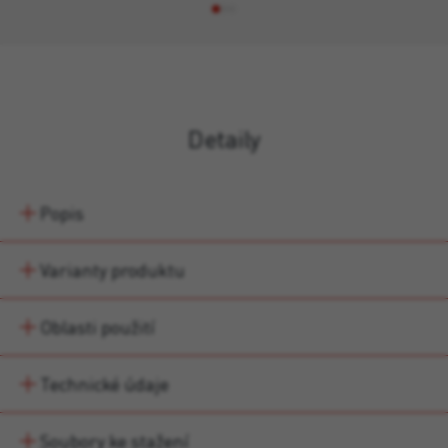
Detaily
Popis
Varianty produktu
Oblasti použití
Technické údaje
Soubory ke stažení