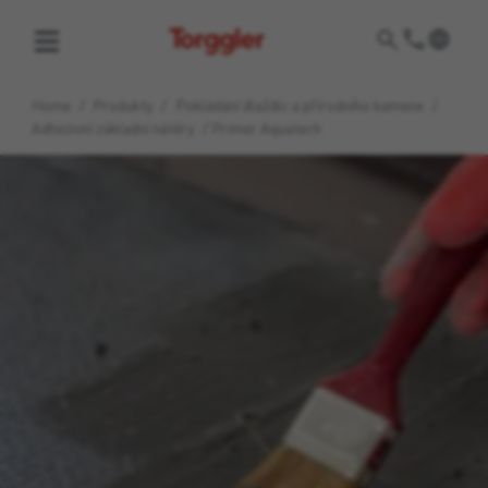
Torggler
Home
/
Produkty
/
Pokládání dlaždic a přírodního kamene
/
Adhezivní základní nátěry
/
Primer Aquatech