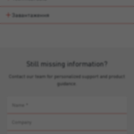
Завантаження
Still missing information?
Contact our team for personalized support and product
guidance.