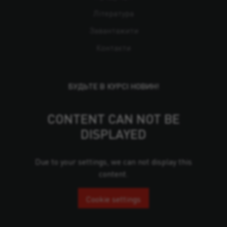
Література
Завантажити
Контакти
БУДЬТЕ В КУРСІ НОВИН!
CONTENT CAN NOT BE
DISPLAYED
Due to your settings, we can not display this
content.
Cookie settings