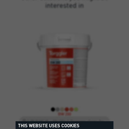
interested in
BW 200
C PR PI MC IR — EN 1504-2, Програма «Conto Termico 3.0», DM O1 — EN 14891
THIS WEBSITE USES COOKIES