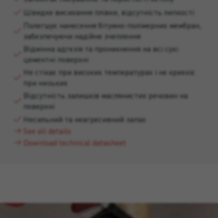
Швидке висихання плівки, відсутність липкості
Полегшує нанесення бітумно-полімерних мембран,
забезпечуючи надійне зчеплення
Відмінна адгезія та проникнення на всі сухі
цементні поверхні
Не стікає при високих температурах і не крихкіє
при низьких
Відсутність залишків маслянистих речовин на
поверхні
Несильний та неагресивний запах
See all details
Download technical datasheet