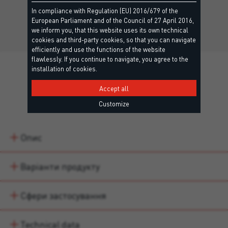
Багатофункціональна бітумна мембрана.
In compliance with Regulation (EU) 2016/679 of the
European Parliament and of the Council of 27 April 2016,
we inform you, that this website uses its own technical
cookies and third-party cookies, so that you can navigate
efficiently and use the functions of the website
flawlessly. If you continue to navigate, you agree to the
installation of cookies.
Accept all
Details
Customize
Опис
Варіанти продукту
Сфери застосування
Technical data