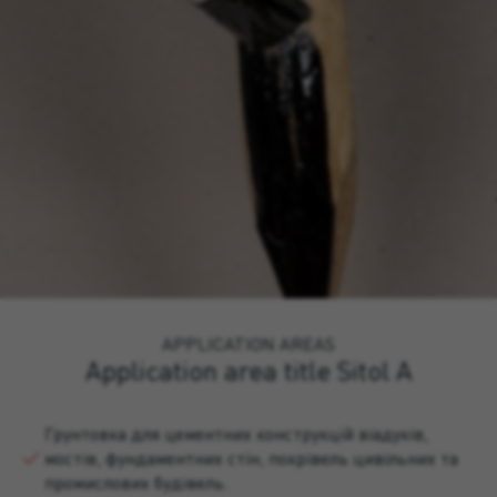
APPLICATION AREAS
Application area title Sitol A
Грунтовка для цементних конструкцій віадуків,
мостів, фундаментних стін, покрівель цивільних та
промислових будівель.