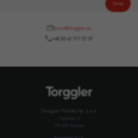
biuro@torggler.pl
+48 (0) 42 717 27 37
Torggler Polska Sp. z o.o.
Садова, 6
95-100 Згерж
Torggler S.r.l.