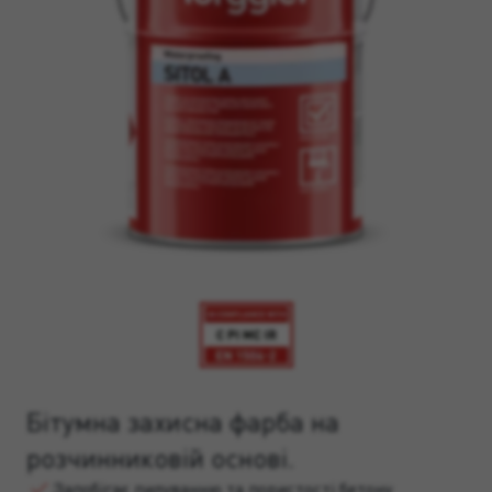
Бітумна захисна фарба на
розчинниковій основі.
Запобігає пилуванню та пористості бетону