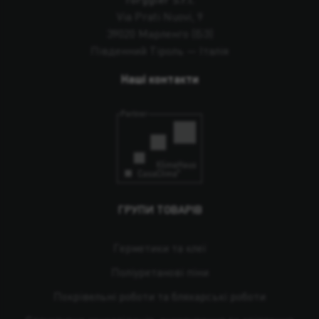
Via Prati Nuovi, 9
39020 Марленго (БЗ)
Південний Тіроль — Італія
Наші контакти
ГРУПИ ТОВАРІВ
Герметики та клеї
Поліуретанові піни
Покрівельні роботи та бляхарські роботи