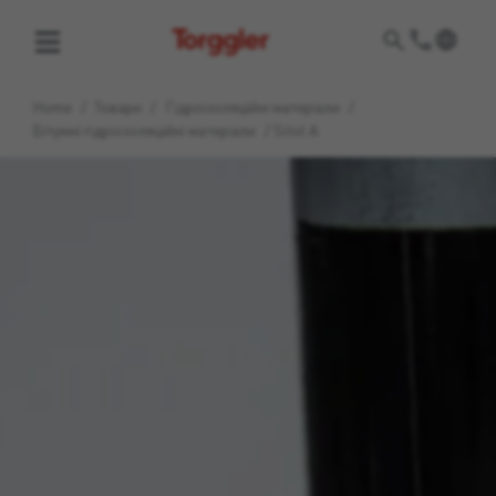
Torggler
Home
/
Товари
/
Гідроізоляційні матеріали
/
Бітумні гідроізоляційні матеріали
/
Sitol A