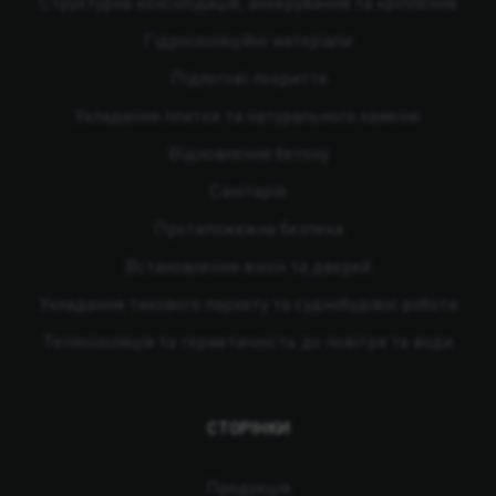
Структурна консолідація, анкерування та кріплення
Гідроізоляційні матеріали
Підлогові покриття
Укладання плитки та натурального каменю
Відновлення бетону
Санітарія
Протипожежна безпека
Встановлення вікон та дверей
Укладання тикового паркету та суднобудівні роботи
Теплоізоляція та герметичність до повітря та води
СТОРІНКИ
Продукція