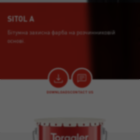
SITOL A
Бітумна захисна фарба на розчинниковій
основі.
DOWNLOADS
CONTACT US