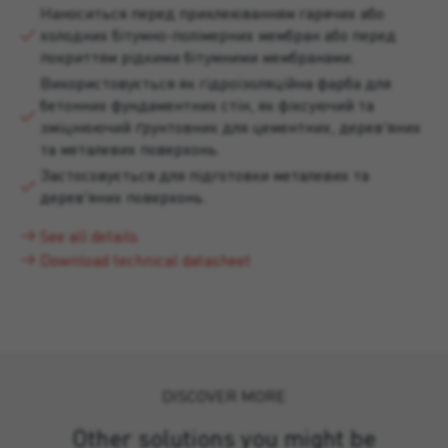
Наноситься перед приклеюванням гарячих або
холодних бітумно-полімерних мембран або перед
покриттям рідкими бітумними мембранами.
Використовується як гідроізоляційна фарба для
бетонних фундаментних стін, як фіксуючий та
зміцнюючий ґрунтовник для цементних, дерев'яних
та металевих поверхонь.
Застосовується для підготовки металевих та
дерев'яних поверхонь.
See all details
Download technical datasheet
DISCOVER MORE
Other solutions you might be