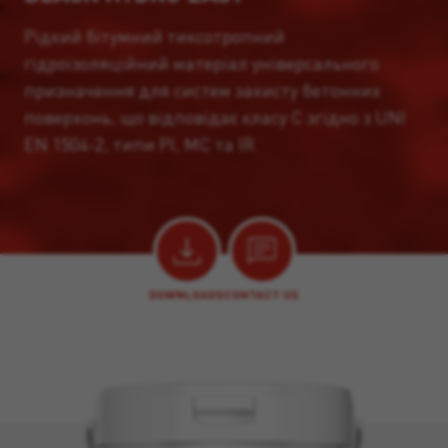
Рідкий бітумний тиксотропний
гідроізоляційний матеріал універсального
призначення для систем захисту бетонних
поверхонь, що відповідає класу C згідно з UNI
EN 1504-2, типи PI, MC та IR.
DOWNLOADS
CONTACT US