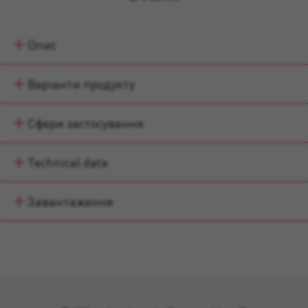
Опис
Варіанти продукту
Сфери застосування
Technical data
Завантаження