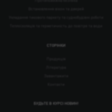
Протипожежна безпека
Встановлення вікон та дверей
Укладання тикового паркету та суднобудівні роботи
Теплоізоляція та герметичність до повітря та води
СТОРІНКИ
Продукція
Література
Завантажити
Контакти
БУДЬТЕ В КУРСІ НОВИН!