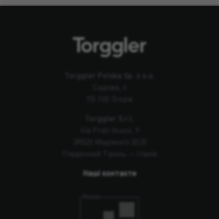
Torggler Polska Sp. z o.o.
Садова, 6
95-100 Згерж
Torggler S.r.l.
Via Prati Nuovi, 9
39020 Марленго (БЗ)
Південний Тіроль — Італія
Наші контакти