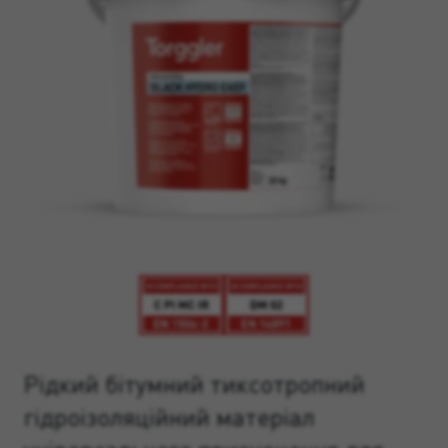
Рідкий бітумний тиксотропний
гідроізоляційний матеріал