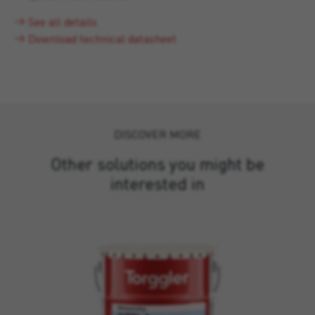
See all details
Download technical datasheet
DISCOVER MORE
Other solutions you might be
interested in