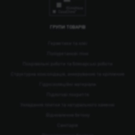
ГРУПИ ТОВАРІВ
Герметики та клеї
Поліуретанові піни
Покрівельні роботи та бляхарські роботи
Структурна консолідація, анкерування та кріплення
Гідроізоляційні матеріали
Підлогові покриття
Укладання плитки та натурального каменю
Відновлення бетону
Санітарія