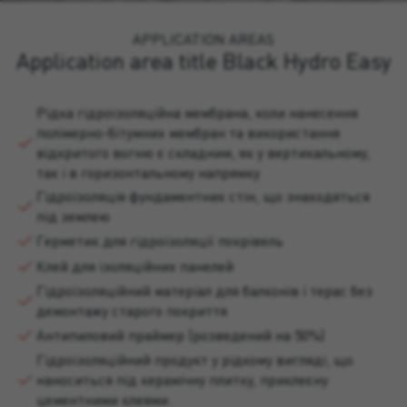
APPLICATION AREAS
Application area title Black Hydro Easy
Рідка гідроізоляційна мембрана, коли нанесення
полімерно-бітумних мембран та використання
відкритого вогню є складним, як у вертикальному,
так і в горизонтальному напрямку
Гідроізоляція фундаментних стін, що знаходяться
під землею
Герметик для гідроізоляції покрівель
Клей для ізоляційних панелей
Гідроізоляційний матеріал для балконів і терас без
демонтажу старого покриття
Антипиловий праймер (розведений на 50%)
Гідроізоляційний продукт у рідкому вигляді, що
наноситься під керамічну плитку, приклеєну
цементними клеями.