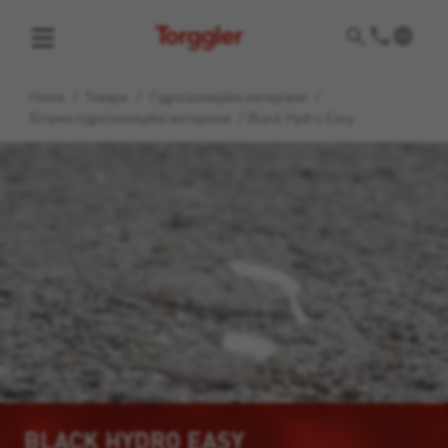
Torggler
Home
/
Товари
/
Гідроізоляційні матеріали
/
Бітумні гідроізоляційні матеріали
/
Black Hydro Easy
BLACK HYDRO EASY