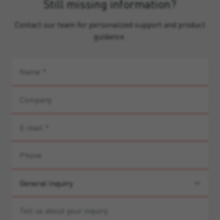
Still missing information?
Contact our team for personalized support and product
guidance.