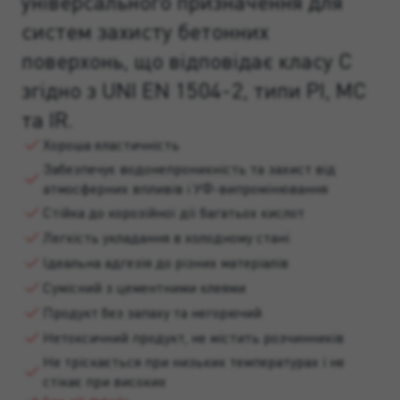
універсального призначення для
систем захисту бетонних
поверхонь, що відповідає класу C
згідно з UNI EN 1504-2, типи PI, MC
та IR.
Хороша еластичність
Забезпечує водонепроникність та захист від
атмосферних впливів і УФ-випромінювання
Стійка до корозійної дії багатьох кислот
Легкість укладання в холодному стані
Ідеальна адгезія до різних матеріалів
Сумісний з цементними клеями
Продукт без запаху та негорючий
Нетоксичний продукт, не містить розчинників
Не тріскається при низьких температурах і не
стікає при високих