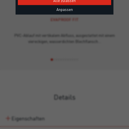
Alle zulassen
Anpassen
EVAPROOF FIT
PVC-Ablauf mit vertikalem Abfluss, ausgestattet mit einem
viereckigen, wasserdichten Blechflansch…
Details
Eigenschaften