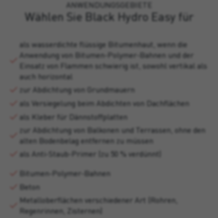
ANWENDUNGSGEBIETE
Wählen Sie Black Hydro Easy für
als wasserdichte flüssige Bitumenhaut, wenn die
Anwendung von Bitumen-Polymer-Bahnen und der
Einsatz von Flammen schwierig ist, sowohl vertikal als
auch horizontal
zur Abdichtung von Grundmauern
als Versiegelung beim Abdichten von Dachflächen
als Kleber für Dännstoffplatten
zur Abdichtung von Balkonen und Terrassen, ohne den
alten Bodenbelag entfernen zu müssen
als Anti-Staub-Primer (zu 50 % verdünnt)
Bitumen-Polymer-Bahnen
Beton
Metalloberflächen verschiedener Art (Rohren,
Regenrinnen, Zisternen)