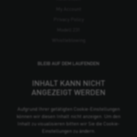
My Account
Privacy Policy
Modell 231
Whistleblowing
BLEIB AUF DEM LAUFENDEN
INHALT KANN NICHT
ANGEZEIGT WERDEN
Aufgrund Ihrer getätigten Cookie-Einstellungen
können wir diesen Inhalt nicht anzeigen. Um den
Inhalt zu visualisieren bitten wir Sie die Cookie-
Einstellungen zu ändern.