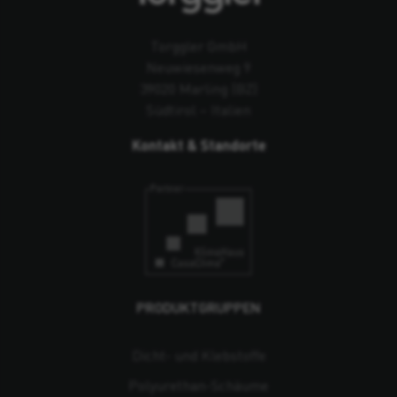
Torggler GmbH
Neuwiesenweg 9
39020 Marling (BZ)
Südtirol – Italien
Kontakt & Standorte
PRODUKTGRUPPEN
Dicht- und Klebstoffe
Polyurethan-Schäume