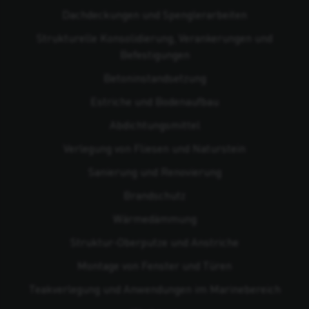
Dachdeckungen und Spenglerarbeiten
Strukturelle Konsolidierung, Verankerungen und
Befestigungen
Beton­instandsetzung
Estriche und Bodenaufbau
Abdichtungsmittel
Verlegung von Fliesen und Naturstein
Sanierung und Renovierung
Brandschutz
Wärmedämmung
Struktur-Oberputze und Anstriche
Montage von Fenster und Türen
Teakverlegung und Anwendungen im Marinebereich