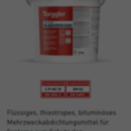
Flüssiges, thixotropes, bituminöses
Mehrzweckabdichtungsmittel für