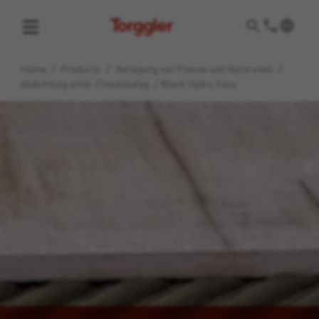
Torggler
Home
/
Products
/
Verlegung von Fliesen und Naturstein
/
Abdichtung unter Fliesenbelag
/
Black Hydro Easy