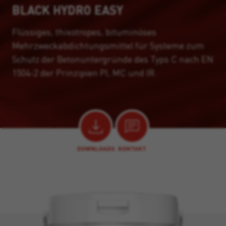
BLACK HYDRO EASY
Flüssiges, thixotropes, bituminöses
Mehrzweckabdichtungsmittel für Systeme zum
Schutz der Betonuntergründe des Typs C nach EN
1504-2 der Prinzipien PI, MC und IR.
DOWNLOADS
KONTAKT