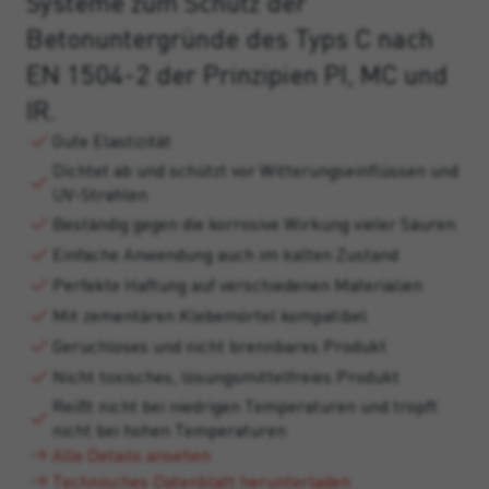
Systeme zum Schutz der
Betonuntergründe des Typs C nach
EN 1504-2 der Prinzipien PI, MC und
IR.
Gute Elastizität
Dichtet ab und schützt vor Witterungseinflüssen und
UV-Strahlen
Beständig gegen die korrosive Wirkung vieler Säuren
Einfache Anwendung auch im kalten Zustand
Perfekte Haftung auf verschiedenen Materialien
Mit zementären Klebemörtel kompatibel
Geruchloses und nicht brennbares Produkt
Nicht toxisches, lösungsmittelfreies Produkt
Reißt nicht bei niedrigen Temperaturen und tropft
nicht bei hohen Temperaturen
Alle Details ansehen
Technisches Datenblatt herunterladen