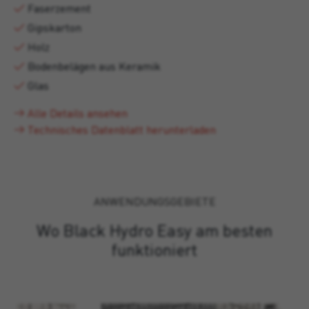
Faserzement
Gipskarton
Holz
Bodenbelägen aus Keramik
Glas
Alle Details ansehen
Technisches Datenblatt herunterladen
ANWENDUNGSGEBIETE
Wo Black Hydro Easy am besten
funktioniert