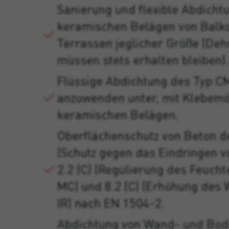
Sanierung und flexible Abdicht
keramischen Belägen von Balk
Terrassen jeglicher Größe (De
müssen stets erhalten bleiben).
Flüssige Abdichtung des Typ C
anzuwenden unter, mit Klebemör
keramischen Belägen.
Oberflächenschutz von Beton de
(Schutz gegen das Eindringen vo
2.2 (C) (Regulierung des Feuch
MC) und 8.2 (C) (Erhöhung des
IR) nach EN 1504-2.
Abdichtung von Wand- und Bod