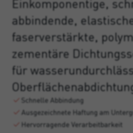
Einkomponentige, sch
abbindende, elastisch
faserverstärkte, poly
zementäre Dichtungs
für wasserundurchläss
Oberflächenabdichtun
Schnelle Abbindung
Ausgezeichnete Haftung am Unter
Hervorragende Verarbeitbarkeit