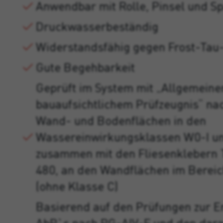
Anwendbar mit Rolle, Pinsel und S
Druckwasserbeständig
Widerstandsfähig gegen Frost-Tau
Gute Begehbarkeit
Geprüft im System mit „Allgemein
bauaufsichtlichem Prüfzeugnis“ na
Wand- und Bodenflächen in den
Wassereinwirkungsklassen W0-I un
zusammen mit den Fliesenklebern T
480, an den Wandflächen im Berei
(ohne Klasse C)
Basierend auf den Prüfungen zur Er
AbP`s nach PG-AIV-F und den dara