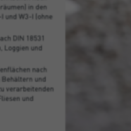
nräumen) in den
I und W3-I (ohne
nach DIN 18531
n, Loggien und
enflächen nach
n Behältern und
zu verarbeitenden
Fliesen und