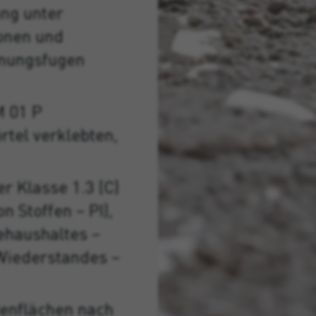
ung unter
onen und
hnungsfugen
M 01 P
tel verklebten,
r Klasse 1.3 (C)
n Stoffen – PI),
tehaushaltes –
 Wiederstandes –
enflächen nach