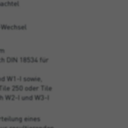
pachtel
-Wechsel
em
ch DIN 18534 für
d W1-I sowie,
ile 250 oder Tile
ch W2-I und W3-I
teilung eines
us resultierenden