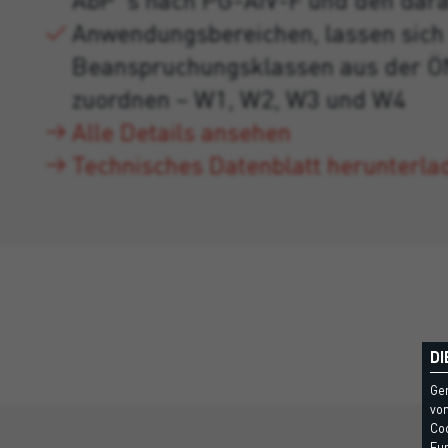
Anwendungsbereichen, lassen sich 
Beanspruchungsklassen aus der 
zuordnen – W1, W2, W3 und W4
Alle Details ansehen
Technisches Datenblatt herunterla
DI
Ge
vom
Coo
Fun