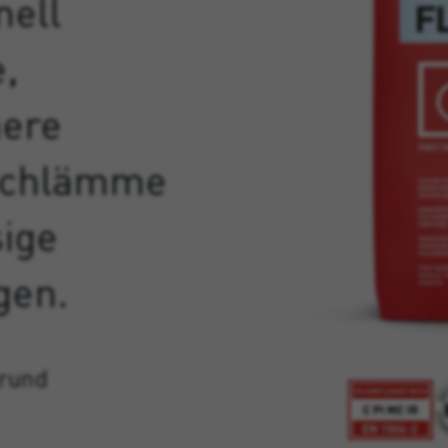
nell
e,
mere
schlämme
ige
gen.
grund