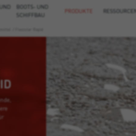
 UND
BOOTS- UND
PRODUKTE
RESSOURCE
SCHIFFBAU
mittel
/
Flexistar Rapid
ID
ende,
ere
ür