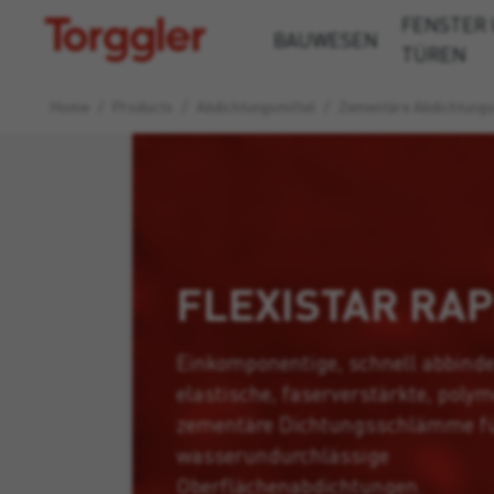
FENSTER
Torggler
BAUWESEN
TÜREN
Home
/
Products
/
Abdichtungsmittel
/
Zementäre Abdichtungs
FLEXISTAR RAP
Einkomponentige, schnell abbind
elastische, faserverstärkte, polym
zementäre Dichtungsschlämme f
wasserundurchlässige
Oberflächenabdichtungen.