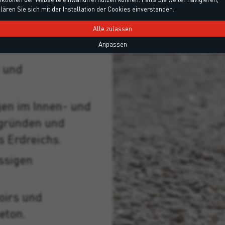
lären Sie sich mit der Installation der Cookies einverstanden.
 Rapid für
Alle zulassen
Anpassen
e und
gen im Innen- und
gründen und
 Erdreichs.
ssigen
oirs und
eton.