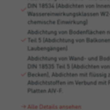
DIN 18534 (Abdichten von Inne
Wassereinwirkungsklassen W2-
chemische Einwirkung)
Abdichtung von Bodenflächen 
Teil 5 (Abdichtung von Balkone
Laubengängen)
Abdichtung von Wand- und Bod
DIN 18535 Teil 5 (Abdichten vo
Becken), Abdichten mit flüssig 
Abdichtstoffen im Verbund mit 
Platten AIV-F.
Alle Details ansehen