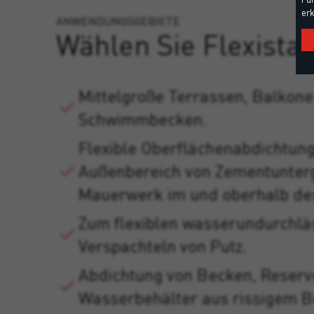
erk
ANWENDUNGSGEBIETE
Wählen Sie Flexistar
Mittelgroße Terrassen, Balkon
Schwimmbecken.
Flexible Oberflächenabdichtun
Außenbereich von Zementunter
Mauerwerk im und oberhalb des
Zum flexiblen wasserundurchlä
Verspachteln von Putz.
Abdichtung von Becken, Reserv
Wasserbehälter aus rissigem B