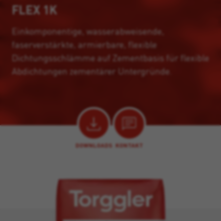
FLEX 1K
Einkomponentige, wasserabweisende,
faserverstärkte, armierbare, flexible
Dichtungsschlämme auf Zementbasis für flexible
Abdichtungen zementärer Untergründe.
DOWNLOADS
KONTAKT