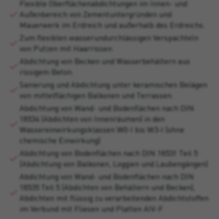
Flexible Oberflächenabdichtungen im Innen- und
Außenbereich von Zementuntergründen und
Mauerwerk im Erdreich und außerhalb des Erdreichs.
Zum flexiblen wasserundurchlässigen Verspachteln
von Putzen mit Haarrissen.
Abdichtung von Becken und Wasserbehältern aus
rissigem Beton.
Sanierung und Abdichtung unter keramischen Belägen
von mittelflächigen Balkonen und Terrassen.
Abdichtung von Wand- und Bodenflächen nach DIN
18534 (Abdichten von Innenräumen) in den
Wassereinwirkungsklassen W0-I bis W3-I (ohne
chemische Einwirkung)
Abdichtung von Bodenflächen nach DIN 18531 Teil 5
(Abdichtung von Balkonen, Loggien und Laubengängen)
Abdichtung von Wand- und Bodenflächen nach DIN
18535 Teil 5 (Abdichten von Behältern und Becken),
Abdichten mit flüssig zu verarbeitenden Abdichtstoffen
im Verbund mit Fliesen und Platten AIV-F