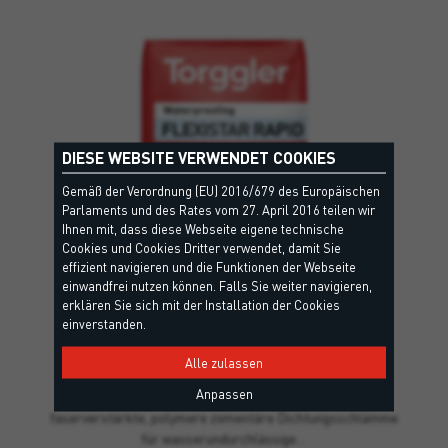
DIESE WEBSITE VERWENDET COOKIES
Gemäß der Verordnung (EU) 2016/679 des Europäischen
Parlaments und des Rates vom 27. April 2016 teilen wir
Ihnen mit, dass diese Webseite eigene technische
Cookies und Cookies Dritter verwendet, damit Sie
effizient navigieren und die Funktionen der Webseite
einwandfrei nutzen können. Falls Sie weiter navigieren,
erklären Sie sich mit der Installation der Cookies
einverstanden.
FLEXISTAR RAPID
Alle zulassen
C PI MC IR - EN1504-2, EC1 Plus, CM O1 P - EN14891, Ü - Fall 6, EPD - Umwelt-Produktdeklaration
Anpassen
Einkomponentige, schnell abbindende, elastische,
faserverstärkte, polymere zementäre Dichtungsschlämme
für wasserundurchlässige…