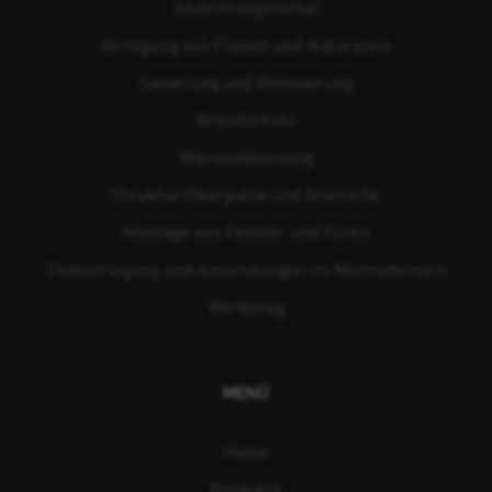
Abdichtungsmittel
Verlegung von Fliesen und Naturstein
Sanierung und Renovierung
Brandschutz
Wärmedämmung
Struktur-Oberputze und Anstriche
Montage von Fenster und Türen
Teakverlegung und Anwendungen im Marinebereich
Werkzeug
MENÜ
Home
Produkte