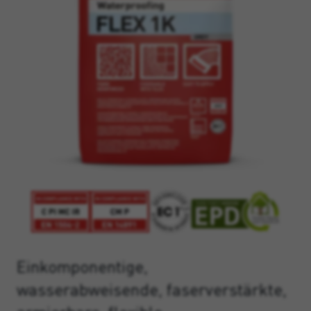
Einkomponentige,
wasserabweisende, faserverstärkte,