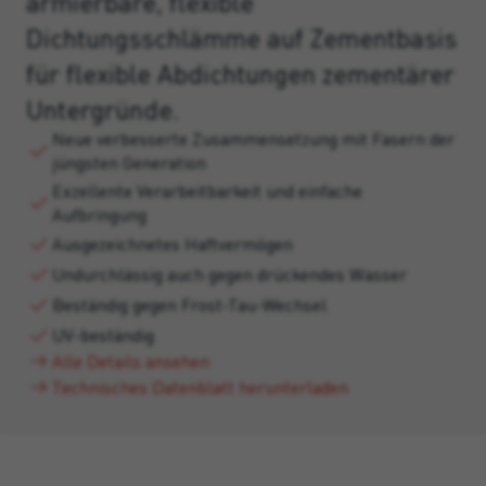
armierbare, flexible
Dichtungsschlämme auf Zementbasis
für flexible Abdichtungen zementärer
Untergründe.
Neue verbesserte Zusammensetzung mit Fasern der
jüngsten Generation
Exzellente Verarbeitbarkeit und einfache
Aufbringung
Ausgezeichnetes Haftvermögen
Undurchlässig auch gegen drückendes Wasser
Beständig gegen Frost-Tau-Wechsel
UV-beständig
Alle Details ansehen
Technisches Datenblatt herunterladen