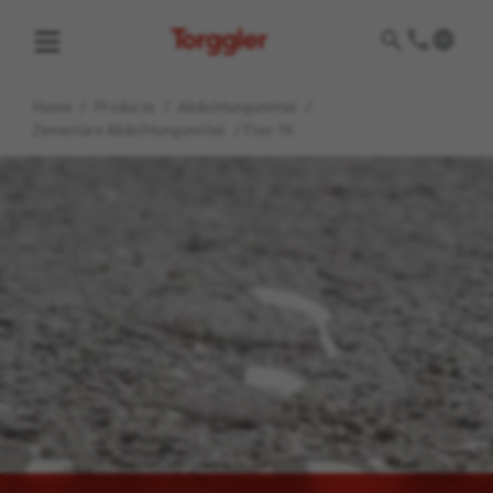
Torggler
Home
/
Products
/
Abdichtungsmittel
/
Zementäre Abdichtungsmittel
/
Flex 1K