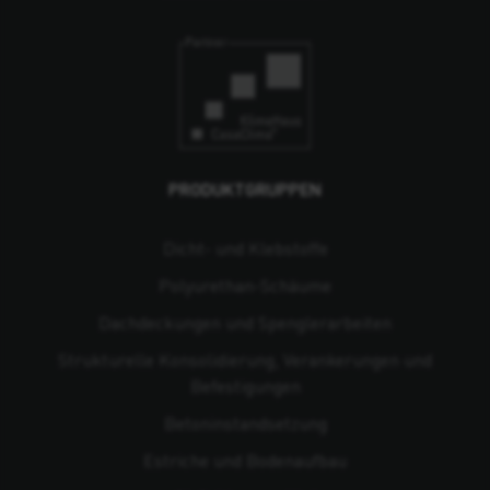
PRODUKTGRUPPEN
Dicht- und Klebstoffe
Polyurethan-Schäume
Dachdeckungen und Spenglerarbeiten
Strukturelle Konsolidierung, Verankerungen und
Befestigungen
Beton­instandsetzung
Estriche und Bodenaufbau