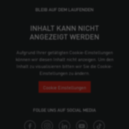
BLEIB AUF DEM LAUFENDEN
INHALT KANN NICHT
ANGEZEIGT WERDEN
Aufgrund Ihrer getätigten Cookie-Einstellungen
können wir diesen Inhalt nicht anzeigen. Um den
Inhalt zu visualisieren bitten wir Sie die Cookie-
Einstellungen zu ändern.
Cookie Einstellungen
FOLGE UNS AUF SOCIAL MEDIA