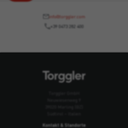
info@torggler.com
+39 0473 282 400
Torggler GmbH
Neuwiesenweg 9
39020 Marling (BZ)
Südtirol – Italien
Kontakt & Standorte