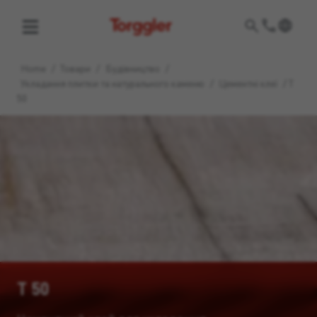
Torggler
Home
/
Товари
/
Будівництво
/
Укладання плитки та натурального каменю
/
Цементні клеї
/
T
50
T 50