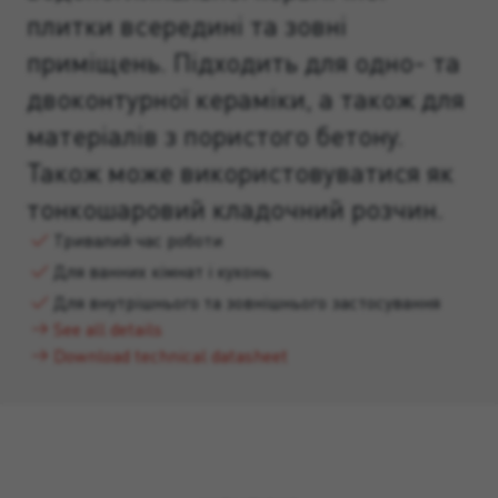
плитки всередині та зовні
приміщень. Підходить для одно- та
двоконтурної кераміки, а також для
матеріалів з пористого бетону.
Також може використовуватися як
тонкошаровий кладочний розчин.
Тривалий час роботи
Для ванних кімнат і кухонь
Для внутрішнього та зовнішнього застосування
See all details
Download technical datasheet