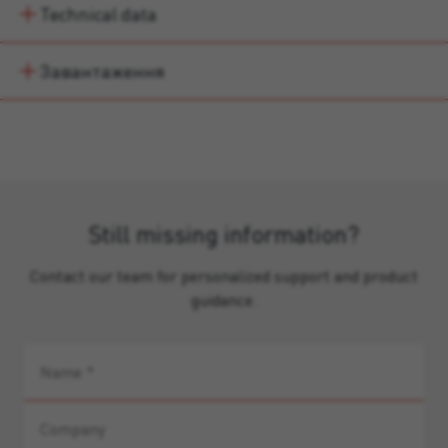
Technical data
Завантаження
Still missing information?
Contact our team for personalized support and product
guidance.