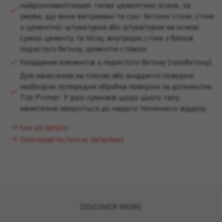
найрізноманітніших типах цементних основ, за
умови, що вони витримані та сухі: бетонні стіни, стіни
з цементної штукатурки або штукатурки на основі
суміші цементу та піску, внутрішні стіни з блоків
пористого бетону, цементні стяжки.
Укладання елементів з пористого бетону (газобетону).
Для нанесення на гіпсові або анідритні поверхні
необхідна попередня обробка поверхні за допомогою
Tile Primer. У разі сумнівів щодо цього типу
нанесення зверніться до нашого технічного відділу.
See all details
Download technical datasheet
DISCOVER MORE