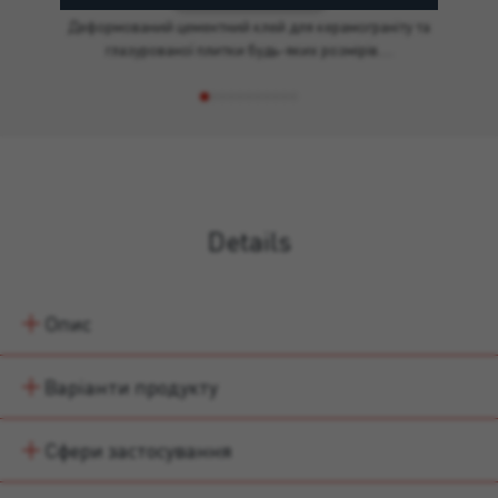
Деформований цементний клей для керамограніту та
глазурованої плитки будь-яких розмірів.…
Details
Опис
Варіанти продукту
Сфери застосування