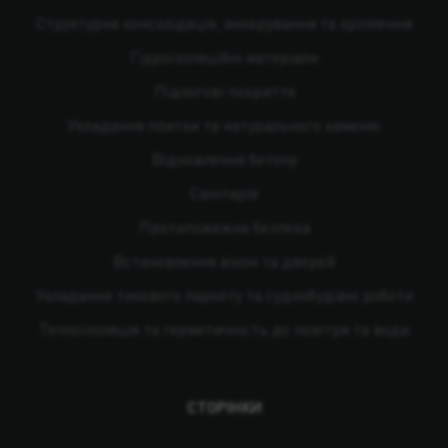
Структурна консолідація, анкерування та кріплення
Гідроізоляційні матеріали
Підлогові покриття
Укладання плитки та натурального каменю
Відновлення бетону
Санітарія
Протипожежна безпека
Встановлення вікон та дверей
Укладання тикового паркету та суднобудівні роботи
Теплоізоляція та герметичність до повітря та води
СТОРІНКИ