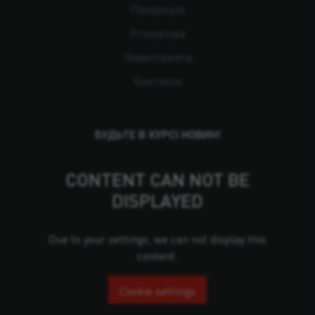
Продукція
Література
Завантажити
Контакти
БУДЬТЕ В КУРСІ НОВИН!
CONTENT CAN NOT BE
DISPLAYED
Due to your settings, we can not display this
content.
Cookie settings