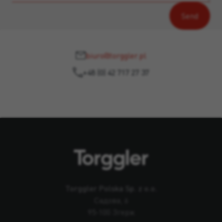
biuro@torggler.pl
+48 (0) 42 717 27 37
Torggler Polska Sp. z o.o.
Садова, 6
95-100 Згерж