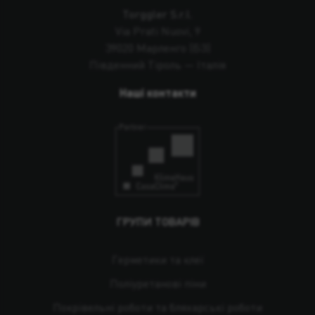
Torggler S.r.l.
Via Prati Nuovi, 9
39020 Марленго (БЗ)
Південний Тіроль — Італія
Наші контакти
ГРУПИ ТОВАРІВ
Герметики та клеї
Поліуретанові піни
Покрівельні роботи та бляхарські роботи