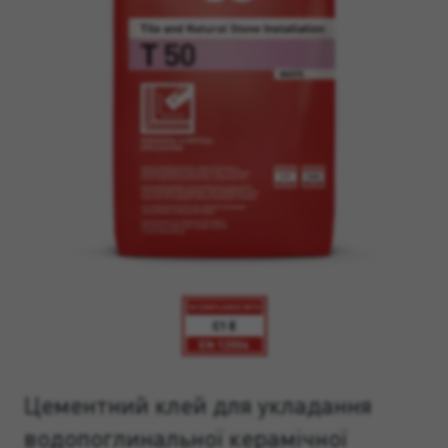
Цементний клей для укладання
водопоглинальної керамічної