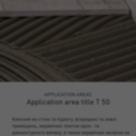
APPLICATION AREAS
Application area title T 50
Клеєння на стіни та підлогу, всередині та зовні
приміщень, керамічної плитки одно- та
двоконтурного випалу, а також керамічної мозаїки на