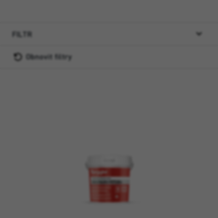
FILTR
Obnovit filtry