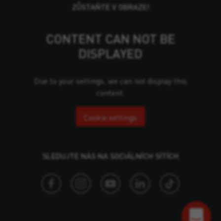
ZŮSTAŇTE V OBRAZE!
CONTENT CAN NOT BE
DISPLAYED
Due to your settings, we can not display this
content.
Cookie settings
SLEDUJTE NÁS NA SOCIÁLNÍCH SÍTÍCH