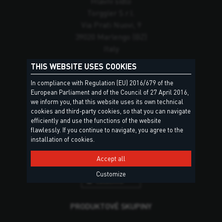
Hlavní sídlo
Torggler S.r.l.
Via Prati Nuovi, 9
39020 Marlengo (BZ)
Italy
THIS WEBSITE USES COOKIES
Distributor
CAPRO spol s.r.o.
In compliance with Regulation (EU) 2016/679 of the
Rudolfovská 103
European Parliament and of the Council of 27 April 2016,
we inform you, that this website uses its own technical
370 01 České Budějovice
cookies and third-party cookies, so that you can navigate
Česká republika
efficiently and use the functions of the website
flawlessly. If you continue to navigate, you agree to the
installation of cookies.
Accept all
Customize
PRODUKTOVÉ SKUPINY