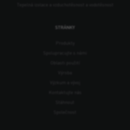
Tepelná izolace a vzduchotěsnost a vodotěsnost
STRÁNKY
Produkty
Spolupracujte s námi
Oblasti použití
Výroba
Výzkum a vývoj
Kontaktujte nás
Stáhnout
Společnost