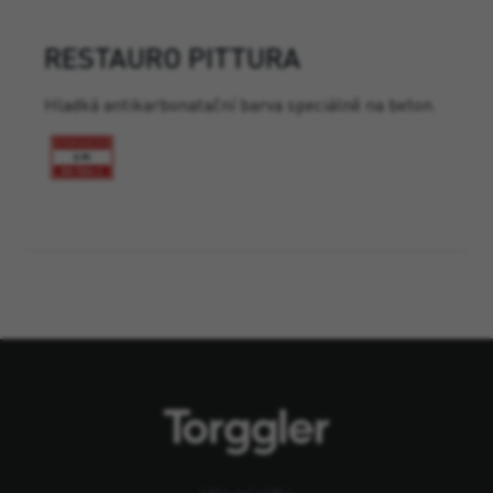
RESTAURO PITTURA
Hladká antikarbonatační barva speciálně na beton.