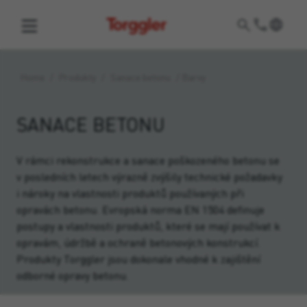
Torggler
Home
/
Produkty
/
Sanace betonu
/
Barvy
SANACE BETONU
V rámci rekonstrukce a sanace poškozeného betonu se
v posledních letech výrazně zvýšily technické požadavky
i nároky na vlastnosti produktů používaných při
opravách betonu. Evropská norma EN 1504 definuje
postupy a vlastnosti produktů, které se mají používat k
opravám, údržbě a ochraně betonových konstrukcí.
Produkty Torggler jsou dokonale vhodné k zajištění
odborné opravy betonu.