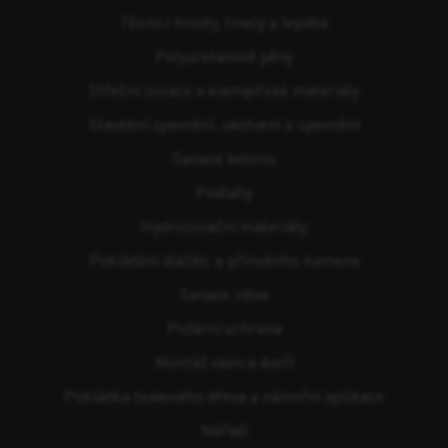
Těsnicí hmoty, tmely a lepidla
Polyuretanové pěny
Střešní izolace a klempířské materiály
Stavební zpevnění, ukotvení a upevnění
Sanace betonu
Podlahy
Hydroizolační materiály
Pokládání dlaždic a přírodního kamene
Sanace zdiva
Požární ochrana
Montáž oken a dveří
Pokládka teakového dřeva a námořní aplikace
Nářadí