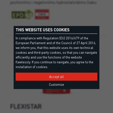
pozitivnímu i negativnímu hydrostatickému tlaku.
THIS WEBSITE USES COOKIES
In compliance with Regulation (EU) 2016/679 of the
European Parliament and of the Council of 27 April 2016,
we inform you, that this website uses its own technical
cookies and third-party cookies, so that you can navigate
efficiently and use the functions of the website
flawlessly. If you continue to navigate, you agree to the
installation of cookies.
Accept all
Customize
FLEXISTAR