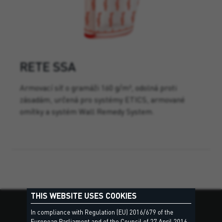
RETE SSA
Armovací síť o gramáži 160 g/m², odolná proti
zásadám, určená pro systémy ETICS, armované
omítky a systém Wall Remedy System.
THIS WEBSITE USES COOKIES
In compliance with Regulation (EU) 2016/679 of the
European Parliament and of the Council of 27 April 2016,