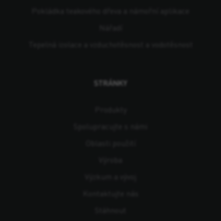
Pokládka teakového dřeva a námořní aplikace
Nářadí
Tepelná izolace a vzduchotěsnost a vodotěsnost
STRÁNKY
Produkty
Spolupracujte s námi
Oblasti použití
Výroba
Výzkum a vývoj
Kontaktujte nás
Stáhnout