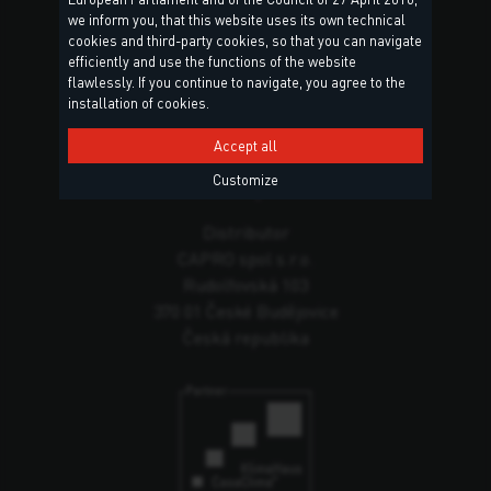
we inform you, that this website uses its own technical
cookies and third-party cookies, so that you can navigate
efficiently and use the functions of the website
Hlavní sídlo
flawlessly. If you continue to navigate, you agree to the
installation of cookies.
Torggler S.r.l.
Via Prati Nuovi, 9
Accept all
39020 Marlengo (BZ)
Customize
Italy
Distributor
CAPRO spol s.r.o.
Rudolfovská 103
370 01 České Budějovice
Česká republika