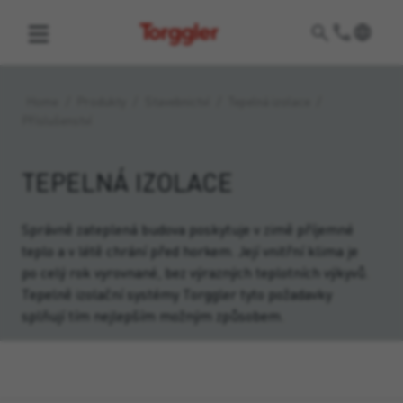
Torggler
Home
/
Produkty
/
Stavebnictví
/
Tepelná izolace
/
Příslušenství
TEPELNÁ IZOLACE
Správně zateplená budova poskytuje v zimě příjemné
teplo a v létě chrání před horkem. Její vnitřní klima je
po celý rok vyrovnané, bez výrazných teplotních výkyvů.
Tepelně izolační systémy Torggler tyto požadavky
splňují tím nejlepším možným způsobem.