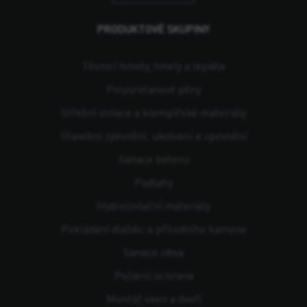
PRODUKTOVÉ SKUPINY
Těsnicí hmoty, tmely a lepidla
Polyuretanové pěny
Střešní izolace a klempířské materiály
Stavební zpevnění, ukotvení a upevnění
Sanace betonu
Podlahy
Hydroizolační materiály
Pokládání dlaždic a přírodního kamene
Sanace zdiva
Požární ochrana
Montáž oken a dveří