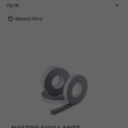
FILTR
Obnovit filtry