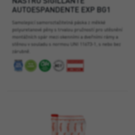
NASTRO SIGILLANTE
AUTOESPANDENTE EXP BG1
Samolepicí samoroztažitelná páska z měkké
polyuretanové pěny s trvalou pružností pro utěsnění
montážních spár mezi okenními a dveřními rámy a
stěnou v souladu s normou UNI 11673-1, s nebo bez
zárubně.