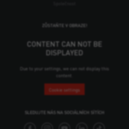
Společnost
ZŮSTAŇTE V OBRAZE!
CONTENT CAN NOT BE
DISPLAYED
Due to your settings, we can not display this
content.
Cookie settings
SLEDUJTE NÁS NA SOCIÁLNÍCH SÍTÍCH