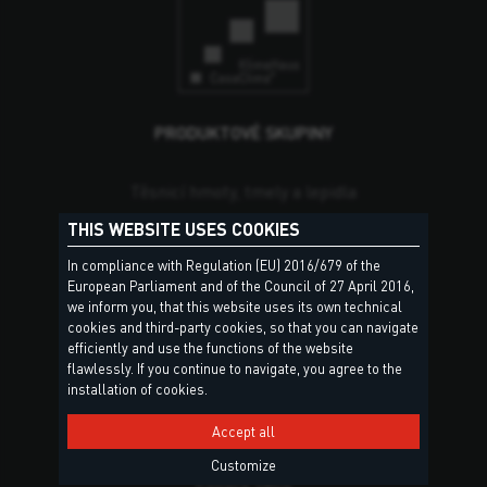
PRODUKTOVÉ SKUPINY
Těsnicí hmoty, tmely a lepidla
Polyuretanové pěny
THIS WEBSITE USES COOKIES
Střešní izolace a klempířské materiály
In compliance with Regulation (EU) 2016/679 of the
European Parliament and of the Council of 27 April 2016,
Stavební zpevnění, ukotvení a upevnění
we inform you, that this website uses its own technical
cookies and third-party cookies, so that you can navigate
Sanace betonu
efficiently and use the functions of the website
flawlessly. If you continue to navigate, you agree to the
Podlahy
installation of cookies.
Hydroizolační materiály
Accept all
Pokládání dlaždic a přírodního kamene
Customize