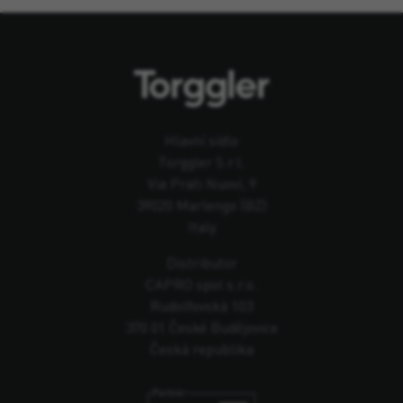
Hlavní sídlo
Torggler S.r.l.
Via Prati Nuovi, 9
39020 Marlengo (BZ)
Italy
Distributor
CAPRO spol s.r.o.
Rudolfovská 103
370 01 České Budějovice
Česká republika