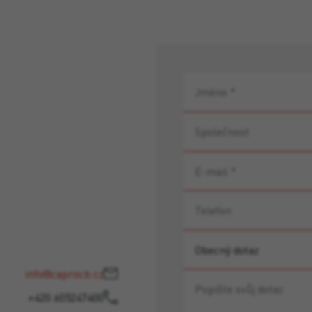
info@caprocb.cz
+420 605247400