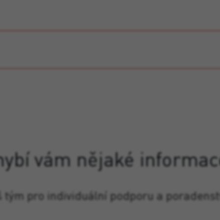
hybí vám nějaké informac
š tým pro individuální podporu a poradenst