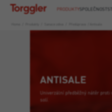
Torggler
PRODUKTY
SPOLEČNOST
S
Home
/
Produkty
/
Sanace zdiva
/
Předúprava
/
Antisale
ANTISALE
Univerzální předběžný nátěr proti
solí.