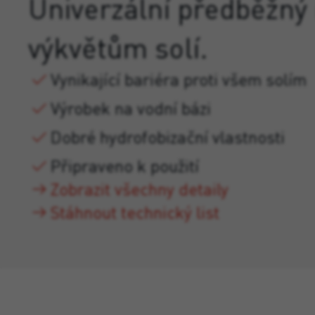
Univerzální předběžný 
výkvětům solí.
Vynikající bariéra proti všem solím
Výrobek na vodní bázi
Dobré hydrofobizační vlastnosti
Připraveno k použití
Zobrazit všechny detaily
Stáhnout technický list