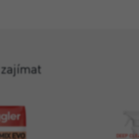
 zajímat
DEEP CL