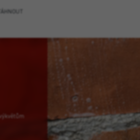
TÁHNOUT
 výkvětům