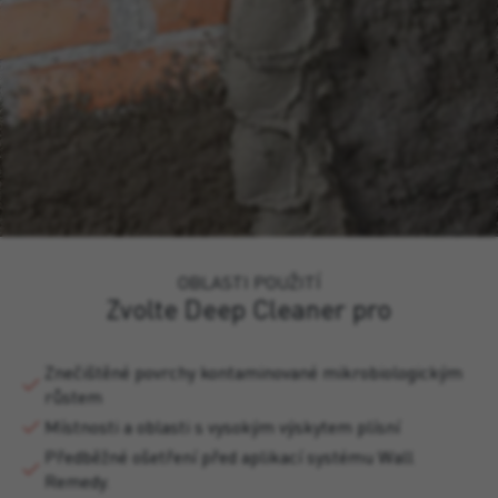
OBLASTI POUŽITÍ
Zvolte Deep Cleaner pro
Znečištěné povrchy kontaminované mikrobiologickým
růstem
Místnosti a oblasti s vysokým výskytem plísní
Předběžné ošetření před aplikací systému Wall
Remedy.