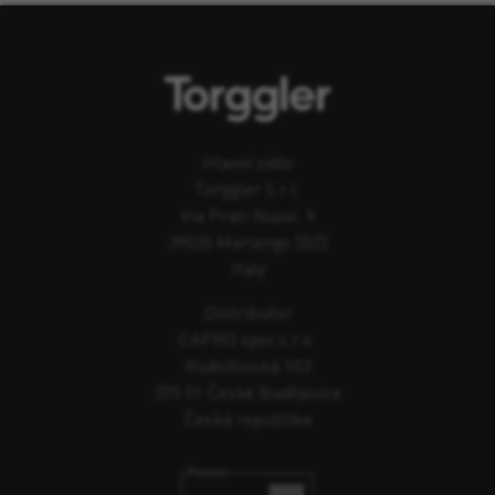
Hlavní sídlo
Torggler S.r.l.
Via Prati Nuovi, 9
39020 Marlengo (BZ)
Italy
Distributor
CAPRO spol s.r.o.
Rudolfovská 103
370 01 České Budějovice
Česká republika