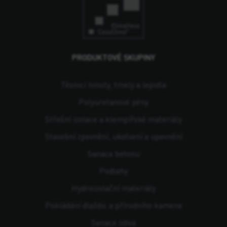
PRODUKTOVÉ SKUPINY
Těsnicí hmoty, tmely a lepidla
Polyuretanové pěny
Střešní izolace a klempířské materiály
Stavební zpevnění, ukotvení a upevnění
Sanace betonu
Podlahy
Hydroizolační materiály
Pokládání dlaždic a přírodního kamene
Sanace zdiva