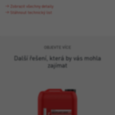
Zobrazit všechny detaily
Stáhnout technický list
OBJEVTE VÍCE
Další řešení, která by vás mohla
zajímat