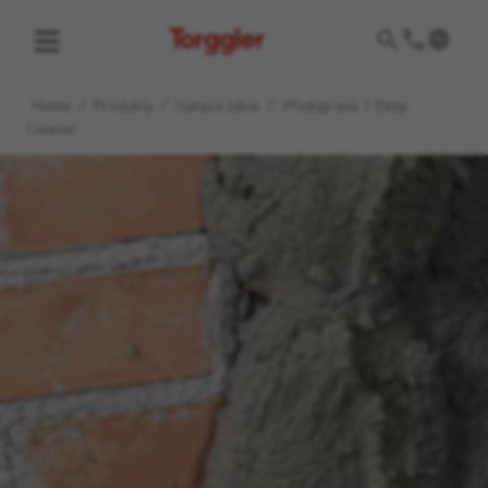
Torggler
Home
/
Produkty
/
Sanace zdiva
/
Předúprava
/
Deep
Cleaner