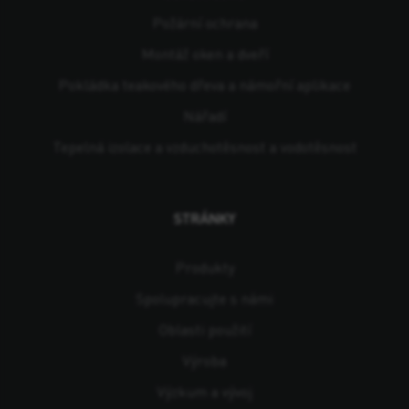
Požární ochrana
Montáž oken a dveří
Pokládka teakového dřeva a námořní aplikace
Nářadí
Tepelná izolace a vzduchotěsnost a vodotěsnost
STRÁNKY
Produkty
Spolupracujte s námi
Oblasti použití
Výroba
Výzkum a vývoj