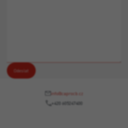
info@caprocb.cz
+420 605247400