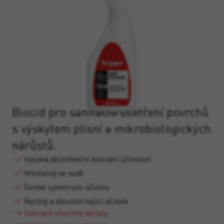
Biocid pro sanitační ošetření povrchů
s výskytem plísní a mikrobiologických
nárůstů.
Vysoká dezinfekční biocidní účinnost
Mísitelný ve vodě
Široké spektrum účinku
Rychlý a dlouhotrvající účinek
Zobrazit všechny detaily