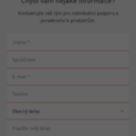
Chybí vám nějaké informace?
Kontaktujte náš tým pro individuální podporu a
poradenství k produktům.