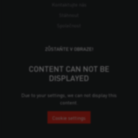
Kontaktujte nás
Stáhnout
Společnost
ZŮSTAŇTE V OBRAZE!
CONTENT CAN NOT BE
DISPLAYED
Due to your settings, we can not display this
content.
Cookie settings