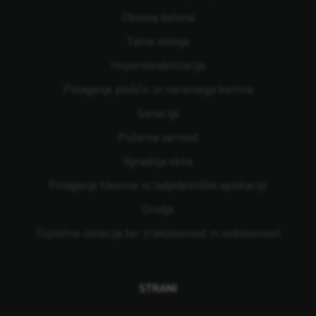
Obnova betona
Talne obloge
Impermeabilizacija
Polaganje ploščic in naravnega kamna
Sanacija
Požarna varnost
Vgradnja okna
Polaganje tikovine in ladjedelniške aplikacije
Orodje
Toplotna izolacija ter zrakotesnost in vodotesnost
STRANI