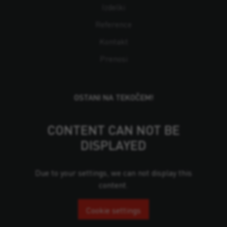
Izdelki
Reference
Kontakt
Prenosi
OSTANI NA TEKOČEM!
CONTENT CAN NOT BE
DISPLAYED
Due to your settings, we can not display this
content.
Cookie settings