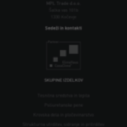
MPL Trade d.o.o.
Šalka vas 101b
1330 Kočevje
Sedeži in kontakti
SKUPINE IZDELKOV
Tesnilna sredstva in lepila
Poliuretanske pene
Krovska dela in pločevinarstvo
Strukturna utrditev, sidranje in pritrditev