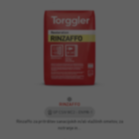
RINZAFFO
GP CSIV WC2 – EN998-1
Rinzaffo za pritrditev sanacijskih in/ali vlažilnih ometov, za
notranje in…