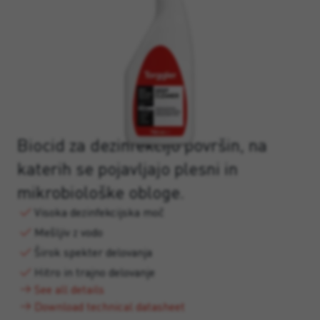
Biocid za dezinfekcijo površin, na
katerih se pojavljajo plesni in
mikrobiološke obloge.
Visoka dezinfekcijska moč
Mešljiv z vodo
Širok spekter delovanja
Hitro in trajno delovanje
See all details
Download technical datasheet