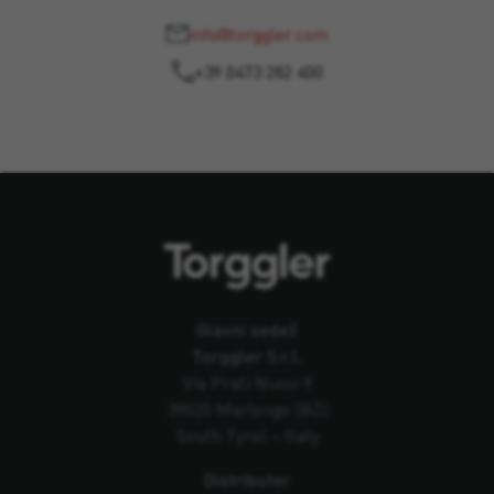
info@torggler.com
+39 0473 282 400
Glavni sedež
Torggler S.r.l.
Via Prati Nuovi 9
39020 Marlengo (BZ)
South Tyrol – Italy
Distributer