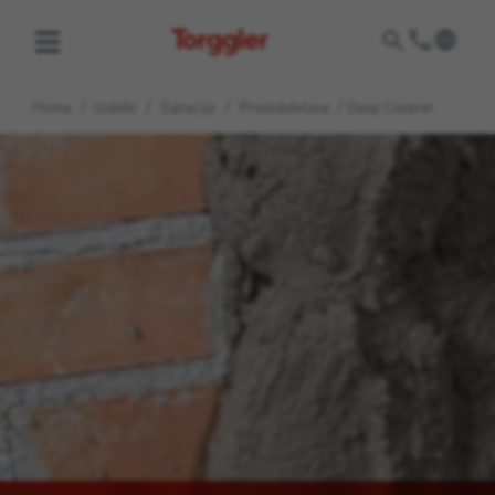
Torggler
Home
/
Izdelki
/
Sanacija
/
Predobdelava
/
Deep Cleaner