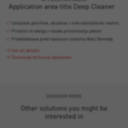
Application area title Deep Cleaner
Umazane površine, okužene z mikrobiološkimi rastmi
Prostori in okolja z visoko prisotnostjo plesni
Predobdelava pred nanosom sistema Wall Remedy
See all details
Download technical datasheet
DISCOVER MORE
Other solutions you might be
interested in