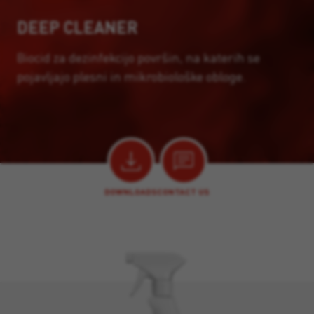
DEEP CLEANER
Biocid za dezinfekcijo površin, na katerih se
pojavljajo plesni in mikrobiološke obloge.
DOWNLOADS
CONTACT US