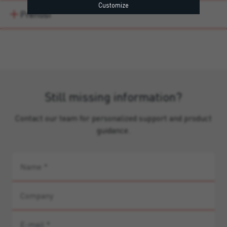
Customize
Prenosi
Still missing information?
Contact our team for personalized support and product
guidance.