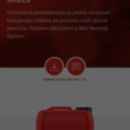
Hidrofobna predobdelava za plošče na osnovi
kalcijevega silikata ali porozne in/ali vpojne
površine. Sestavni del sistema Wall Remedy
System.
DOWNLOADS
CONTACT US