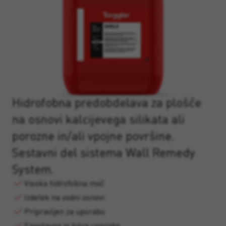
Hidrofobna predobdelava za plošče
na osnovi kalcijevega silikata ali
porozne in/ali vpojne površine.
Sestavni del sistema Wall Remedy
System.
Visoka hidrofobna moč
Izdelek na vodni osnovi
Pripravljen za uporabo
Enostavna in hitra uporaba