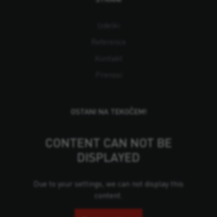
Izdelki
Reference
Kontakt
Prenosi
OSTANI NA TEKOČEM!
CONTENT CAN NOT BE
DISPLAYED
Due to your settings, we can not display this
content.