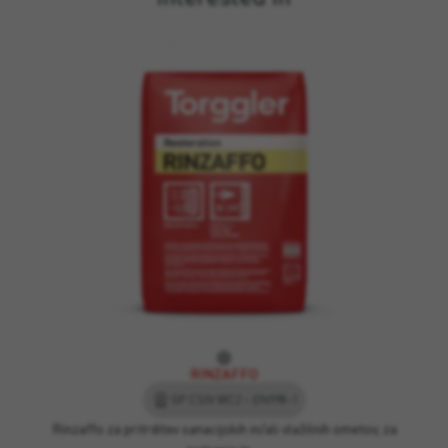
RINZAFFO
GP CSIV WC2 – EN998-1
Rinzaffo za pritrditev sanacijskih in/ali vlažilnih ometov, za