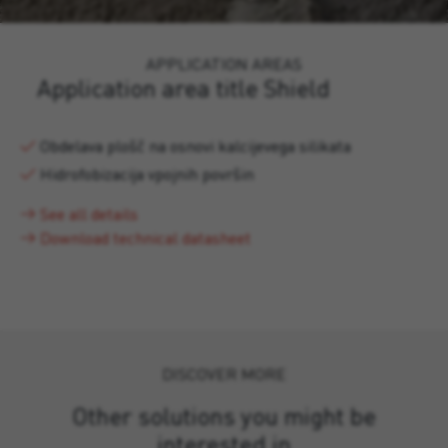
APPLICATION AREAS
Application area title Shield
Obdelava plošč na osnovi kalcijevega silikata
Hidrofobizacija vpojnih površin
See all details
Download technical datasheet
DISCOVER MORE
Other solutions you might be
interested in