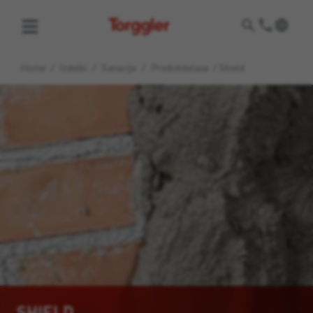
Torggler
Home
/
Izdelki
/
Sanacija
/
Predobdelava
/
Shield
SHIELD