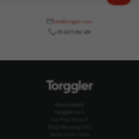
info@torggler.com
+39 0473 282 400
Glavni sedež
Torggler S.r.l.
Via Prati Nuovi 9
39020 Marlengo (BZ)
South Tyrol – Italy