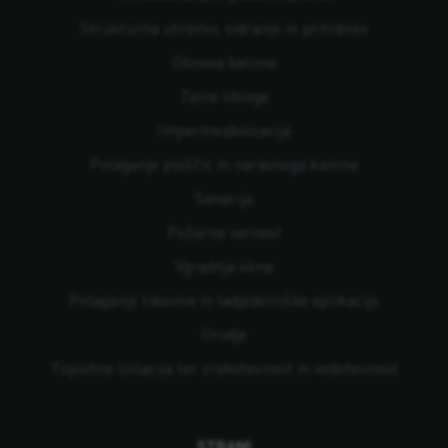
Strukturna utrditev, sidranje in pritrditev
Obnova betona
Talne obloge
Impermeabilizacija
Polaganje ploščic in naravnega kamna
Sanacija
Požarna varnost
Vgradnja okna
Polaganje tikovine in ladjedelniške aplikacije
Orodje
Toplotna izolacija ter zrakotesnost in vodotesnost
STRANI