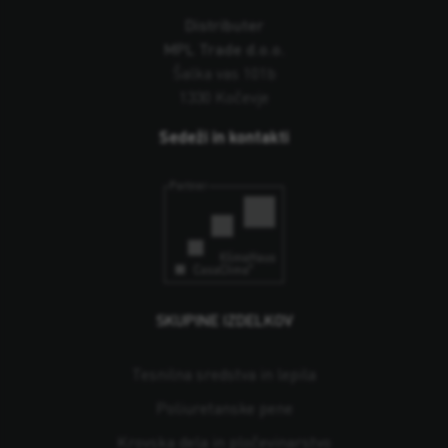
Distributer
MPL Trade d.o.o.
Šalka vas 101b
1330 Kočevje
Sedeži in kontakti
SKUPINE IZDELKOV
Tesnilna sredstva in lepila
Poliuretanske pene
Krovska dela in pločevinarstvo