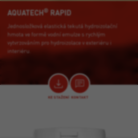
®
AQUATECH
RAPID
Jednosložková elastická tekutá hydroizolační
hmota ve formě vodní emulze s rychlým
vytvrzováním pro hydroizolace v exteriéru i
interiéru.
KE STAŽENÍ
KONTAKT