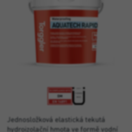
Jednosložková elastická tekutá
hydroizolační hmota ve formě vodní