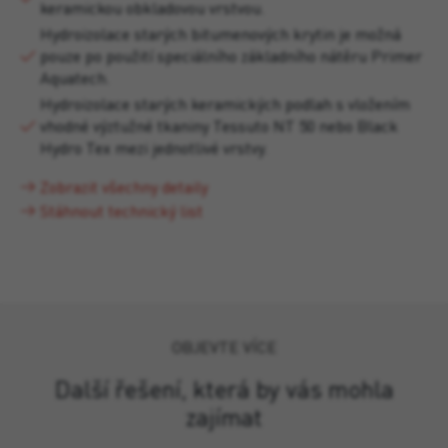
keramickou obkladovou vrstvou.
Hydroizolace starých bitumenových krytin je možná
pouze po použití speciálního základního nátěru Primer
Aquatech.
Hydroizolace starých keramických podlah s vložením
vhodné výztužné tkaniny Tessuto NT 50 nebo Black
Hydro Tex mezi jednotlivé vrstvy.
Zobrazit všechny detaily
Stáhnout technický list
OBJEVTE VÍCE
Další řešení, která by vás mohla
zajímat