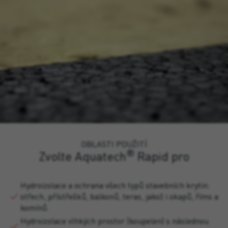
OBLASTI POUŽITÍ
®
Zvolte Aquatech
Rapid pro
Hydroizolace a ochrana všech typů stavebních krytin:
střech, přístřešků, balkonů, teras, jakož i okapů, říms a
komínů.
Hydroizolace vlhkých prostor (koupelen) s následnou