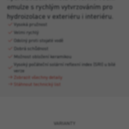
emulze s rychlým vytvrzováním pro
hydroizolace v exteriéru i interiéru.
Vysoká pružnost
Velmi rychlý
Odolný proti stojaté vodě
Dobrá schůdnost
Možnost obložení keramikou
Vysoký počáteční solární reflexní index (SRI) u bílé
verze
Zobrazit všechny detaily
Stáhnout technický list
VARIANTY