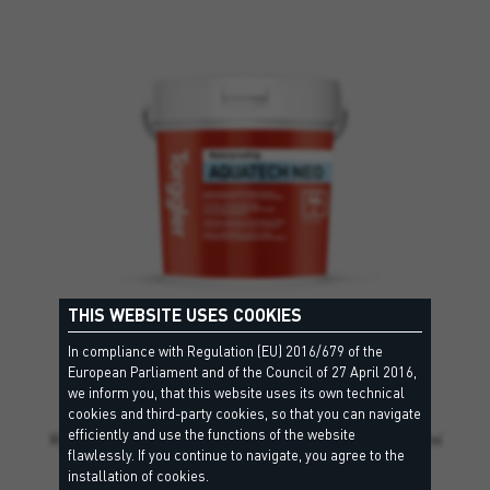
THIS WEBSITE USES COOKIES
In compliance with Regulation (EU) 2016/679 of the
European Parliament and of the Council of 27 April 2016,
AQUATECH NEO
we inform you, that this website uses its own technical
EC1 Plus, DM O1 P – EN 14891
cookies and third-party cookies, so that you can navigate
efficiently and use the functions of the website
Rychleschnoucí, jednosložková, pružná, tekutá hydroizolační
flawlessly. If you continue to navigate, you agree to the
membrána pro vnitřní použití.
installation of cookies.