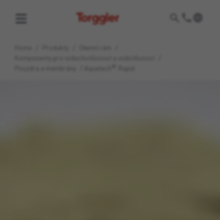
Torggler
Home
/
Produkty
/
Okenní rám
/
Komponenty pro vzduchotěsnost a vodotěsnost
/
®
Pouzdra a membrány
/
Aquatech
Rapid