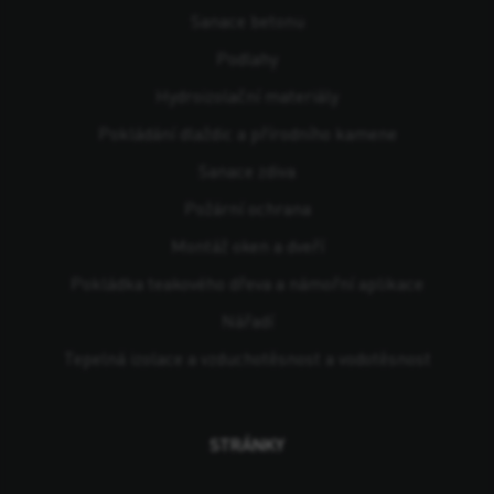
Sanace betonu
Podlahy
Hydroizolační materiály
Pokládání dlaždic a přírodního kamene
Sanace zdiva
Požární ochrana
Montáž oken a dveří
Pokládka teakového dřeva a námořní aplikace
Nářadí
Tepelná izolace a vzduchotěsnost a vodotěsnost
STRÁNKY