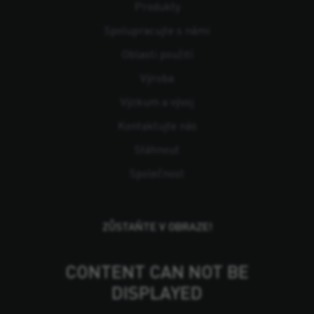
Produkty
Spolupracujte s námi
Oblasti použití
Výroba
Výzkum a vývoj
Kontaktujte nás
Stáhnout
Společnost
ZŮSTAŇTE V OBRAZE!
CONTENT CAN NOT BE
DISPLAYED