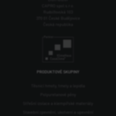
CAPRO spol s.r.o.
Rudolfovská 103
370 01 České Budějovice
Česká republika
PRODUKTOVÉ SKUPINY
Těsnicí hmoty, tmely a lepidla
Polyuretanové pěny
Střešní izolace a klempířské materiály
Stavební zpevnění, ukotvení a upevnění