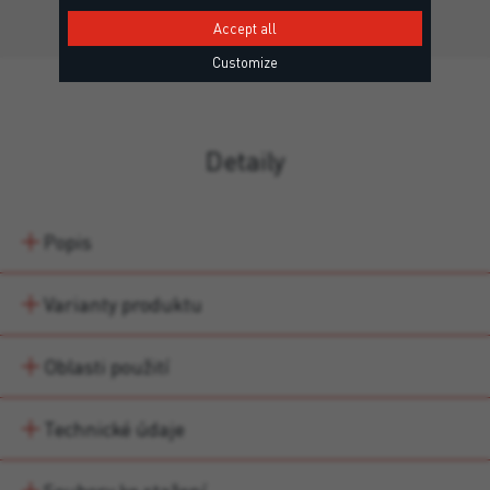
Accept all
Customize
Detaily
Popis
Varianty produktu
Oblasti použití
Technické údaje