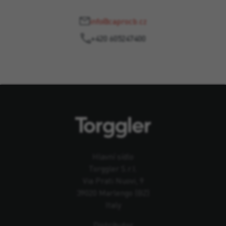
info@caprocb.cz
+420 605247400
Hlavní sídlo
Torggler S.r.l.
Via Prati Nuovi, 9
39020 Marlengo (BZ)
Italy
Distributor