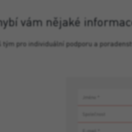
hybí vám nějaké informac
š tým pro individuální podporu a poradenst