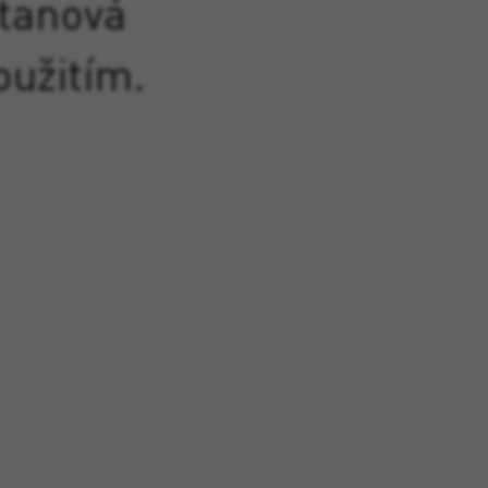
tanová
oužitím.