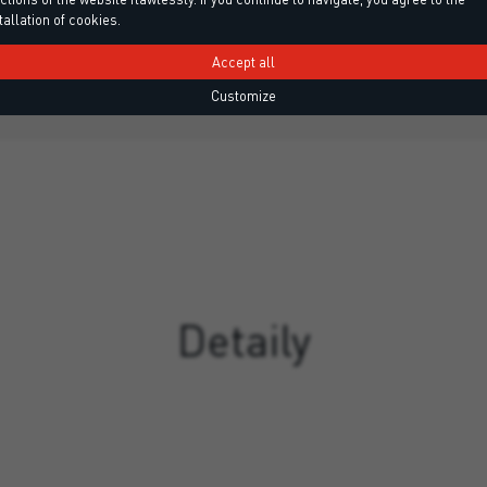
tallation of cookies.
vá pěna pro pokládku tašek a
PU pěna pro celoroční použití p
enáček.
Accept all
Customize
Detaily