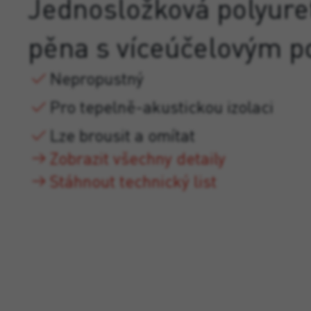
Jednosložková polyure
pěna s víceúčelovým p
Nepropustný
Pro tepelně-akustickou izolaci
Lze brousit a omítat
Zobrazit všechny detaily
Stáhnout technický list