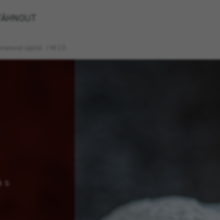
TÁHNOUT
etanové výplně
/
M 2.0
a s