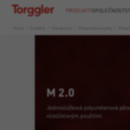
Torggler
PRODUKTY
SPOLEČNOST
S
Home
/
Produkty
/
Stavebnictví
/
Polyuretanové pěny
/
Polyur
M 2.0
Jednosložková polyuretanová pěn
víceúčelovým použitím.