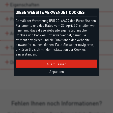
Eigenschaften
DIESE WEBSITE VERWENDET COOKIES
Produktvarianten
Gemäß der Verordnung (EU) 2016/679 des Europäischen
Parlaments und des Rates vom 27. April 2016 teilen wir
Ihnen mit, dass diese Webseite eigene technische
Anwendungsbereiche
Cookies und Cookies Dritter verwendet, damit Sie
effizient navigieren und die Funktionen der Webseite
einwandfrei nutzen können. Falls Sie weiter navigieren,
Technische Daten
erklären Sie sich mit der Installation der Cookies
einverstanden.
Downloads
Alle zulassen
Anpassen
Fehlen Ihnen noch Informationen?