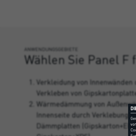
ANWENDUNGSGEBIETE
Wählen Sie Panel F 
Verkleidung von Innenwänden 
Verkleben von Gipskartonplatt
Wärmedämmung von Außenwän
DI
Innenseite durch Verklebung a
Ge
Dämmplatten (Gipskarton+EPS
vom
Coo
Fun