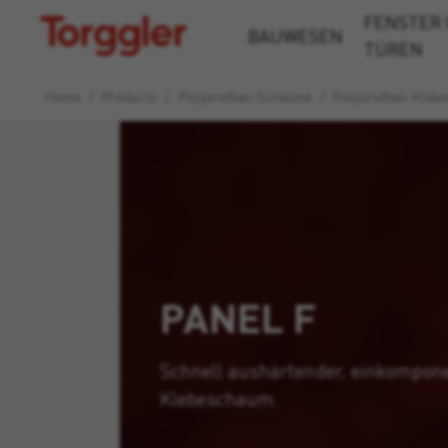
FENSTER
Torggler
BAUWESEN
TÜREN
Home
/
Products
/
Polyurethan-Schäume
/
Polyurethan-Kleb
PANEL F
Schnell aushärtender, einkompon
Klebeschaum.