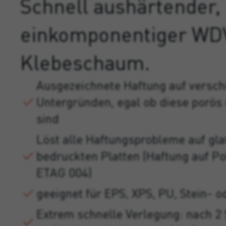
Schnell aushärtender,
einkomponentiger WD
Klebeschaum.
Ausgezeichnete Haftung auf versc
Untergründen, egal ob diese porös 
sind
Löst alle Haftungsprobleme auf gla
bedruckten Platten (Haftung auf P
ETAG 004)
geeignet für EPS, XPS, PU, Stein- o
Extrem schnelle Verlegung: nach 2