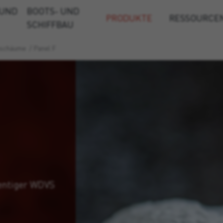
 UND
BOOTS- UND
PRODUKTE
RESSOURCE
SCHIFFBAU
eschäume
/
Panel F
entiger WDVS