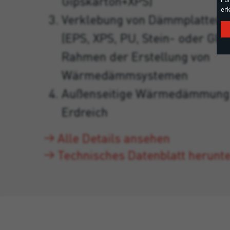
Gipskarton+XPS)
erk
Verklebung von Dämmplatten v
(EPS, XPS, PU, Stein- oder Gla
Rahmen der Erstellung von
Wärmedämmsystemen
Außenseitige Wärmedämmung
Erdreich
Alle Details ansehen
Technisches Datenblatt herunt