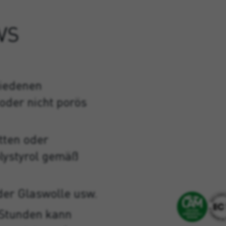
VS
hiedenen
oder nicht porös
tten oder
olystyrol gemäß
der Glaswolle usw.
 Stunden kann