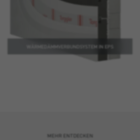
WÄRMEDÄMMVERBUNDSYSTEM IN EPS
MEHR ENTDECKEN