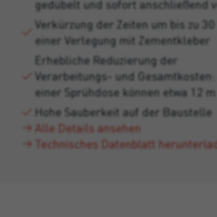
gedübelt und sofort anschließend 
Verkürzung der Zeiten um bis zu 30
einer Verlegung mit Zementkleber
Erhebliche Reduzierung der
Verarbeitungs- und Gesamtkosten:
einer Sprühdose können etwa 12 m
Hohe Sauberkeit auf der Baustelle
Alle Details ansehen
Technisches Datenblatt herunterla