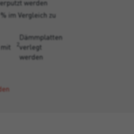
verputzt werden
 % im Vergleich zu
Dämmplatten
2
 mit
verlegt
werden
den