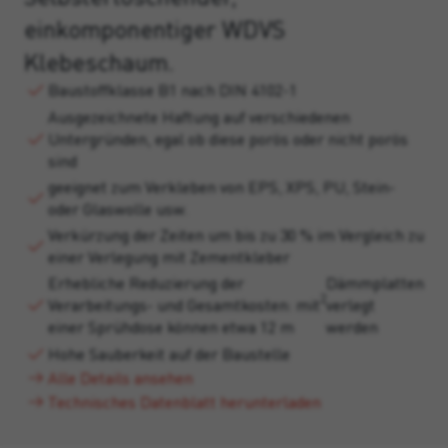
einkomponentiger WDVS
Klebeschaum.
Baustoffklasse B1 nach DIN 4102-1
Ausgezeichnete Haftung auf verschiedenen
Untergründen, egal ob diese porös oder nicht porös
sind
geeignet zum Verkleben von EPS, XPS, PU, Stein-
oder Glaswolle usw.
Verkürzung der Zeiten um bis zu 30 % im Vergleich zu
einer Verlegung mit Zementkleber
Erhebliche Reduzierung der
Dämmplatten
2
Verarbeitungs- und Gesamtkosten: mit
verlegt
einer Sprühdose können etwa 12 m
werden
Hohe Sauberkeit auf der Baustelle
Alle Details ansehen
Technisches Datenblatt herunterladen