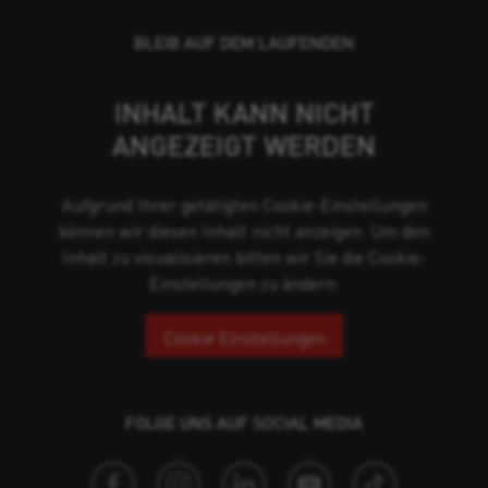
BLEIB AUF DEM LAUFENDEN
INHALT KANN NICHT
ANGEZEIGT WERDEN
Aufgrund Ihrer getätigten Cookie-Einstellungen
können wir diesen Inhalt nicht anzeigen. Um den
Inhalt zu visualisieren bitten wir Sie die Cookie-
Einstellungen zu ändern.
Cookie Einstellungen
FOLGE UNS AUF SOCIAL MEDIA