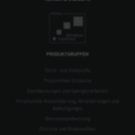
PRODUKTGRUPPEN
Dicht- und Klebstoffe
Polyurethan-Schäume
Dachdeckungen und Spenglerarbeiten
Strukturelle Konsolidierung, Verankerungen und
Befestigungen
Beton­instandsetzung
Estriche und Bodenaufbau