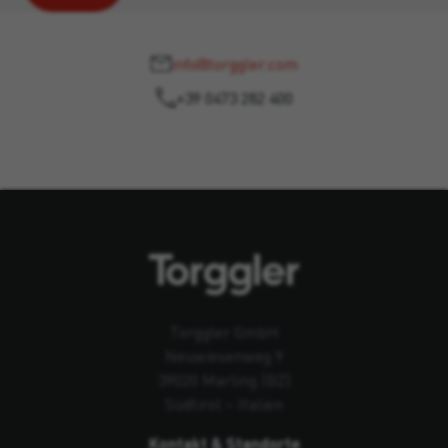
info@torggler.com
+39 0473 282 400
Torggler GmbH
Neuwiesenweg 9
39020 Marling (BZ)
Südtirol – Italien
Kontakt & Standorte