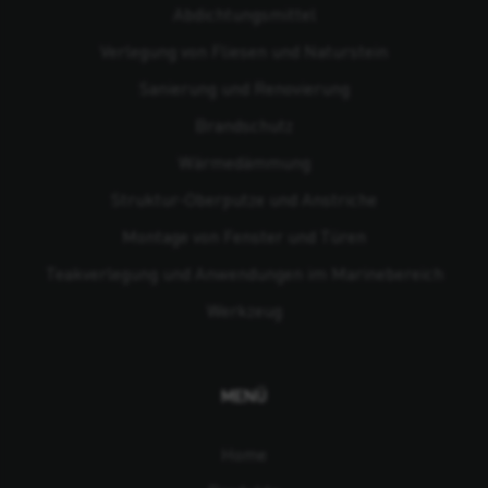
Abdichtungsmittel
Verlegung von Fliesen und Naturstein
Sanierung und Renovierung
Brandschutz
Wärmedämmung
Struktur-Oberputze und Anstriche
Montage von Fenster und Türen
Teakverlegung und Anwendungen im Marinebereich
Werkzeug
MENÜ
Home