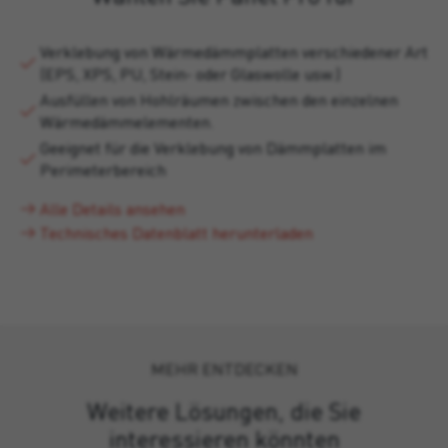
Verklebung von Wärmedämmplatten verschiedener Art
(EPS, XPS, PU, Stein- oder Glaswolle usw.)
Ausfüllen von Hohlräumen zwischen den einzelnen
Wärmedämmelementen.
Geeignet für die Verklebung von Dämmplatten im
Perimeterbereich
Alle Details ansehen
Technisches Datenblatt herunterladen
MEHR ENTDECKEN
Weitere Lösungen, die Sie
interessieren könnten