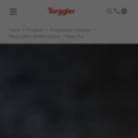
Torggler
Home
/
Products
/
Polyurethan-Schäume
/
Polyurethan-Klebeschäume
/
Panel Pro