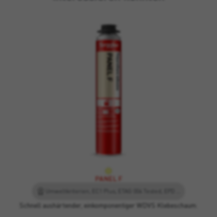
PANEL F
Umweltkriterien, EC1 Plus, ETAG 004 Tested, EPD - Umwelt-Produktdeklaration, Leed
Schnell aushärtender, einkomponentiger WDVS Klebeschaum.