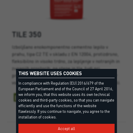
TILE 350
Izboljšano enokomponentno cementno lepilo v
prahu, tipa C2 TE v skladu z EN 12004, protizdrsno,
fleksibilno in visoko trdno, za lepljenje v notranjih in
zunanjih prostorih, na stene in tla, tudi pri
THIS WEBSITE USES COOKIES
prekrivanju porcelanskega in glaziranega gresa ter
vseh vrst keramičnih ploščic. Odporno proti zmrzali.
In compliance with Regulation (EU) 2016/679 of the
European Parliament and of the Council of 27 April 2016,
we inform you, that this website uses its own technical
cookies and third-party cookies, so that you can navigate
efficiently and use the functions of the website
flawlessly. If you continue to navigate, you agree to the
installation of cookies.
Accept all