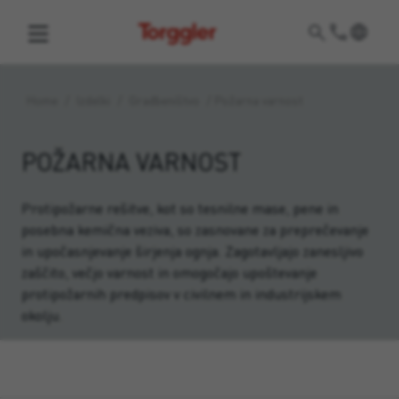
Torggler
Home
/
Izdelki
/
Gradbeništvo
/
Požarna varnost
POŽARNA VARNOST
Protipožarne rešitve, kot so tesnilne mase, pene in
posebna kemična veziva, so zasnovane za preprečevanje
in upočasnjevanje širjenja ognja. Zagotavljajo zanesljivo
zaščito, večjo varnost in omogočajo upoštevanje
protipožarnih predpisov v civilnem in industrijskem
okolju.