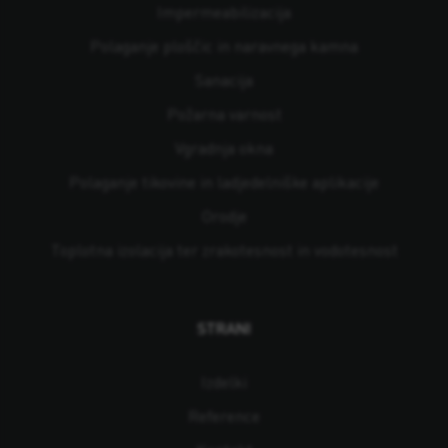
Impermeabilizacija
Polaganje ploščic in naravnega kamna
Sanacija
Požarna varnost
Vgradnja okna
Polaganje tikovine in ladjedelniške aplikacije
Orodje
Toplotna izolacija ter zrakotesnost in vodotesnost
STRANI
Izdelki
Reference