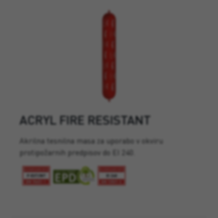
ACRYL FIRE RESISTANT
Akrilna tesnilna masa za uporabo v okviru
protipožarnih predpisov do EI 240.