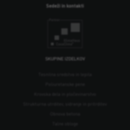
Sedeži in kontakti
SKUPINE IZDELKOV
Tesnilna sredstva in lepila
Poliuretanske pene
Krovska dela in pločevinarstvo
Strukturna utrditev, sidranje in pritrditev
Obnova betona
Talne obloge