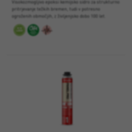
Visokozmogljivo epoksi kemijsko sidro za strukturno
pritrjevanje težkih bremen, tudi v potresno
ogroženih območjih, z življenjsko dobo 100 let.