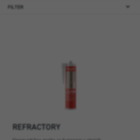
FILTER
REFRACTORY
Ognjevzdržna malta za fugiranje v okoljih,