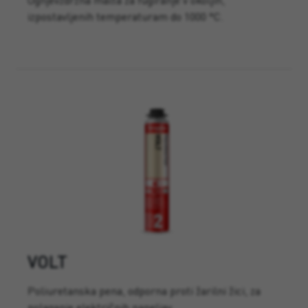
izpostavljenih temperaturam do 1000 °C.
VOLT
Poliuretanska pena, odporna proti žarilni žici, za
polaganje električnih napeljav.