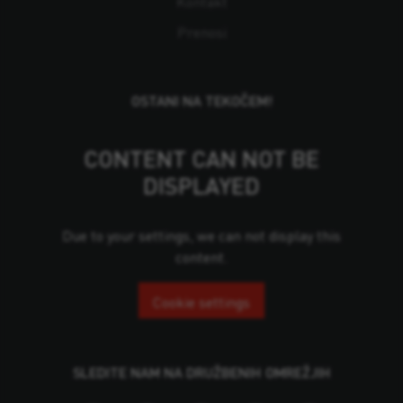
Kontakt
Prenosi
OSTANI NA TEKOČEM!
CONTENT CAN NOT BE
DISPLAYED
Due to your settings, we can not display this
content.
Cookie settings
SLEDITE NAM NA DRUŽBENIH OMREŽJIH