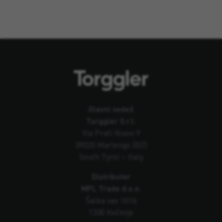
Glavni sedež
Torggler S.r.l.
Via Prati Nuovi 9
39020 Marlengo (BZ)
South Tyrol – Italy
Distributer
MPL Trade d.o.o.
Šalka vas 101b
1330 Kočevje