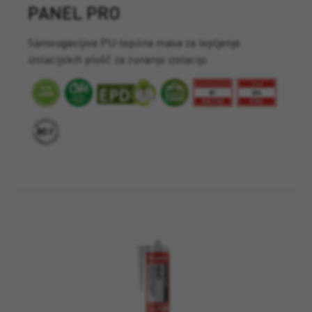
PANEL PRO
Samougasljiva PU-lepilna masa za lepljenje
izolacijskih plošč za zunanjo izolacijo.