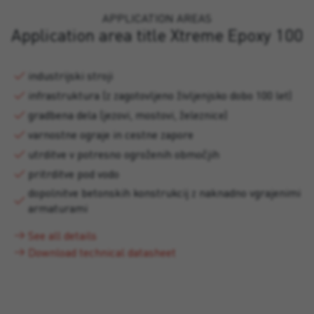
APPLICATION AREAS
Application area title Xtreme Epoxy 100
industrijski stroji
infrastruktura (z zagotovljeno življenjsko dobo 100 let)
gradbena dela (jezovi, mostovi, železnice)
varnostne ograje in cestne zapore
utrditve v potresno ogroženih območjih
pritrditve pod vodo
dopolnitve betonskih konstrukcij z naknadno vgrajenimi
armaturami
See all details
Download technical datasheet