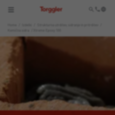
Torggler
Home
/
Izdelki
/
Strukturna utrditev, sidranje in pritrditev
/
Kemična sidra
/
Xtreme Epoxy 100