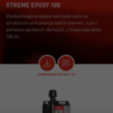
XTREME EPOXY 100
Visokozmogljivo epoksi kemijsko sidro za
strukturno pritrjevanje težkih bremen, tudi v
potresno ogroženih območjih, z življenjsko dobo
100 let.
DOWNLOADS
CONTACT US