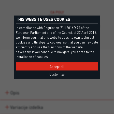
CA POLY
THIS WEBSITE USES COOKIES
EOTA, A+
Dvokomponentno kemično sidro na osnovi poliestra brez
In compliance with Regulation (EU) 2016/679 of the
stirena za splošno…
European Parliament and of the Council of 27 April 2016,
we inform you, that this website uses its own technical
cookies and third-party cookies, so that you can navigate
efficiently and use the functions of the website
flawlessly. If you continue to navigate, you agree to the
installation of cookies.
Accept all
Details
Customize
Opis
Variacije izdelka