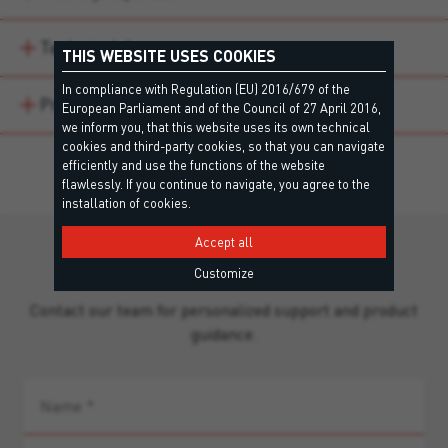
Technical data
THIS WEBSITE USES COOKIES
In compliance with Regulation (EU) 2016/679 of the
Prenosi
European Parliament and of the Council of 27 April 2016,
we inform you, that this website uses its own technical
cookies and third-party cookies, so that you can navigate
efficiently and use the functions of the website
flawlessly. If you continue to navigate, you agree to the
installation of cookies.
Accept all
Still missing information?
Customize
Contact our team for personalized support and product
guidance.