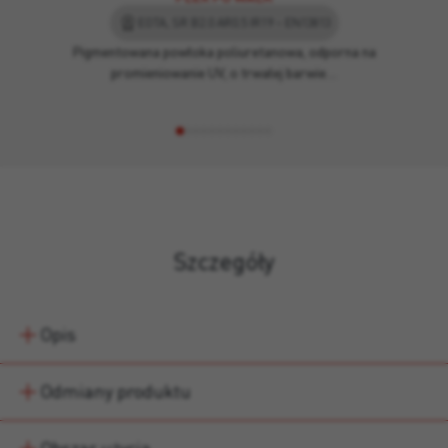
EOTA, SR B2.0 AR0.5 IR19 – EN13813
Pigmentowana powłoka poliuretanowa, odporna na
promieniowanie UV, o trwałej barwie…
Szczegóły
Opis
Odmiany produktu