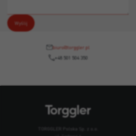
biuro@torggler.pl
+48 501 504 350
TORGGLER Polska Sp. z o.o.
ul. Sadowa 6