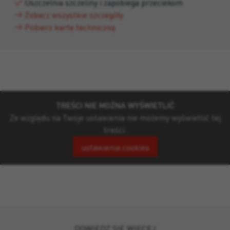
Uszczelnia szczeliny i zapobiega przeciekom
Zobacz wszystkie szczegóły
Pobierz kartę techniczną
TREŚCI NIE MOŻNA WYŚWIETLIĆ
Ze względu na Twoje ustawienia nie możemy wyświetlić tej
treści.
ustawienia cookies
DOWIEDZ SIĘ WIĘCEJ