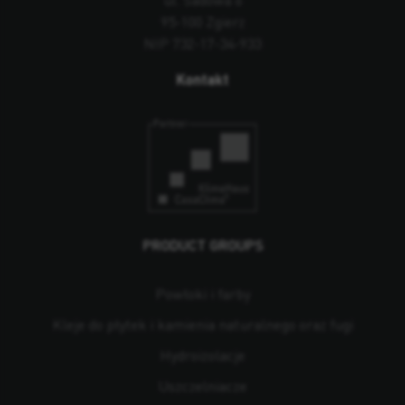
95-100 Zgierz
NIP 732-17-34-933
Kontakt
PRODUCT GROUPS
Powłoki i farby
Kleje do płytek i kamienia naturalnego oraz fugi
Hydroizolacje
Uszczelniacze