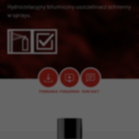
Hydroizolacyjny bitumiczny uszczelniacz ochronny
w sprayu.
POBRANIA
PORADNIKI
KONTAKT