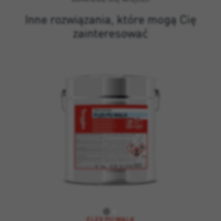
Inne rozwiązania, które mogą Cię
zainteresować
FLEX PU WALK