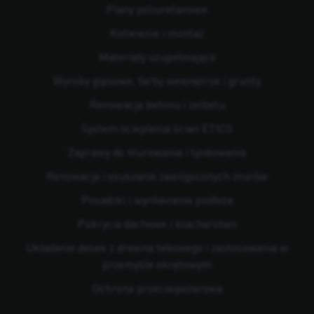
Piany poliuretanowe
Kotwienie i montaż
Materiały uzupełniające
Wyroby gipsowe, farby wewnętrze i grunty
Renowacja betonu i żelbetu
System ocieplenia ścian ETICS
Zaprawy do murowania i tynkowania
Renowacja i osuszanie zawilgoconych murów
Posadzki i wyrównanie podłoża
Pokrycia dachowe i blacharstwo
Układanie desek z drewna tekowego i zastosowania w
przemyśle okrętowym
Ochrona przeciwpożarowa