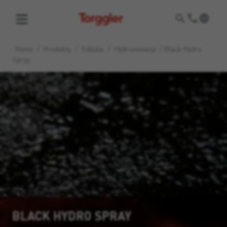
Torggler
Home
/
Produkty
/
Edilizia
/
Hydroizolacje
/
Black Hydro
Spray
BLACK HYDRO SPRAY