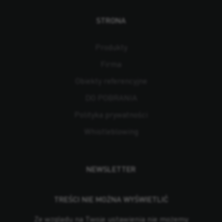
STRONA
Produkty
Firma
Obiekty referencyjne
DO POBRANIA
Polityka prywatności
Whistleblowing
NEWSLETTER
TREŚCI NIE MOŻNA WYŚWIETLIĆ
Ze względu na Twoje ustawienia nie możemy