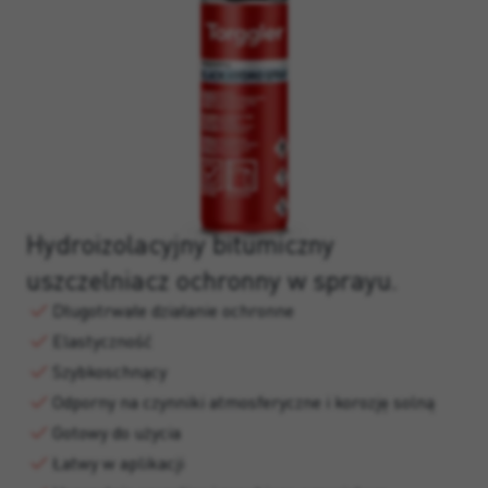
Hydroizolacyjny bitumiczny
uszczelniacz ochronny w sprayu.
Długotrwałe działanie ochronne
Elastyczność
Szybkoschnący
Odporny na czynniki atmosferyczne i korozję solną
Gotowy do użycia
Łatwy w aplikacji