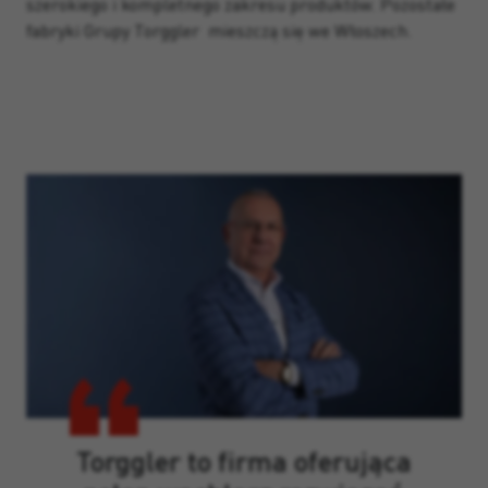
szerokiego i kompletnego zakresu produktów. Pozostałe
fabryki Grupy Torggler mieszczą się we Włoszech.
Torggler to firma oferująca