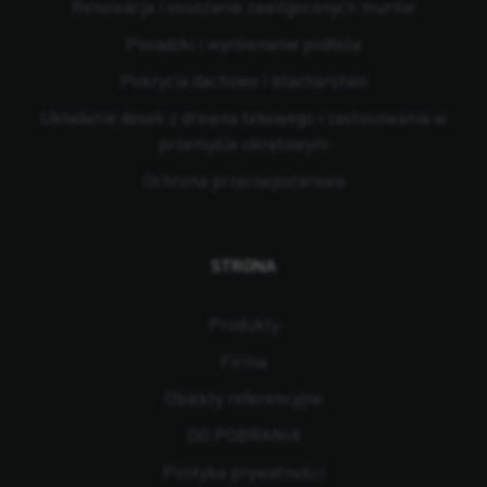
Renowacja i osuszanie zawilgoconych murów
Posadzki i wyrównanie podłoża
Pokrycia dachowe i blacharstwo
Układanie desek z drewna tekowego i zastosowania w
przemyśle okrętowym
Ochrona przeciwpożarowa
STRONA
Produkty
Firma
Obiekty referencyjne
DO POBRANIA
Polityka prywatności