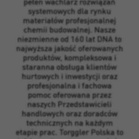
pełen wachlarz rozwiązań
systemowych dla rynku
materiałów profesjonalnej
chemii budowalnej. Nasze
niezmienne od 160 lat DNA to
najwyższa jakość oferowanych
produktów, kompleksowa i
staranna obsługa klientów
hurtowych i inwestycji oraz
profesjonalna i fachowa
pomoc oferowana przez
naszych Przedstawicieli
handlowych oraz doradców
technicznych na każdym
etapie prac. Torggler Polska to