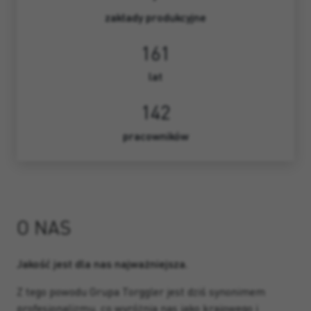
zakłady produkcyjne
161
lat
142
pracowników
O NAS
Jakość jest dla nas najważniejsza.
Z tego powodu Grupa Torggler jest dziś synonimem
profesjonalizmu, co wyróżnia nas jako krajowego i