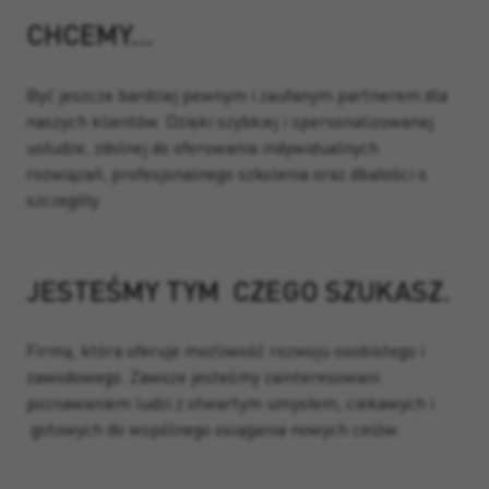
CHCEMY…
Być jeszcze bardziej pewnym i zaufanym partnerem dla
naszych klientów. Dzięki szybkiej i spersonalizowanej
usłudze, zdolnej do oferowania indywidualnych
rozwiązań, profesjonalnego szkolenia oraz dbałości o
szczegóły.
JESTEŚMY TYM CZEGO SZUKASZ.
Firmą, która oferuje możliwość rozwoju osobistego i
zawodowego. Zawsze jesteśmy zainteresowani
poznawaniem ludzi z otwartym umysłem, ciekawych i
gotowych do wspólnego osiągania nowych celów.