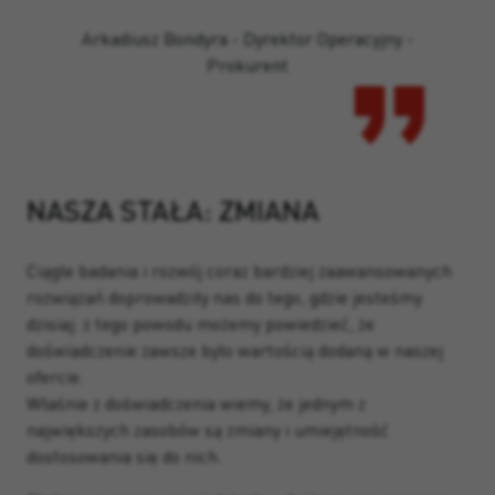
Arkadiusz Bondyra - Dyrektor Operacyjny -
Prokurent
NASZA STAŁA: ZMIANA
Ciągłe badania i rozwój coraz bardziej zaawansowanych
rozwiązań doprowadziły nas do tego, gdzie jesteśmy
dzisiaj: z tego powodu możemy powiedzieć, że
doświadczenie zawsze było wartością dodaną w naszej
ofercie.
Właśnie z doświadczenia wiemy, że jednym z
największych zasobów są zmiany i umiejętność
dostosowania się do nich.