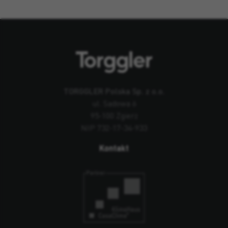
TORGGLER Polska Sp. z o.o.
ul. Sadowa 6
95-100 Zgierz
NIP 732-17-34-933
Kontakt