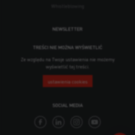
Whistleblowing
NEWSLETTER
TREŚCI NIE MOŻNA WYŚWIETLIĆ
Ze względu na Twoje ustawienia nie możemy
wyświetlić tej treści.
ustawienia cookies
SOCIAL MEDIA