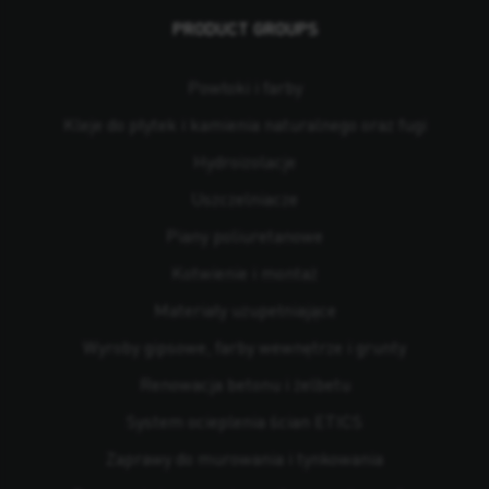
PRODUCT GROUPS
Powłoki i farby
Kleje do płytek i kamienia naturalnego oraz fugi
Hydroizolacje
Uszczelniacze
Piany poliuretanowe
Kotwienie i montaż
Materiały uzupełniające
Wyroby gipsowe, farby wewnętrze i grunty
Renowacja betonu i żelbetu
System ocieplenia ścian ETICS
Zaprawy do murowania i tynkowania