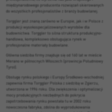
międzynarodowego producenta rozwiązań skierowanych
do wszystkich profesjonalistów z branży budowlanej.
Torggler jest znaną zarówno w Europie, jak i w Polsce z
produkcji wysokospecjalizowanych wyrobów dla
budownictwa. Torggler to silna struktura produkcyjno-
handlowa, kompleksowo obsługująca rynek w
profesjonalne materiały budowlane.
Główna siedziba firmy znajduje się od 160 lat w mieście
Merano w północnych Włoszech (prowincja Południowy
Tyrol).
Obsługę rynku polskiego i Europy Środkowo-wschodniej
zapewnia firma Torggler Polska z siedzibą w Zgierzu,
utworzona w 1996 roku. Dla zwiększenia i optymalizacji
mocy produkcyjnych niezbędnych do pokrycia
zapotrzebowania rynku powstała tu w 2002 roku
nowoczesna fabryka, zdolna do wyprodukowania