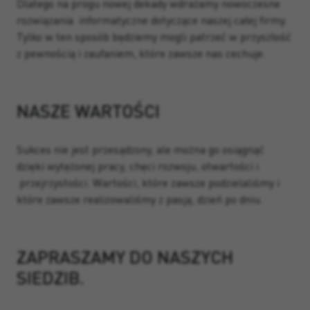
Dlatego na progu nowej dekady wdrażamy nowoczesne
rozwiązania informatyczne dotyczące naszej całej firmy.
Tylko w ten sposób będziemy mogli patrzeć w przyszłość
z pewnością i zaufaniem, które zawsze nas cechuje.
NASZE WARTOŚCI
Sukces nie jest przesądzony, ale można go osiągnąć
dzięki wytężonej pracy, chęci rozwoju, otwartości i
przejrzystości. Wartości, które zawsze podzielaliśmy i
które zawsze realizowaliśmy z pasją, dzień po dniu.
ZAPRASZAMY DO NASZYCH
SIEDZIB.