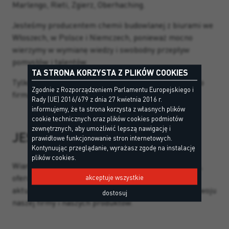
Marlengo, Rieti, Zgierz, Oberhaching.
Jesteśmy producentem chemii budowlanej z biurami we
Włoszech, w Polsce i Niemczech, ponieważ mocno
wierzymy w wymianę wiedzy i swobodny przepływ
pomysłów i talentów.
TA STRONA KORZYSTA Z PLIKÓW COOKIES
Tylko dzięki temu możemy naprawdę rozwijać się jako
Zgodnie z Rozporządzeniem Parlamentu Europejskiego i
firma i ludzie.
Rady (UE) 2016/679 z dnia 27 kwietnia 2016 r.
informujemy, że ta strona korzysta z własnych plików
cookie technicznych oraz plików cookies podmiotów
zewnętrznych, aby umożliwić lepszą nawigację i
JESTEŚMY…
prawidłowe funkcjonowanie stron internetowych.
Kontynuując przeglądanie, wyrażasz zgodę na instalację
plików cookies.
Wiarygodnym partnerem, z ambicją ciągłego rozwoju,
oferującym rynkowe rozwiązania dostosowane do
akceptuje wszystkie
aktualnych potrzeb. Zawsze z myślą o przyszłym rozwoju
dostosuj
naszej firmy i naszych produktów.