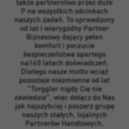
także partnerstwo przez duże
P na wszystkich odcinkach
naszych zadań. To sprawdzony
od lat i wiarygodny Partner
Biznesowy dający pełen
komfort i poczucie
bezpieczeństwa opartego
na160 latach doświadczeń.
Dlatego nasze motto wciąż
pozostaje niezmienne od lat
"Torggler nigdy Cię nie
zawiedzie", więc dołącz do Nas
jak najszybciej i poszerz grupę
naszych stałych, lojalnych
Partnerów Handlowych.