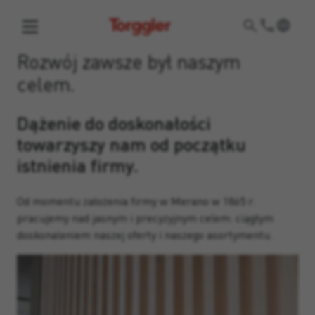
Torggler
Rozwój zawsze był naszym
celem.
Dążenie do doskonałości
towarzyszy nam od początku
istnienia firmy.
Od momentu założenia firmy w Merano w 1865 r.
pracujemy nad jasnym i precyzyjnym celem: ciągłym
doskonaleniem naszej oferty i naszego asortymentu.