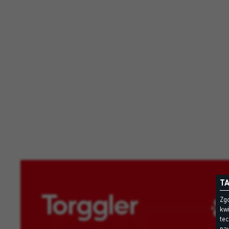
TA
Zgo
kwi
te
naw