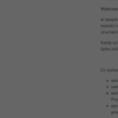
Wykonaw
w związk
nowości 
uruchami
Każdy uc
tynku si
Co zyska
odz
sia
kar
Pr
spr
pro