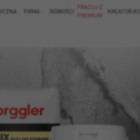
PRACUJ Z
NICZNA
FIRMA
NOWOŚCI
KREATOR K
PREMIUM