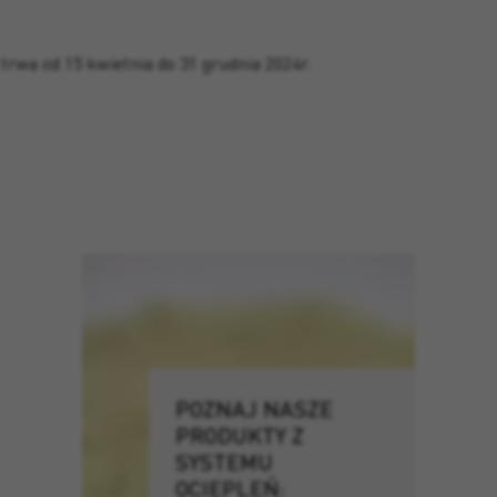
rwa od 15 kwietnia do 31 grudnia 2024r.
POZNAJ NASZE
PRODUKTY Z
SYSTEMU
OCIEPLEŃ: