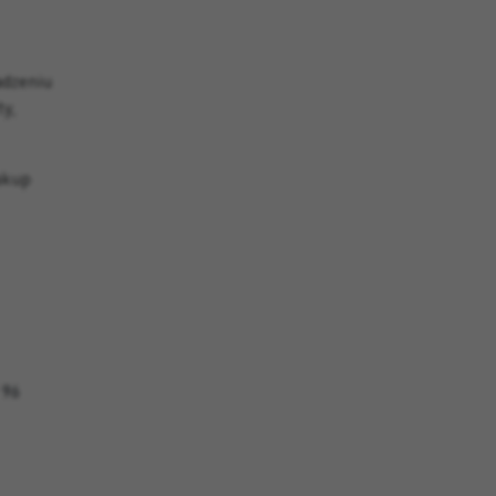
adzeniu
y,
akup
 96