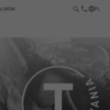
PL
OLORÓW