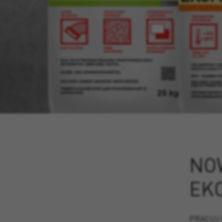
NO
EK
PRACUJ