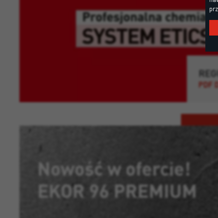
prz
REG
PDF 