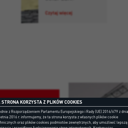
Czytaj więcej
 STRONA KORZYSTA Z PLIKÓW COOKIES
dnie z Rozporządzeniem Parlamentu Europejskiego i Rady (UE) 2016/679 z dni
etnia 2016 r. informujemy, że ta strona korzysta z własnych plików cookie
chnicznych oraz plików cookies podmiotów zewnętrznych, aby umożliwić lepszą
igację i prawidłowe funkcjonowanie stron internetowych. Kontynuując