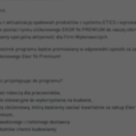
co,
u z aktualizacją opakowań produktów z systemu ETICS i wprow
w postaci tynku silikonowego EKOR 96 PREMIUM do naszej ofert
amy specjalną aktywność dla Firm Wykonawczych.
zestnik programu będzie premiowany w odpowiedni sposób za z
likonowego Ekor 96 Premium!
sz przystępując do programu?
ież roboczą dla pracowników,
tki elewacyjne do wykorzystania na budowie,
tę zbliżeniową, którą będziemy zasilać kwartalnie za zakup Ekor
emium,
awdzonego i rzetelnego dostawcę
duktów chemii budowlanej