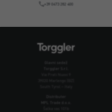
+39 0473 282 400
Glavni sedež
Torggler S.r.l.
Via Prati Nuovi 9
39020 Marlengo (BZ)
South Tyrol – Italy
Distributer
MPL Trade d.o.o.
Šalka vas 101b