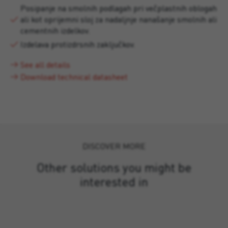
Posipanje na smolnih podlagah pri večplastnih oblogah
ali kot oprijemni sloj za nadaljnje nanašanje smolnih ali
cementnih izdelkov.
Izdelava protizdrsnih zaključkov.
See all details
Download technical datasheet
DISCOVER MORE
Other solutions you might be
interested in