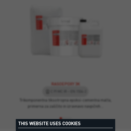
RASOEPOXY 3K
C PI MC IR – EN 1504-2
Trikomponentna tiksotropna epoksi-cementna malta,
primerna za zaščito in izravnavo navpičnih…
THIS WEBSITE USES COOKIES