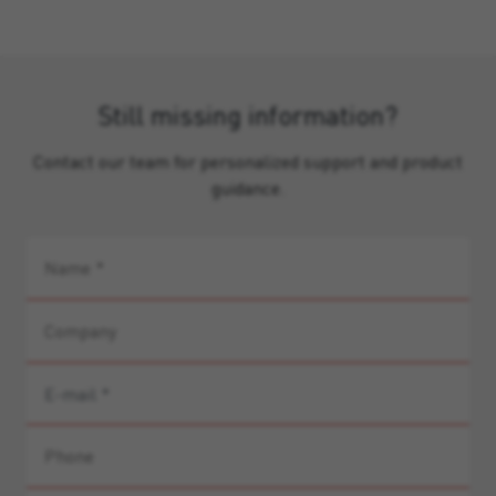
Still missing information?
Contact our team for personalized support and product
guidance.