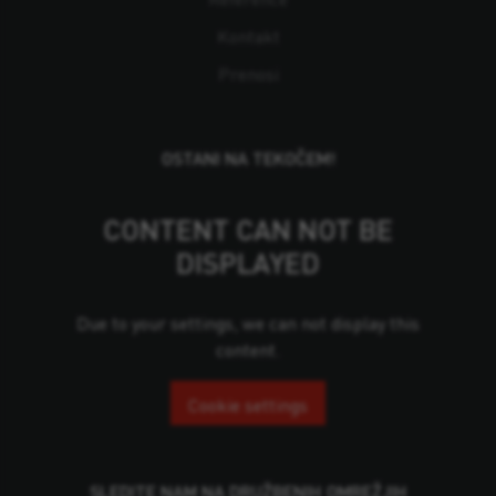
Kontakt
Prenosi
OSTANI NA TEKOČEM!
CONTENT CAN NOT BE
DISPLAYED
Due to your settings, we can not display this
content.
Cookie settings
SLEDITE NAM NA DRUŽBENIH OMREŽJIH