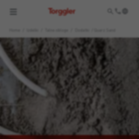
Torggler
Home
/
Izdelki
/
Talne obloge
/
Dodatki
/
Quarz Sand