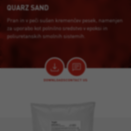
QUARZ SAND
Pran in v peči sušen kremenčev pesek, namenjen
za uporabo kot polnilno sredstvo v epoksi in
poliuretanskih smolnih sistemih.
DOWNLOADS
CONTACT US