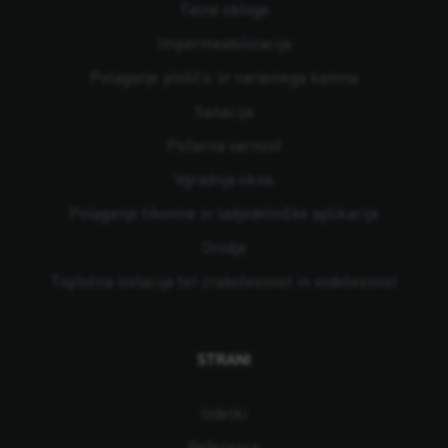
Talne obloge
Impermeabilizacija
Polaganje ploščic in naravnega kamna
Sanacija
Požarna varnost
Vgradnja okna
Polaganje tikovine in ladjedelniške aplikacije
Orodje
Toplotna izolacija ter zrakotesnost in vodotesnost
STRANI
Izdelki
Reference