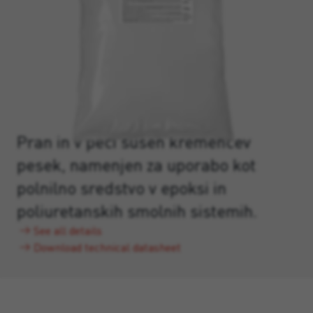
Pran in v peči sušen kremenčev
pesek, namenjen za uporabo kot
polnilno sredstvo v epoksi in
poliuretanskih smolnih sistemih.
See all details
Download technical datasheet