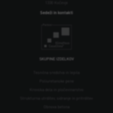
1330 Kočevje
Sedeži in kontakti
SKUPINE IZDELKOV
Tesnilna sredstva in lepila
Poliuretanske pene
Krovska dela in pločevinarstvo
Strukturna utrditev, sidranje in pritrditev
Obnova betona