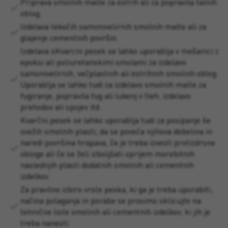
Priprava smolnih malte za estrih ali za popravila talnih
oblog.
Izdelava tekočih samonivelirnih smolnih malte ali za
glajenje cementnih površin.
Izdelava sKvarcni pesek se lahko uporablja v mešanici z
epoksi ali poliuretanskimi smolami za izdelavo
samonivelirnih, večplastnih ali estrihnih smolnih oblog.
Uporablja se lahko tudi za izdelavo smolnih malte za
fugiranje, popravila fug ali lukenj v tleh, izdelavo
prehodov ali spojev itd.
Kvarčni pesek se lahko uporablja tudi za posipanje še
svežih smolnih plasti, da se poveča njihova debelina in
naredi površina hrapava, če je treba izvesti protizdrsne
obloge ali če se želi izboljšati oprijem morebitnih
naslednjih plasti dodatnih smolnih ali cementnih
izdelkov.
Za pravilno izbiro vrste peska, ki ga je treba uporabiti,
načina polaganja in porabe se prosimo sklicujte na
tehnične liste smolnih ali cementnih izdelkov, ki jih je
treba nanesti.