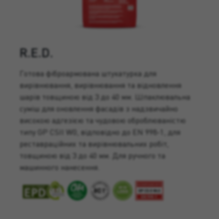
R.E.D.
Готова фіброармована штукатурка для
вирівнювання, вирівнювання та відновлення
шарів товщиною від 3 до 40 мм. Шпаклювальна
суміш для оновлення фасадів з надзвичайно
високою адгезією та чудовою оброблюваністю
типу GP CSII W0, відповідно до EN 998-1, для
реставраційних та вирівнювальних робіт,
товщиною від 3 до 40 мм. Для ручного та
машинного нанесення.