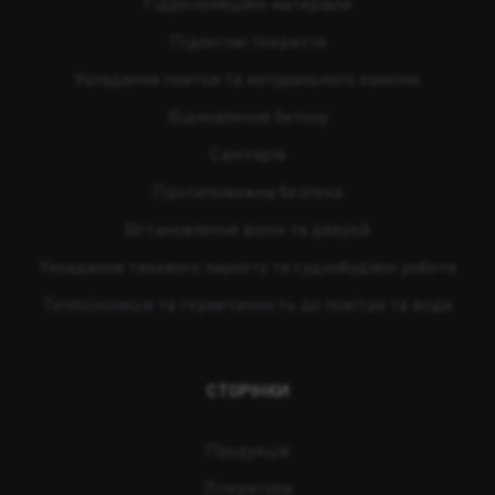
Гідроізоляційні матеріали
Підлогові покриття
Укладання плитки та натурального каменю
Відновлення бетону
Санітарія
Протипожежна безпека
Встановлення вікон та дверей
Укладання тикового паркету та суднобудівні роботи
Теплоізоляція та герметичність до повітря та води
СТОРІНКИ
Продукція
Література