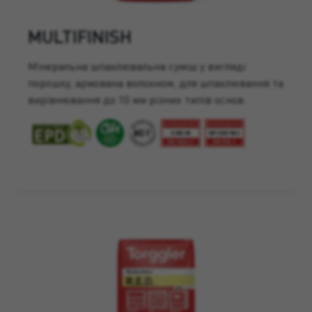
MULTIFINISH
Мінеральна шпаклювальна суміш у вигляді
порошку, армована волокном, для шпаклювання та
вирівнювання до 10 мм різних типів основ.