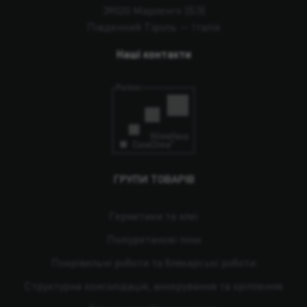
39020 Марленго (БЗ)
Південний Тіроль — Італія
Наші контакти
ГРУПИ ТОВАРІВ
Герметики та клеї
Поліуретанові піни
Покрівельні роботи та бляхарські роботи
Структурна консолідація, анкерування та кріплення