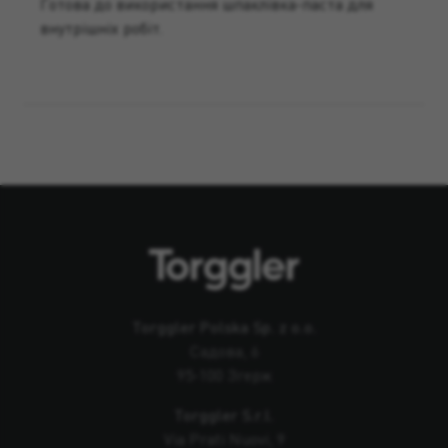
Готова до використання шпаклівка-паста для
внутрішніх робіт.
Torggler Polska Sp. z o.o.
Садова, 6
95-100 Згерж
Torggler S.r.l.
Via Prati Nuovi, 9