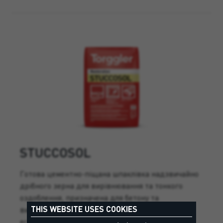
STUCCOSOL
Готова цементно-піщана шпаклівка надзвичайно
дрібного зерна для вирівнювання та тонкого
оздоблення, призначена для бетону та
THIS WEBSITE USES COOKIES
високоміцних основ, що забезпечує високу
естетичну якість.