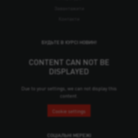
Завантажити
Контакти
БУДЬТЕ В КУРСІ НОВИН!
CONTENT CAN NOT BE
DISPLAYED
Due to your settings, we can not display this
content.
Cookie settings
СОЦІАЛЬНІ МЕРЕЖІ