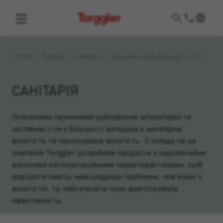
Torggler
Home
/
Товари
/
Санітарія
/
Шпаклівки для фасадів та стін
САНІТАРІЯ
Основними причинами руйнування штукатурок та
цегляних стін у більшості випадків є капілярна
вологість та просочувана вологість. З огляду на це
компанія Torggler розробила продукти з надзвичайно
високими експлуатаційними характеристиками, щоб
вирішити навіть найскладніші проблеми, пов’язані з
вологістю, та забезпечити їхню довготривалу
ефективність.