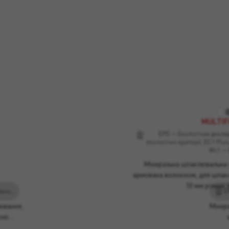
MULTIF
EPD — Екологічна деклар
екологічні критерії, EC1 Plus
Wc1 — 
Мінеральна шпаклювальна с
армована волокном, для шпак
10 мм різних 
EPD — Екологічна декларація продукту, Мінімальні екологічні критерії, EC1 Plus, Лід, GP CSII Wc0 - EN998-1
ювання,
Мінер
иною…