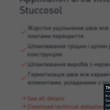
Stuccosol
Жорстке ущільнення швів між
плитами перекриття
Шпаклювання тріщин і щілин 
конструкціях
Шпаклювання виробів з нерів
Герметизація швів між керам
елементами, укладеними з п
TH
In 
See all details
Cou
Download technical datasheet
coo
fun