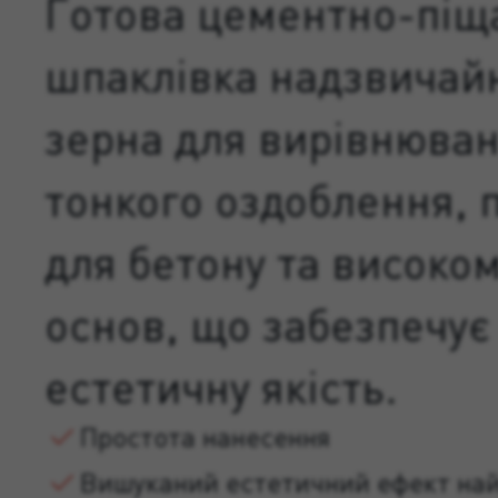
Готова цементно-піщ
шпаклівка надзвичайн
зерна для вирівнюван
тонкого оздоблення, 
для бетону та високо
основ, що забезпечує
естетичну якість.
Простота нанесення
Вишуканий естетичний ефект най