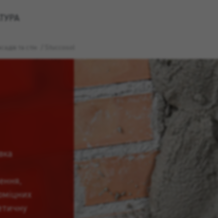
ТУРА
адів та стін
/
Stuccosol
вка
ення,
оміцних
тетичну