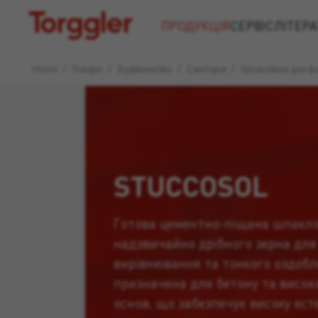
Torggler
ПРОДУКЦІЯ
СЕРВІС
ЛІТЕРА
Home
/
Товари
/
Будівництво
/
Санітарія
/
Шпаклівки для фас
STUCCOSOL
Готова цементно-піщана шпаклі
надзвичайно дрібного зерна для
вирівнювання та тонкого оздобл
призначена для бетону та висок
основ, що забезпечує високу ес