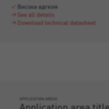
Висока адгезія
See all details
Download technical datasheet
APPLICATION AREAS
Application area titl