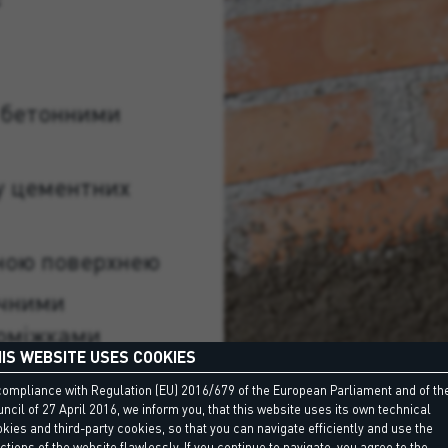
 бетонними
у цементних
ною поверхнею
ічними
роміжками
IS WEBSITE USES COOKIES
compliance with Regulation (EU) 2016/679 of the European Parliament and of th
ncil of 27 April 2016, we inform you, that this website uses its own technical
kies and third-party cookies, so that you can navigate efficiently and use the
ctions of the website flawlessly. If you continue to navigate, you agree to the