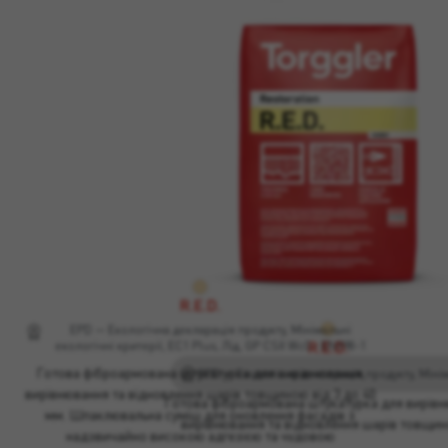
R.E.D.
EPD — Екологічна декларація продукту, Мінімальні
R.E.D.
екологічні критерії, EC1 Plus, Лід, GP CSII Wc0 - EN998-1
Готова фіброармована штукатурка для вирівнювання,
вирівнювання та відновлення шарів товщиною від 3 до 40
Готова фіброармована штукатурка для вирівн
мм. Шпаклювальна суміш для оновлення фасадів з
вирівнювання та відновлення шарів товщ
надзвичайно високою адгезією та чудовою