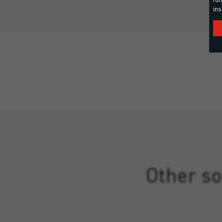
ins
Other so