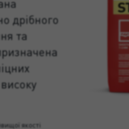
ана
о дрібного
ня та
призначена
міцних
 високу
вищої якості